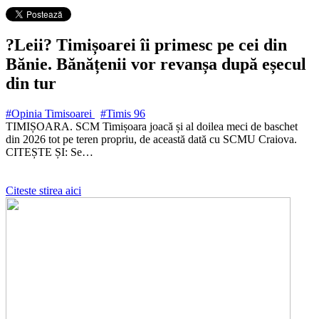
?Leii? Timișoarei îi primesc pe cei din
Bănie. Bănățenii vor revanșa după eșecul
din tur
#Opinia Timisoarei
#Timis
96
TIMIȘOARA. SCM Timișoara joacă și al doilea meci de baschet
din 2026 tot pe teren propriu, de această dată cu SCMU Craiova.
CITEȘTE ȘI: Se…
Citeste stirea aici