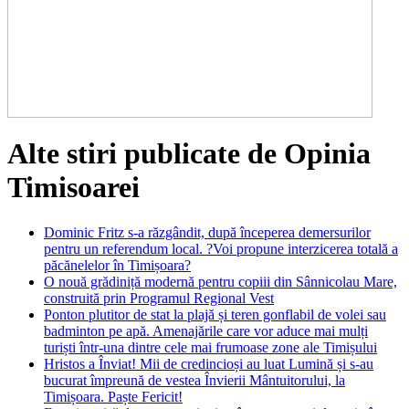
Alte stiri publicate de Opinia
Timisoarei
Dominic Fritz s-a răzgândit, după începerea demersurilor
pentru un referendum local. ?Voi propune interzicerea totală a
păcănelelor în Timișoara?
O nouă grădiniță modernă pentru copiii din Sânnicolau Mare,
construită prin Programul Regional Vest
Ponton plutitor de stat la plajă și teren gonflabil de volei sau
badminton pe apă. Amenajările care vor aduce mai mulți
turiști într-una dintre cele mai frumoase zone ale Timișului
Hristos a Înviat! Mii de credincioși au luat Lumină și s-au
bucurat împreună de vestea Învierii Mântuitorului, la
Timișoara. Paște Fericit!