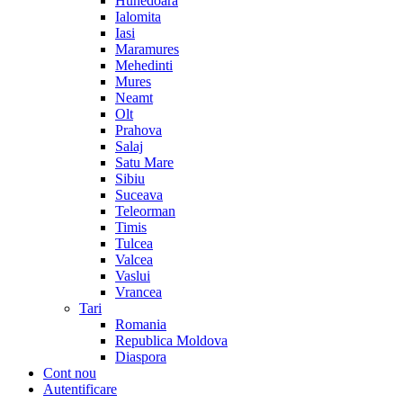
Hunedoara
Ialomita
Iasi
Maramures
Mehedinti
Mures
Neamt
Olt
Prahova
Salaj
Satu Mare
Sibiu
Suceava
Teleorman
Timis
Tulcea
Valcea
Vaslui
Vrancea
Tari
Romania
Republica Moldova
Diaspora
Cont nou
Autentificare