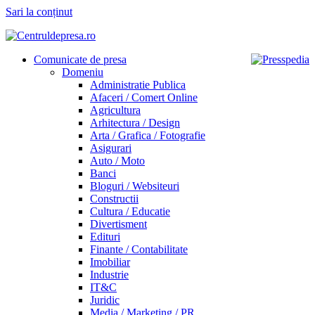
Sari la conținut
Comunicate de presa
Domeniu
Administratie Publica
Afaceri / Comert Online
Agricultura
Arhitectura / Design
Arta / Grafica / Fotografie
Asigurari
Auto / Moto
Banci
Bloguri / Websiteuri
Constructii
Cultura / Educatie
Divertisment
Edituri
Finante / Contabilitate
Imobiliar
Industrie
IT&C
Juridic
Media / Marketing / PR