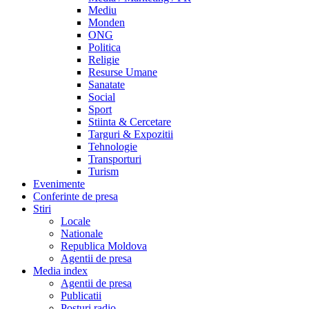
Mediu
Monden
ONG
Politica
Religie
Resurse Umane
Sanatate
Social
Sport
Stiinta & Cercetare
Targuri & Expozitii
Tehnologie
Transporturi
Turism
Evenimente
Conferinte de presa
Stiri
Locale
Nationale
Republica Moldova
Agentii de presa
Media index
Agentii de presa
Publicatii
Posturi radio