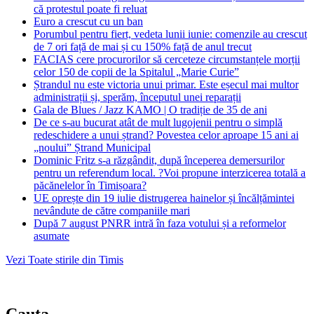
că protestul poate fi reluat
Euro a crescut cu un ban
Porumbul pentru fiert, vedeta lunii iunie: comenzile au crescut
de 7 ori față de mai și cu 150% față de anul trecut
FACIAS cere procurorilor să cerceteze circumstanțele morții
celor 150 de copii de la Spitalul „Marie Curie”
Ștrandul nu este victoria unui primar. Este eșecul mai multor
administrații și, sperăm, începutul unei reparații
Gala de Blues / Jazz KAMO | O tradiție de 35 de ani
De ce s-au bucurat atât de mult lugojenii pentru o simplă
redeschidere a unui ștrand? Povestea celor aproape 15 ani ai
„noului” Ștrand Municipal
Dominic Fritz s-a răzgândit, după începerea demersurilor
pentru un referendum local. ?Voi propune interzicerea totală a
păcănelelor în Timișoara?
UE oprește din 19 iulie distrugerea hainelor și încălțămintei
nevândute de către companiile mari
După 7 august PNRR intră în faza votului și a reformelor
asumate
Vezi Toate stirile din Timis