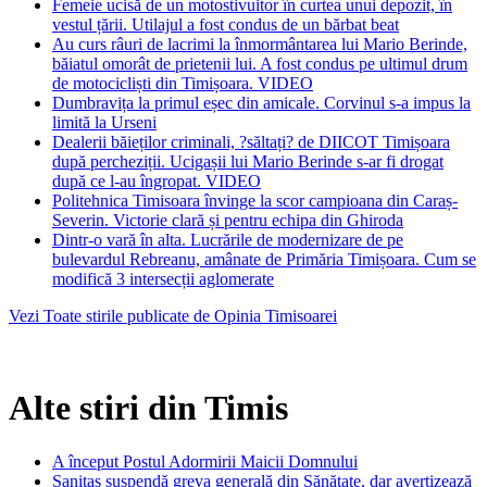
Femeie ucisă de un motostivuitor în curtea unui depozit, în
vestul țării. Utilajul a fost condus de un bărbat beat
Au curs râuri de lacrimi la înmormântarea lui Mario Berinde,
băiatul omorât de prietenii lui. A fost condus pe ultimul drum
de motocicliști din Timișoara. VIDEO
Dumbravița la primul eșec din amicale. Corvinul s-a impus la
limită la Urseni
Dealerii băieților criminali, ?săltați? de DIICOT Timișoara
după percheziții. Ucigașii lui Mario Berinde s-ar fi drogat
după ce l-au îngropat. VIDEO
Politehnica Timisoara învinge la scor campioana din Caraș-
Severin. Victorie clară și pentru echipa din Ghiroda
Dintr-o vară în alta. Lucrările de modernizare de pe
bulevardul Rebreanu, amânate de Primăria Timișoara. Cum se
modifică 3 intersecții aglomerate
Vezi Toate stirile publicate de Opinia Timisoarei
Alte stiri din Timis
A început Postul Adormirii Maicii Domnului
Sanitas suspendă greva generală din Sănătate, dar avertizează