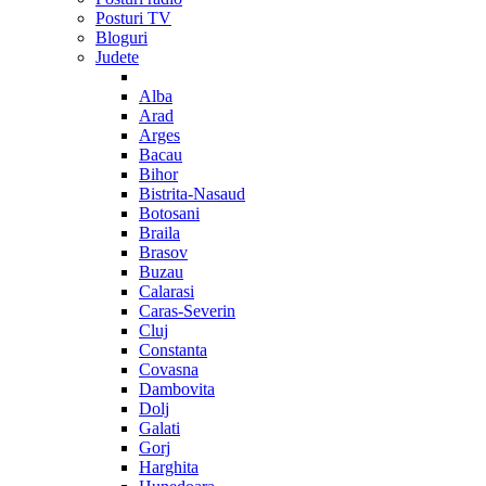
Posturi TV
Bloguri
Judete
Alba
Arad
Arges
Bacau
Bihor
Bistrita-Nasaud
Botosani
Braila
Brasov
Buzau
Calarasi
Caras-Severin
Cluj
Constanta
Covasna
Dambovita
Dolj
Galati
Gorj
Harghita