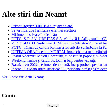
Alte stiri din Neamt
Primar Bogdan ȚIFUI: Anunț avarie apă
Se va întrerupe furnizarea energiei electrice
Misiune de salvare în Ceahlău
FOTO. S.C. SALUBRITAS S.A. vă invită la Adăpostul de Câini Pi
VIDEO-FOTO. Sărbătoare la Mănăstirea Sihăstria ? hramul biser
FOTO. Târgul de cai din Roman a revenit de Schimbarea la Față:
ULTIMA ORĂ/Incendiu MORTAL într-o chilie a unei mănăsti
Postul Adormirii Maicii Domnului, cunoscut în popor și sub den
Weekend frumos și călduros, tocmai bun pentru vacanță
Bacalaureat 2026, sesiunea de toamnă: Încep probele pentru cand
Incendiu la Mănăstirea Bisericani. O persoană a fost găsită dec
Vezi Toate stirile din Neamt
Cauta