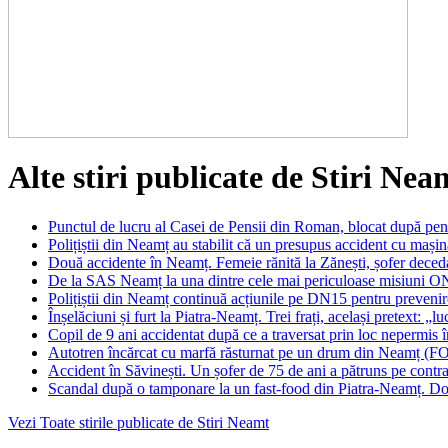
Alte stiri publicate de Stiri Nea
Punctul de lucru al Casei de Pensii din Roman, blocat după pen
Polițiștii din Neamț au stabilit că un presupus accident cu mașin
Două accidente în Neamț. Femeie rănită la Zănești, șofer deced
De la SAS Neamț la una dintre cele mai periculoase misiuni 
Polițiștii din Neamț continuă acțiunile pe DN15 pentru prevenir
Înșelăciuni și furt la Piatra-Neamț. Trei frați, același pretext: „lu
Copil de 9 ani accidentat după ce a traversat prin loc nepermis
Autotren încărcat cu marfă răsturnat pe un drum din Neamț (
Accident în Săvinești. Un șofer de 75 de ani a pătruns pe contra
Scandal după o tamponare la un fast-food din Piatra-Neamț. Doi 
Vezi Toate stirile publicate de Stiri Neamt