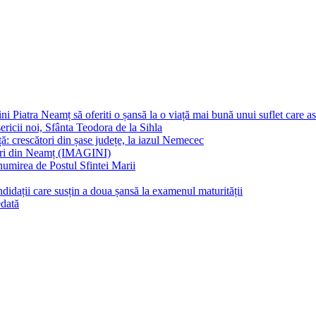
atra Neamț să oferiti o șansă la o viață mai bună unui suflet care as
icii noi, Sfânta Teodora de la Sihla
 crescători din șase județe, la iazul Nemecec
ri din Neamț (IMAGINI)
umirea de Postul Sfintei Marii
idații care susțin a doua șansă la examenul maturității
edată