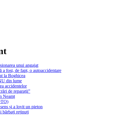
mt
sionarea unui angajat
ă a fost, de fapt, o autoaccidentare
at la Boghicea
ONU din lume
ea accidentelor
crări de reparații”
 în Neamț
FOTO)
sens și a lovit un pieton
bărbați reținuți