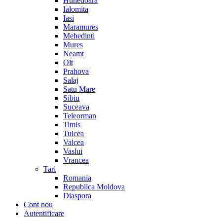
Hunedoara
Ialomita
Iasi
Maramures
Mehedinti
Mures
Neamt
Olt
Prahova
Salaj
Satu Mare
Sibiu
Suceava
Teleorman
Timis
Tulcea
Valcea
Vaslui
Vrancea
Tari
Romania
Republica Moldova
Diaspora
Cont nou
Autentificare