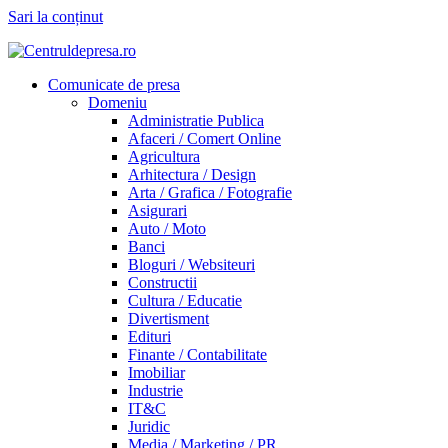
Sari la conținut
Comunicate de presa
Domeniu
Administratie Publica
Afaceri / Comert Online
Agricultura
Arhitectura / Design
Arta / Grafica / Fotografie
Asigurari
Auto / Moto
Banci
Bloguri / Websiteuri
Constructii
Cultura / Educatie
Divertisment
Edituri
Finante / Contabilitate
Imobiliar
Industrie
IT&C
Juridic
Media / Marketing / PR