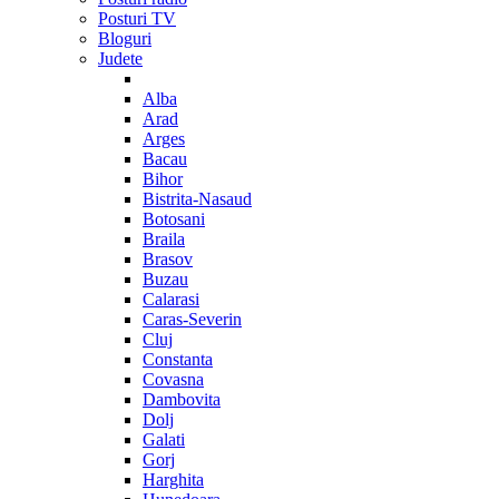
Posturi TV
Bloguri
Judete
Alba
Arad
Arges
Bacau
Bihor
Bistrita-Nasaud
Botosani
Braila
Brasov
Buzau
Calarasi
Caras-Severin
Cluj
Constanta
Covasna
Dambovita
Dolj
Galati
Gorj
Harghita