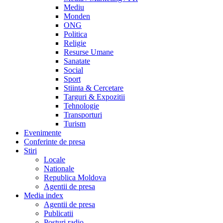
Mediu
Monden
ONG
Politica
Religie
Resurse Umane
Sanatate
Social
Sport
Stiinta & Cercetare
Targuri & Expozitii
Tehnologie
Transporturi
Turism
Evenimente
Conferinte de presa
Stiri
Locale
Nationale
Republica Moldova
Agentii de presa
Media index
Agentii de presa
Publicatii
Posturi radio