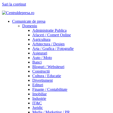
Sari la conținut
Comunicate de presa
Domeniu
Administratie Publica
Afaceri / Comert Online
Agricultura
Arhitectura / Design
Arta / Grafica / Fotografie
Asigurari
Auto / Moto
Banci
Bloguri / Websiteuri
Constructii
Cultura / Educatie
Divertisment
Edituri
Finante / Contabilitate
Imobiliar
Industrie
IT&C
Juridic
Media / Marketing / PR