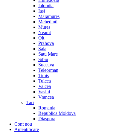
Hunedoara
Ialomita
Iasi
Maramures
Mehedinti
Mures
Neamt
Olt
Prahova
Salaj
Satu Mare
Sibiu
Suceava
Teleorman
Timis
Tulcea
Valcea
Vaslui
Vrancea
Tari
Romania
Republica Moldova
Diaspora
Cont nou
Autentificare