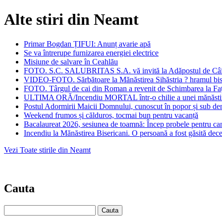
Alte stiri din Neamt
Primar Bogdan ȚIFUI: Anunț avarie apă
Se va întrerupe furnizarea energiei electrice
Misiune de salvare în Ceahlău
FOTO. S.C. SALUBRITAS S.A. vă invită la Adăpostul de Câini Pi
VIDEO-FOTO. Sărbătoare la Mănăstirea Sihăstria ? hramul biser
FOTO. Târgul de cai din Roman a revenit de Schimbarea la Față:
ULTIMA ORĂ/Incendiu MORTAL într-o chilie a unei mănăsti
Postul Adormirii Maicii Domnului, cunoscut în popor și sub den
Weekend frumos și călduros, tocmai bun pentru vacanță
Bacalaureat 2026, sesiunea de toamnă: Încep probele pentru cand
Incendiu la Mănăstirea Bisericani. O persoană a fost găsită dec
Vezi Toate stirile din Neamt
Cauta