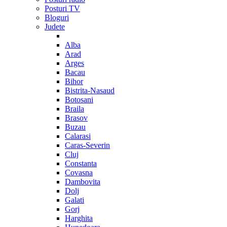
Posturi TV
Bloguri
Judete
Alba
Arad
Arges
Bacau
Bihor
Bistrita-Nasaud
Botosani
Braila
Brasov
Buzau
Calarasi
Caras-Severin
Cluj
Constanta
Covasna
Dambovita
Dolj
Galati
Gorj
Harghita