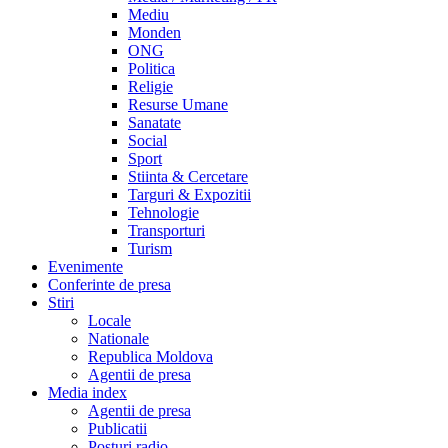
Mediu
Monden
ONG
Politica
Religie
Resurse Umane
Sanatate
Social
Sport
Stiinta & Cercetare
Targuri & Expozitii
Tehnologie
Transporturi
Turism
Evenimente
Conferinte de presa
Stiri
Locale
Nationale
Republica Moldova
Agentii de presa
Media index
Agentii de presa
Publicatii
Posturi radio