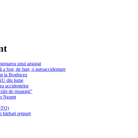
mt
sionarea unui angajat
ă a fost, de fapt, o autoaccidentare
at la Boghicea
ONU din lume
ea accidentelor
crări de reparații”
 în Neamț
FOTO)
bărbați reținuți