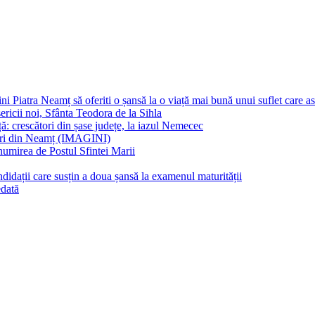
atra Neamț să oferiti o șansă la o viață mai bună unui suflet care as
icii noi, Sfânta Teodora de la Sihla
 crescători din șase județe, la iazul Nemecec
ri din Neamț (IMAGINI)
umirea de Postul Sfintei Marii
idații care susțin a doua șansă la examenul maturității
edată