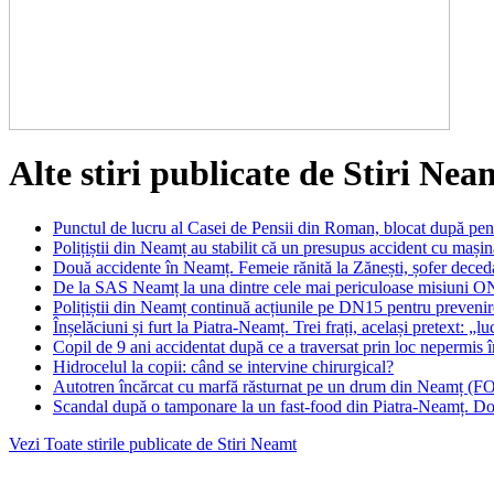
Alte stiri publicate de Stiri Nea
Punctul de lucru al Casei de Pensii din Roman, blocat după pen
Polițiștii din Neamț au stabilit că un presupus accident cu mașin
Două accidente în Neamț. Femeie rănită la Zănești, șofer deced
De la SAS Neamț la una dintre cele mai periculoase misiuni 
Polițiștii din Neamț continuă acțiunile pe DN15 pentru prevenir
Înșelăciuni și furt la Piatra-Neamț. Trei frați, același pretext: „lu
Copil de 9 ani accidentat după ce a traversat prin loc nepermis
Hidrocelul la copii: când se intervine chirurgical?
Autotren încărcat cu marfă răsturnat pe un drum din Neamț (
Scandal după o tamponare la un fast-food din Piatra-Neamț. Doi 
Vezi Toate stirile publicate de Stiri Neamt