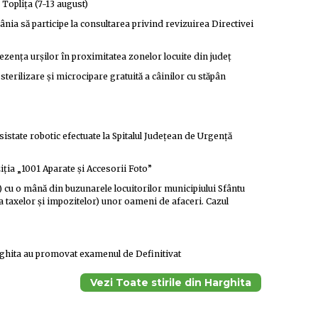
opliţa (7-13 august)
ânia să participe la consultarea privind revizuirea Directivei
rezenţa urşilor în proximitatea zonelor locuite din judeţ
erilizare şi microcipare gratuită a câinilor cu stăpân
sistate robotic efectuate la Spitalul Judeţean de Urgenţă
ziția „1001 Aparate și Accesorii Foto”
) cu o mână din buzunarele locuitorilor municipiului Sfântu
ata taxelor și impozitelor) unor oameni de afaceri. Cazul
rghita au promovat examenul de Definitivat
Vezi Toate stirile din Harghita