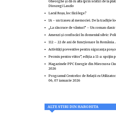
Gheorghe și dă cu alta (prin scutiri de la pl
Dioszegi Laszlo
Lacul Roșu, loc fără lege?
IA – un traseu al memoriei. De la tradiție lo
„La răscruce de vânturi” – Un roman clasic î
Amenzi și confiscări în domeniul silvic: Poli
112 – 22 de ani de funcționare în România. 
Activități preventive pentru siguranța preșco
Permis pentru viitor”, ediția a 11-a: sprijin
Magazinele PPC Energie din Miercurea Ciuc 
2026
Programul Centrelor de Relații cu Utilizatori
06, 07 ianuarie 2026
ALTE STIRI DIN HARGHITA