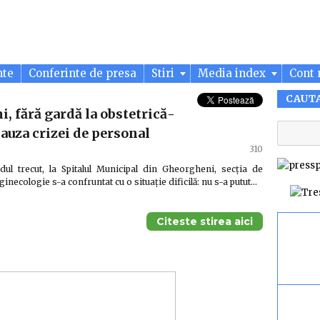
nte
Conferinte de presa
Stiri
Media index
Cont 
CAUT
, fără gardă la obstetrică-
auza crizei de personal
310
ul trecut, la Spitalul Municipal din Gheorgheni, secția de
ginecologie s-a confruntat cu o situație dificilă: nu s-a putut…
Citeste stirea aici