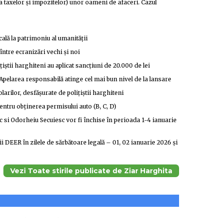
ata taxelor și impozitelor) unor oameni de afaceri. Cazul
cală la patrimoniu al umanității
ntre ecranizări vechi și noi
țiștii harghiteni au aplicat sancțiuni de 20.000 de lei
Apelarea responsabilă atinge cel mai bun nivel de la lansare
larilor, desfășurate de polițiștii harghiteni
 pentru obținerea permisului auto (B, C, D)
si Odorheiu Secuiesc vor fi închise în perioada 1-4 ianuarie
i DEER în zilele de sărbătoare legală – 01, 02 ianuarie 2026 și
Vezi Toate stirile publicate de Ziar Harghita