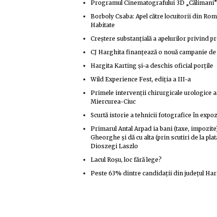
Programul Cinematografului 3D „Călimani” T
Borboly Csaba: Apel către locuitorii din Rom
Habitate
Creştere substanţială a apelurilor privind p
CJ Harghita finanţează o nouă campanie de st
Hargita Karting şi-a deschis oficial porţile
Wild Experience Fest, ediţia a III-a
Primele intervenţii chirurgicale urologice a
Miercurea-Ciuc
Scurtă istorie a tehnicii fotografice în expo
Primarul Antal Arpad ia bani (taxe, impozite
Gheorghe și dă cu alta (prin scutiri de la pl
Dioszegi Laszlo
Lacul Roșu, loc fără lege?
Peste 63% dintre candidaţii din judeţul Ha