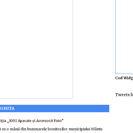
Cod Widg
Tweets b
RGHITA
ziția „1001 Aparate și Accesorii Foto”
) cu o mână din buzunarele locuitorilor municipiului Sfântu