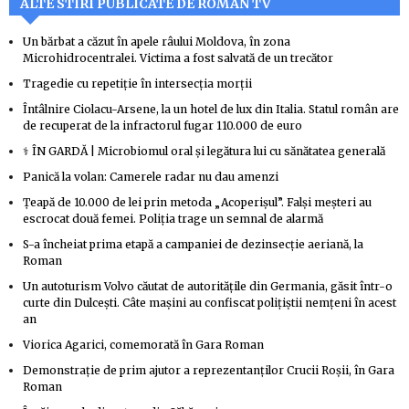
ALTE STIRI PUBLICATE DE ROMAN TV
Un bărbat a căzut în apele râului Moldova, în zona
Microhidrocentralei. Victima a fost salvată de un trecător
Tragedie cu repetiție în intersecția morții
Întâlnire Ciolacu-Arsene, la un hotel de lux din Italia. Statul român are
de recuperat de la infractorul fugar 110.000 de euro
⚕️ ÎN GARDĂ | Microbiomul oral și legătura lui cu sănătatea generală
Panică la volan: Camerele radar nu dau amenzi
Țeapă de 10.000 de lei prin metoda „Acoperișul”. Falși meșteri au
escrocat două femei. Poliția trage un semnal de alarmă
S-a încheiat prima etapă a campaniei de dezinsecție aeriană, la
Roman
Un autoturism Volvo căutat de autoritățile din Germania, găsit într-o
curte din Dulcești. Câte mașini au confiscat polițiștii nemțeni în acest
an
Viorica Agarici, comemorată în Gara Roman
Demonstrație de prim ajutor a reprezentanților Crucii Roșii, în Gara
Roman