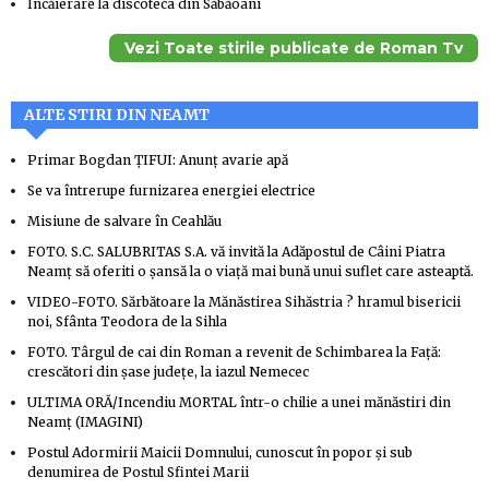
Încăierare la discoteca din Săbăoani
Vezi Toate stirile publicate de Roman Tv
ALTE STIRI DIN NEAMT
Primar Bogdan ȚIFUI: Anunț avarie apă
Se va întrerupe furnizarea energiei electrice
Misiune de salvare în Ceahlău
FOTO. S.C. SALUBRITAS S.A. vă invită la Adăpostul de Câini Piatra
Neamț să oferiti o șansă la o viață mai bună unui suflet care asteaptă.
VIDEO-FOTO. Sărbătoare la Mănăstirea Sihăstria ? hramul bisericii
noi, Sfânta Teodora de la Sihla
FOTO. Târgul de cai din Roman a revenit de Schimbarea la Față:
crescători din șase județe, la iazul Nemecec
ULTIMA ORĂ/Incendiu MORTAL într-o chilie a unei mănăstiri din
Neamț (IMAGINI)
Postul Adormirii Maicii Domnului, cunoscut în popor și sub
denumirea de Postul Sfintei Marii