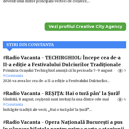
devenit unul dintre principalii vectori de creștere,…
Vezi profilul Creative City Agency
STIRI DIN CONSTANTA
#Radio Vacanta
-
TECHIRGHIOL: Începe cea de-a
II-a ediție a Festivalului Dulciurilor Tradiționale
Primăria Orașului Techirghiol anunță că în perioada 7–9 august
5
#Constanta
2026 va avea loc cea de-a II-a ediție a Festivalului Dulciurilor…
#Radio Vacanta
-
REȘIȚA: Hai o tură pân’ la Șură!
Sâmbătă, 8 august, reșițenii sunt invitați la una dintre cele mai
4
#Constanta
îndrăgite tradiții ale verii, „Hai o tură pân’ la Șură!”.…
#Radio Vacanta
-
Opera Națională București a pus