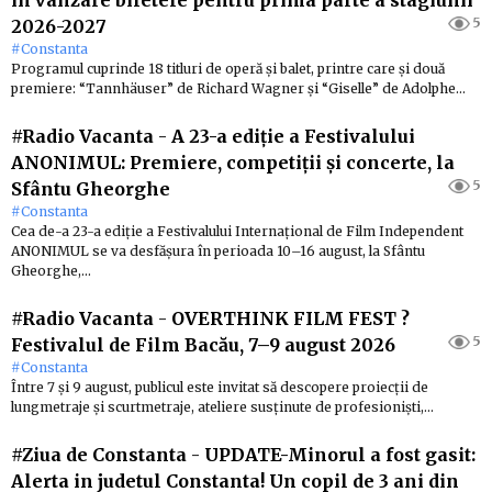
în vânzare biletele pentru prima parte a stagiunii
5
2026-2027
#Constanta
Programul cuprinde 18 titluri de operă și balet, printre care și două
premiere: “Tannhäuser” de Richard Wagner și “Giselle” de Adolphe…
#Radio Vacanta
-
A 23-a ediție a Festivalului
ANONIMUL: Premiere, competiții și concerte, la
5
Sfântu Gheorghe
#Constanta
Cea de-a 23-a ediție a Festivalului Internațional de Film Independent
ANONIMUL se va desfășura în perioada 10–16 august, la Sfântu
Gheorghe,…
#Radio Vacanta
-
OVERTHINK FILM FEST ?
5
Festivalul de Film Bacău, 7–9 august 2026
#Constanta
Între 7 și 9 august, publicul este invitat să descopere proiecții de
lungmetraje și scurtmetraje, ateliere susținute de profesioniști,…
#Ziua de Constanta
-
UPDATE-Minorul a fost gasit:
Alerta in judetul Constanta! Un copil de 3 ani din