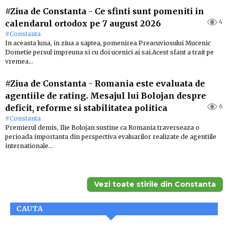
#Ziua de Constanta
-
Ce sfinti sunt pomeniti in
4
calendarul ortodox pe 7 august 2026
#Constanta
In aceasta luna, in ziua a saptea, pomenirea Preacuviosului Mucenic
Dometie persul impreuna si cu doi ucenici ai sai.Acest sfant a trait pe
vremea…
#Ziua de Constanta
-
Romania este evaluata de
agentiile de rating. Mesajul lui Bolojan despre
6
deficit, reforme si stabilitatea politica
#Constanta
Premierul demis, Ilie Bolojan sustine ca Romania traverseaza o
perioada importanta din perspectiva evaluarilor realizate de agentiile
internationale…
Vezi toate stirile din Constanta
CAUTA