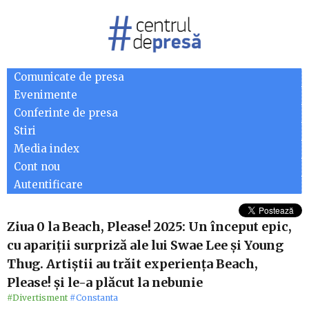
Comunicate de presa
Evenimente
Conferinte de presa
Stiri
Media index
Cont nou
Autentificare
Ziua 0 la Beach, Please! 2025: Un început epic,
cu apariții surpriză ale lui Swae Lee și Young
Thug. Artiștii au trăit experiența Beach,
Please! și le-a plăcut la nebunie
#Divertisment
#Constanta