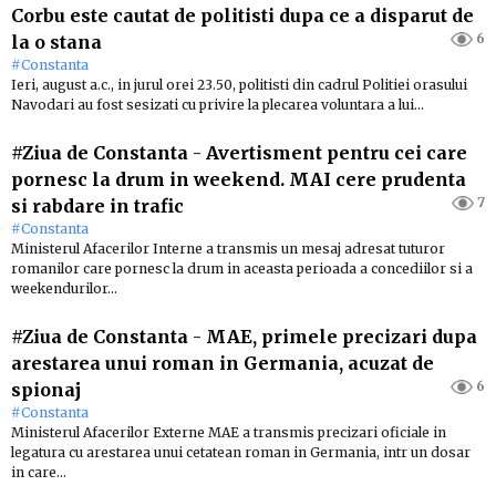
Corbu este cautat de politisti dupa ce a disparut de
6
la o stana
#Constanta
Ieri, august a.c., in jurul orei 23.50, politisti din cadrul Politiei orasului
Navodari au fost sesizati cu privire la plecarea voluntara a lui…
#Ziua de Constanta
-
Avertisment pentru cei care
pornesc la drum in weekend. MAI cere prudenta
7
si rabdare in trafic
#Constanta
Ministerul Afacerilor Interne a transmis un mesaj adresat tuturor
romanilor care pornesc la drum in aceasta perioada a concediilor si a
weekendurilor…
#Ziua de Constanta
-
MAE, primele precizari dupa
arestarea unui roman in Germania, acuzat de
6
spionaj
#Constanta
Ministerul Afacerilor Externe MAE a transmis precizari oficiale in
legatura cu arestarea unui cetatean roman in Germania, intr un dosar
in care…