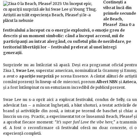
Costinești a
vibrat încă din
primele secunde
ale Beach,
Please! Ziua 0 a
festivalului a început cu o energie explozivă, o emoție greu de
descris și un moment simbolic: când a început accesul, mii de
participanți au intrat alergând, cu sufletul plin de nerăbdare, pe
teritoriul libertății lor – festivalul preferat al unei întregi
generații.
Surprizele nu au întârziat să apară. Deși era programat oficial pentru
Ziua 1,
Swae Lee
, superstar american, nominalizat la Grammy și Emmy,
a avut o
apariție surpriză
pe scena Essence. A cântat alături de artiștii
români prezenți în lineup-ul de miercuri, precum
Albert NBN
și
Azteca
,
și a fost întâmpinat cu un entuziasm incredibil de publicul prezent.
Swae Lee nu s-a oprit aici: a explorat festivalul, condus de Selly, ca un
adevărat fan – a mâncat înghețată, a băut shoturi, a testat activările de
brand și activitățile din zonă, a intrat pe terenul de baschet și chiar a
înscris un coș. Practic, a experimentat tot ce înseamnă Beach, Please! și
a aprobat fiecare moment:
“It’s super fun! Love the vibe here,”
a transmis
el. A fost o reconfirmare că festivalul oferă nu doar concerte, ci o
experiență completă.