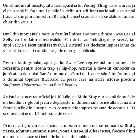
Un alt moment neașteptat a fost apariția lui
Young Thug
, care a urcat și
el pe scenă în fața unui public în delir. Artiștii internaționali au vrut să
trăiască din plin atmosfera Beach, Please! și au ales să se alăture fanilor
chiar din Ziua 0.
Unul din momentele serii a fost întâlnirea spontană dintre Swae Lee și
Selly
, co-fondatorul festivalului. Cei doi s-au îmbrățișat pe scenă, iar
apoi Selly i-a făcut turul festivalului. Artistul s-a declarat impresionat de
vibe-ul litoralului românesc și de energia publicului.
Pentru fanii genului, apariția lui Swae Lee reprezintă un moment de
referință pentru scena trap și hip-hop. Artistul a devenit cunoscut ca
jumătate a duo-ului Rae Sremmurd, alături de fratele său Slim Jxmmi, și
a dominat topurile Billboard cu piese care au scris istorie precum
Sunflower
,
Unforgettable
sau
Black Beatles
.
Artistul a concertat oficial joi, 10 iulie, pe
Main Stage
, o scenă demnă de
un headliner global și care depășește în dimensiune orice altă scenă din
festivalurile din Europa, cu o construcție impresionantă de ecrane LED
și o investiție de 1,2 milioane de euro.
Printre artiștii care au încins atmosfera miercuri se numără și
Shift,
rareș, Johnny Romano, Rava, Noua Unspe, și Albert NBN
, fiecare fiind
primit cu aplauze și țipete de bucurie din public.