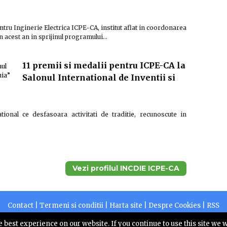
ntru Inginerie Electrica ICPE-CA, institut aflat in coordonarea
 in acest an in sprijinul programului…
11 premii si medalii pentru ICPE-CA la
Salonul International de Inventii si
tional ce desfasoara activitati de traditie, recunoscute in
Vezi profilul INCDIE ICPE-CA
Contact
|
Termeni si conditii
|
Harta site
|
Despre Cookies
|
RSS
2026 |
Centruldepresa.ro este operator de date cu caracter personal
 best experience on our website. If you continue to use this site we w