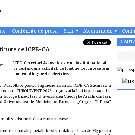
nte
Conferinte de presa
Stiri
Media index
Cont 
CAUT
tinute de ICPE-CA
ICPE-Cercetari Avansate este un institut national
ce desfasoara activitati de traditie, recunoscute in
domeniul ingineriei electrice.
are-Dezvoltare pentru Inginerie Electrica ICPE-CA Bucuresti a
 si Inovare EUROINVENT 2023, organizat la Iasi in perioada 11-
, Europe Direct Iasi, Universitatea Gheorghe Asachi din Iasi,
si Universitatea de Medicina si Farmacie „Grigore T. Popa”
premii si distinctii, dupa cum urmeaza:
tinere a unui aliaj metalic biodegradabil pe baza de Mg pentru