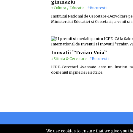
gimnaziu
#Cultura / Educatie
#Bucuresti
Institutul National de Cercetare-Dezvoltare pe
Ministerului Educatiei si Cercetarii, a venit si
Inovatii ”Traian Vuia”
#Stiinta & Cercetare
#Bucuresti
ICPE-Cercetari Avansate este un institut na
domeniul ingineriei electrice.
Copyright © 
We use cookies to ensure that we give you the