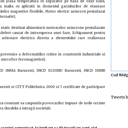
a de joasa temperatura cu separator pe baza de oxid solid,
a inalta cu aplicatii in domeniul garniturilor de etansare
uitelor magnetice flexibile, Motor electric asincron pentafazat
ternativ);
 static destinat alimentarii motoarelor asincrone pentafazate
defect cauzat de intreruperea unei faze, Echipament pentru
u actionare electrica directa a elementului care realizeaza
evenire a deformatiilor critice in constructii industriale si
n microfire feromagnetice);
NCD INMA Bucuresti, INCD ECOIND Bucuresti, INCD IMNR
Cod Widg
esti si CITT Politehnica 2000 si 7 certificate de participare
Tweets b
pa constant sa raspunda provocarilor impuse de noile cerinte
a durabila a intregii societati.
acestui comunicat, te invitam sa iti inscrii un cont aici.