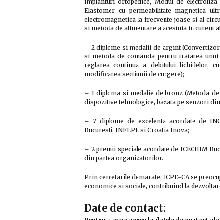
implanturi ortopedice, Modul de electroliz
Elastomer cu permeabilitate magnetica ultr
electromagnetica la frecvente joase si al circ
si metoda de alimentare a acestuia in curent al
– 2 diplome si medalii de argint (Convertizor
si metoda de comanda pentru tratarea unui 
reglarea continua a debitului lichidelor, c
modificarea sectiunii de curgere);
– 1 diploma si medalie de bronz (Metoda de pr
dispozitive tehnologice, bazata pe senzori di
– 7 diplome de excelenta acordate de I
Bucuresti, INFLPR si Croatia Inova;
– 2 premii speciale acordate de ICECHIM Bucur
din partea organizatorilor.
Prin cercetarile demarate, ICPE-CA se preocu
economice si sociale, contribuind la dezvoltare
Date de contact:
Pentru a avea acces la datele de contact ale 