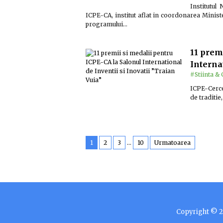
Institutul
ICPE-CA, institut aflat in coordonarea Ministeru
programului…
11 prem
Interna
#Stiinta & 
ICPE-Cercet
de traditie
1
2
3
…
10
Urmatoarea
Copyright © 