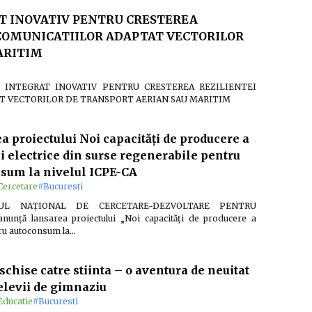
T INOVATIV PENTRU CRESTEREA
 COMUNICATIILOR ADAPTAT VECTORILOR
ARITIM
IC INTEGRAT INOVATIV PENTRU CRESTEREA REZILIENTEI
T VECTORILOR DE TRANSPORT AERIAN SAU MARITIM
a proiectului Noi capacități de producere a
i electrice din surse regenerabile pentru
sum la nivelul ICPE-CA
Cercetare
#Bucuresti
TUL NAȚIONAL DE CERCETARE-DEZVOLTARE PENTRU
nță lansarea proiectului „Noi capacități de producere a
tru autoconsum la…
schise catre stiinta – o aventura de neuitat
elevii de gimnaziu
Educatie
#Bucuresti