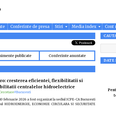
nte
Conferinte de presa
Stiri
Media index
Cont 
CAUT
nimente publicate
Conferinte anuntate
DATE
: cresterea eficientei, flexibilitatii si
bilitatii centralelor hidroelectrice
Pent
Cercetare
#Bucuresti
t
10 februarie 2026 a fost organizat la sediul ICPE-CA Bucuresti
-ul HIDROENERGIE, ECONOMIE CIRCULARA SI SECURITATE