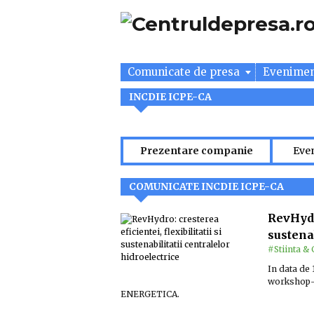
Comunicate de presa
Evenime
INCDIE ICPE-CA
Prezentare companie
Eve
COMUNICATE INCDIE ICPE-CA
RevHydro
sustena
#Stiinta & 
In data de 
workshop
ENERGETICA.