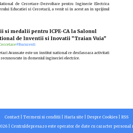
 National de Cercetare-Dezvoltare pentru Inginerie Electrica
lui Educatiei si Cercetarii, a venit si in acest an in sprijinul
ii si medalii pentru ICPE-CA la Salonul
tional de Inventii si Inovatii ”Traian Vuia”
Cercetare
#Bucuresti
ari Avansate este un institut national ce desfasoara activitati
, recunoscute in domeniul ingineriei electrice.
Contact
|
Termeni si conditii
|
Harta site
|
Despre Cookies
|
RSS
2026 |
Centruldepresa.ro este operator de date cu caracter personal