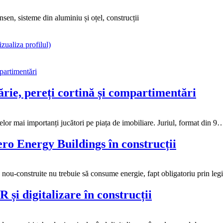
sen, sisteme din aluminiu și oțel, construcții
izualiza profilul)
ărie, pereți cortină și compartimentări
elor mai importanți jucători pe piața de imobiliare. Juriul, format din 9
ro Energy Buildings în construcții
u-construite nu trebuie să consume energie, fapt obligatoriu prin legisl
 și digitalizare în construcții