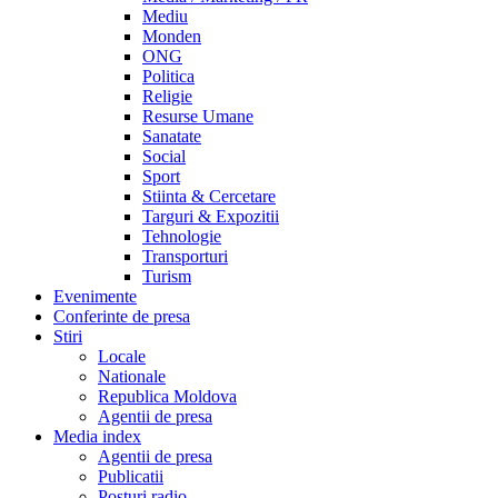
Mediu
Monden
ONG
Politica
Religie
Resurse Umane
Sanatate
Social
Sport
Stiinta & Cercetare
Targuri & Expozitii
Tehnologie
Transporturi
Turism
Evenimente
Conferinte de presa
Stiri
Locale
Nationale
Republica Moldova
Agentii de presa
Media index
Agentii de presa
Publicatii
Posturi radio