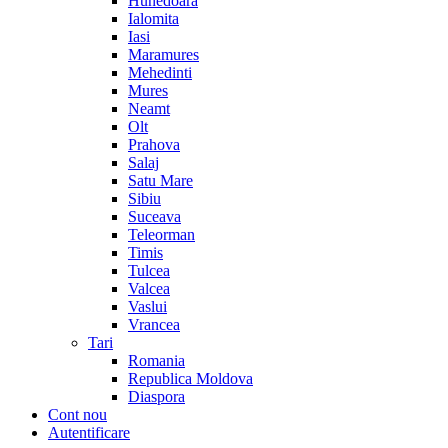
Hunedoara
Ialomita
Iasi
Maramures
Mehedinti
Mures
Neamt
Olt
Prahova
Salaj
Satu Mare
Sibiu
Suceava
Teleorman
Timis
Tulcea
Valcea
Vaslui
Vrancea
Tari
Romania
Republica Moldova
Diaspora
Cont nou
Autentificare