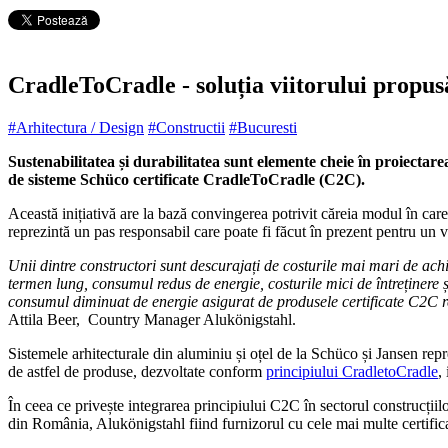
CradleToCradle - soluția viitorului propusă
#Arhitectura / Design
#Constructii
#Bucuresti
Sustenabilitatea și durabilitatea sunt elemente cheie în proiectar
de sisteme Schüco certificate CradleToCradle (C2C).
Această inițiativă are la bază convingerea potrivit căreia modul în care 
reprezintă un pas responsabil care poate fi făcut în prezent pentru un vi
Unii dintre constructori sunt descurajați de costurile mai mari de achizi
termen lung, consumul redus de energie, costurile mici de întreținere ș
consumul diminuat de energie asigurat de produsele certificate C2C rep
Attila Beer, Country Manager Alukönigstahl.
Sistemele arhitecturale din aluminiu și oțel de la Schüco și Jansen rep
de astfel de produse, dezvoltate conform
principiului CradletoCradle
,
În ceea ce privește integrarea principiului C2C în sectorul construcțiilor
din România, Alukönigstahl fiind furnizorul cu cele mai multe certificat