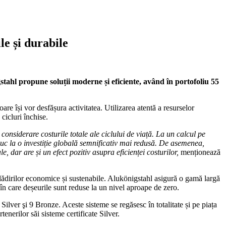
le și durabile
stahl propune soluții moderne și eficiente, având în portofoliu 55
are își vor desfășura activitatea. Utilizarea atentă a resurselor
cicluri închise.
 considerare costurile totale ale ciclului de viață. La un calcul pe
, duc la o investiție globală semnificativ mai redusă. De asemenea,
 dar are și un efect pozitiv asupra eficienței costurilor,
menționează
clădirilor economice și sustenabile. Alukönigstahl asigură o gamă largă
 în care deșeurile sunt reduse la un nivel aproape de zero.
 Silver şi 9 Bronze. Aceste sisteme se regăsesc în totalitate și pe piața
enerilor săi sisteme certificate Silver.