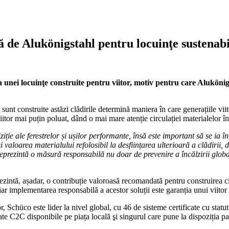
 de Alukönigstahl pentru locuinţe sustenabi
ea unei locuinţe construite pentru viitor, motiv pentru care Alukönig
sunt construite astăzi clădirile determină maniera în care generațiile viito
itor mai puțin poluat, dând o mai mare atenție circulației materialelor în 
ție ale ferestrelor și ușilor performante, însă este important să se ia în
i valoarea materialului refolosibil la desființarea ulterioară a clădirii
rezintă o măsură responsabilă nu doar de prevenire a încălzirii globale,
rezintă, așadar, o contribuție valoroasă recomandată pentru construirea 
 iar implementarea responsabilă a acestor soluții este garanția unui viitor
, Schüco este lider la nivel global, cu 46 de sisteme certificate cu statut
e C2C disponibile pe piața locală şi singurul care pune la dispoziția part