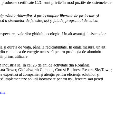
 produsele certificate C2C sunt privite în mod pozitiv de sistemele de
urând arhitecților și proiectanților libertate de proiectare și
ă a sistemelor de ferestre, uși și fațade, programul de calcul
spectarea valorilor ghidului ecologic. Un alt avantaj al sistemelor
 și durata de viață, până la reciclabilitate. În egală măsură, un alt
 din cantitatea de energie necesară pentru producția de aluminiu
în prima utilizare.
n industria sa. În cei 25 de ani de activitate din România,
nter, Ana Tower, Globalworth Campus, Coresi Business Resort, SkyTower,
ertiză al companiei și atenția pentru eficiența soluțiilor și
 să implementeze soluții inovatoare pentru uși, ferestre sau pereți
ram
.