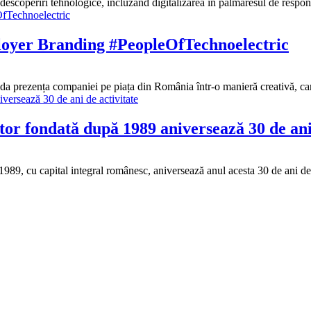
descoperiri tehnologice, incluzând digitalizarea în palmaresul de respons
loyer Branding #PeopleOfTechnoelectric
da prezența companiei pe piața din România într-o manieră creativă, c
r fondată după 1989 aniversează 30 de ani 
89, cu capital integral românesc, aniversează anul acesta 30 de ani de