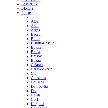
Posturi TV
Bloguri
Judete
Alba
Arad
Arges
Bacau
Bihor
Bistrita-Nasaud
Botosani
Braila
Brasov
Buzau
Calarasi
Caras-Severin
Cluj
Constanta
Covasna
Dambovita
Dolj
Galati
Gorj
Harghita