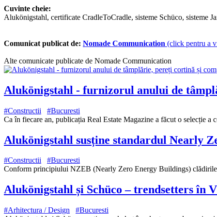
Cuvinte cheie:
Alukönigstahl, certificate CradleToCradle, sisteme Schüco, sisteme Jan
Comunicat publicat de:
Nomade Communication
(click pentru a v
Alte comunicate publicate de Nomade Communication
Alukönigstahl - furnizorul anului de tâmpl
#Constructii
#Bucuresti
Ca în fiecare an, publicația Real Estate Magazine a făcut o selecție a c
Alukönigstahl susține standardul Nearly Ze
#Constructii
#Bucuresti
Conform principiului NZEB (Nearly Zero Energy Buildings) clădirile no
Alukönigstahl și Schüco – trendsetters în VR
#Arhitectura / Design
#Bucuresti