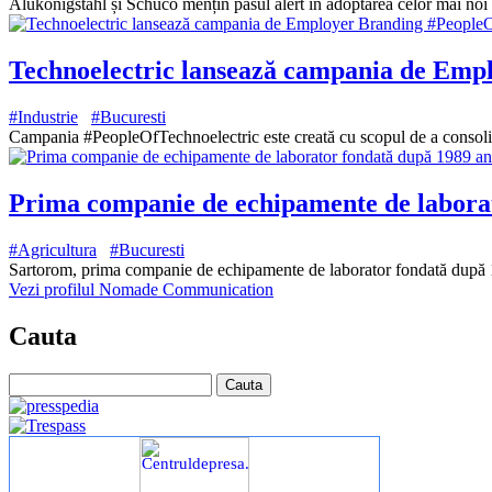
Alukönigstahl și Schüco mențin pasul alert în adoptarea celor mai noi 
Technoelectric lansează campania de Emp
#Industrie
#Bucuresti
Campania #PeopleOfTechnoelectric este creată cu scopul de a consoli
Prima companie de echipamente de laborato
#Agricultura
#Bucuresti
Sartorom, prima companie de echipamente de laborator fondată după 19
Vezi profilul Nomade Communication
Cauta