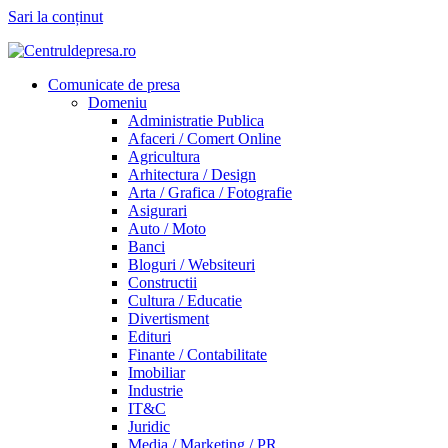
Sari la conținut
Comunicate de presa
Domeniu
Administratie Publica
Afaceri / Comert Online
Agricultura
Arhitectura / Design
Arta / Grafica / Fotografie
Asigurari
Auto / Moto
Banci
Bloguri / Websiteuri
Constructii
Cultura / Educatie
Divertisment
Edituri
Finante / Contabilitate
Imobiliar
Industrie
IT&C
Juridic
Media / Marketing / PR