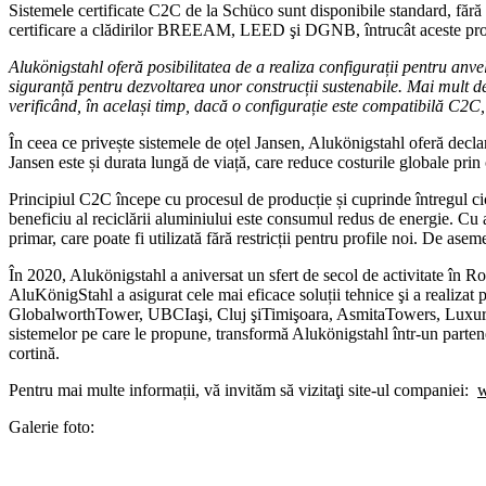
Sistemele certificate C2C de la Schüco sunt disponibile standard, fără
certificare a clădirilor BREEAM, LEED şi DGNB, întrucât aceste produ
Alukönigstahl oferă posibilitatea de a realiza configurații pentru anve
siguranță pentru dezvoltarea unor construcții sustenabile. Mai mult de
verificând, în același timp, dacă o configurație este compatibilă C2C
În ceea ce privește sistemele de oțel Jansen, Alukönigstahl oferă decla
Jansen este și durata lungă de viață, care reduce costurile globale prin 
Principiul C2C începe cu procesul de producție și cuprinde întregul ciclu
beneficiu al reciclării aluminiului este consumul redus de energie. Cu 
primar, care poate fi utilizată fără restricții pentru profile noi. De a
În 2020, Alukönigstahl a aniversat un sfert de secol de activitate în Ro
AluKönigStahl a asigurat cele mai eficace soluții tehnice şi a realiz
GlobalworthTower, UBCIaşi, Cluj şiTimişoara, AsmitaTowers, Luxuria R
sistemelor pe care le propune, transformă Alukönigstahl într-un partener 
cortină.
Pentru mai multe informații, vă invităm să vizitaţi site-ul companiei:
w
Galerie foto: