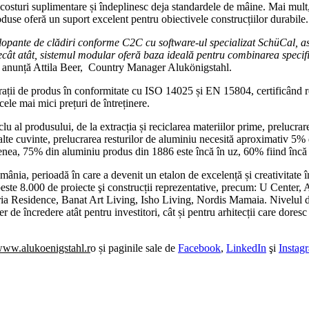
 costuri suplimentare și îndeplinesc deja standardele de mâine. Mai mult,
se oferă un suport excelent pentru obiectivele construcțiilor durabile.
lopante de clădiri conforme C2C cu software-ul specializat SchüCal, asig
cât atât, sistemul modular oferă baza ideală pentru combinarea specific
,
anunță Attila Beer, Country Manager Alukönigstahl.
rații de produs în conformitate cu ISO 14025 și EN 15804, certificând re
cele mai mici prețuri de întreținere.
 al produsului, de la extracția și reciclarea materiilor prime, prelucrarea
alte cuvinte, prelucrarea resturilor de aluminiu necesită aproximativ 5%
semenea, 75% din aluminiu produs din 1886 este încă în uz, 60% fiind încă 
mânia, perioadă în care a devenit un etalon de excelență și creativitate î
at peste 8.000 de proiecte şi construcții reprezentative, precum: U Ce
esidence, Banat Art Living, Isho Living, Nordis Mamaia. Nivelul de exp
de încredere atât pentru investitori, cât și pentru arhitecții care doresc
ww.alukoenigstahl.r
o și paginile sale de
Facebook
,
LinkedIn
şi
Instag