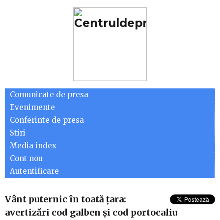
Comunicate de presa
Evenimente
Conferinte de presa
Stiri
Media index
Cont nou
Autentificare
Vânt puternic în toată țara:
avertizări cod galben și cod portocaliu