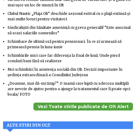
mai ușor un loc de muncă în Olt
Clubul Nautic „Plaja Olt” deschide sezonul estival cu o plajă extinsă și
mai multe locuri pentru vizitatori
Sindicaliștii din Sănătate amenință cu greva generală! ”Este anormal
să scazi salariile oamenilor”
Schimbare de ultimă oră pentru pensionari. În ce zi urmează să
primească pensia în luna iunie
Schimbările mici care fac diferența la final de lună. Unde pierd
românii bani fără să realizeze
Noi schimbări în asistența socială din Olt. Decizii importante în
ședința extraordinară a Consiliului Județean
„Doamne, mai dă-mi timp?”. O mamă care luptă cu scleroza multiplă
are nevoie de ajutor pentru a ajunge la tratamentul care îi poate opri
boala/ FOTO
Vezi Toate stirile publicate de Olt Alert
ALTE STIRI DIN OLT