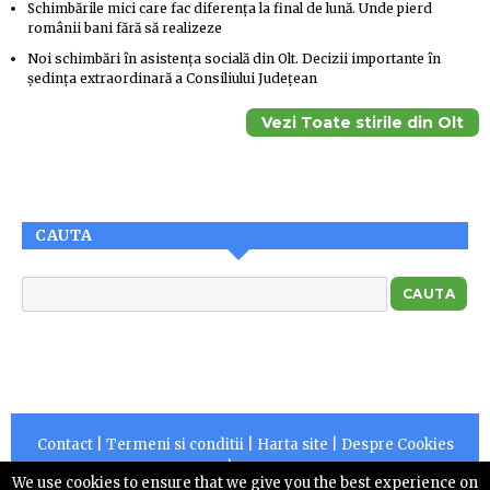
Schimbările mici care fac diferența la final de lună. Unde pierd
românii bani fără să realizeze
Noi schimbări în asistența socială din Olt. Decizii importante în
ședința extraordinară a Consiliului Județean
Vezi Toate stirile din Olt
CAUTA
Contact
|
Termeni si conditii
|
Harta site
|
Despre Cookies
|
RSS
We use cookies to ensure that we give you the best experience on