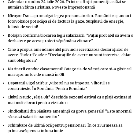
Calendar ortodox 24 iulie 2026. Printre sfinții pomeniți astăzi se
numără Sfânta Hristina. Poveste impresionantă
Nicuşor Dan a promulgat legea prosumatorilor. Românii cu panouri
fotovoltaice pot scăpa şi de factura la gaze. Surplusul de energie,
folosit de vecini!
Bolojan confirmă blocarea legii salarizării. ”Puțin probabil să avem o
dezbatere pe acest proiect săptămâna viitoare”
Cine a propus amendamentul privind secretizarea declarațiilor de
avere. Tudor Toader: ”Declarațiile de avere nu sunt interzise, chiar
sunt obligatorii”
Nu tinerii conduc clasamentul! Categoria de vârstă care și-a găsit cel
mai ușor un loc de muncă în Olt
Deputatul Gigel Știrbu: „Viitorul nu se importă. Viitorul se
construiește. În România. Pentru România”
Clubul Nautic „Plaja Olt” deschide sezonul estival cu o plajă extinsă și
mai multe locuri pentru vizitatori
Sindicaliștii din Sănătate amenință cu greva generală! ”Este anormal
să scazi salariile oamenilor”
Schimbare de ultimă oră pentru pensionari. În ce zi urmează să
primească pensia în luna iunie