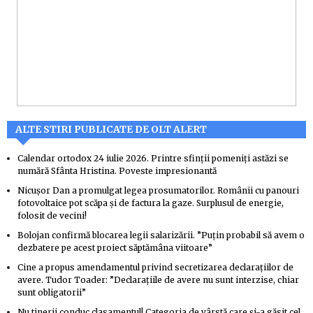
ALTE STIRI PUBLICATE DE OLT ALERT
Calendar ortodox 24 iulie 2026. Printre sfinții pomeniți astăzi se
numără Sfânta Hristina. Poveste impresionantă
Nicuşor Dan a promulgat legea prosumatorilor. Românii cu panouri
fotovoltaice pot scăpa şi de factura la gaze. Surplusul de energie,
folosit de vecini!
Bolojan confirmă blocarea legii salarizării. ”Puțin probabil să avem o
dezbatere pe acest proiect săptămâna viitoare”
Cine a propus amendamentul privind secretizarea declarațiilor de
avere. Tudor Toader: ”Declarațiile de avere nu sunt interzise, chiar
sunt obligatorii”
Nu tinerii conduc clasamentul! Categoria de vârstă care și-a găsit cel