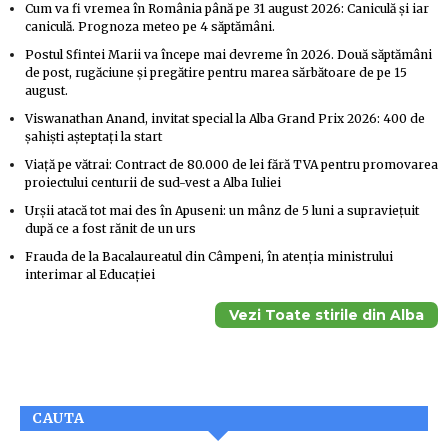
Cum va fi vremea în România până pe 31 august 2026: Caniculă și iar
caniculă. Prognoza meteo pe 4 săptămâni.
Postul Sfintei Marii va începe mai devreme în 2026. Două săptămâni
de post, rugăciune și pregătire pentru marea sărbătoare de pe 15
august.
Viswanathan Anand, invitat special la Alba Grand Prix 2026: 400 de
șahiști așteptați la start
Viață pe vătrai: Contract de 80.000 de lei fără TVA pentru promovarea
proiectului centurii de sud-vest a Alba Iuliei
Urșii atacă tot mai des în Apuseni: un mânz de 5 luni a supraviețuit
după ce a fost rănit de un urs
Frauda de la Bacalaureatul din Câmpeni, în atenția ministrului
interimar al Educației
Vezi Toate stirile din Alba
CAUTA