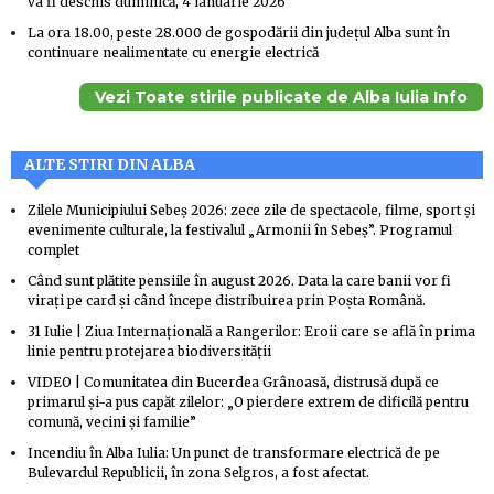
va fi deschis duminică, 4 ianuarie 2026
La ora 18.00, peste 28.000 de gospodării din județul Alba sunt în
continuare nealimentate cu energie electrică
Vezi Toate stirile publicate de Alba Iulia Info
ALTE STIRI DIN ALBA
Zilele Municipiului Sebeș 2026: zece zile de spectacole, filme, sport și
evenimente culturale, la festivalul „Armonii în Sebeș”. Programul
complet
Când sunt plătite pensiile în august 2026. Data la care banii vor fi
virați pe card și când începe distribuirea prin Poșta Română.
31 Iulie | Ziua Internațională a Rangerilor: Eroii care se află în prima
linie pentru protejarea biodiversității
VIDEO | Comunitatea din Bucerdea Grânoasă, distrusă după ce
primarul și-a pus capăt zilelor: „O pierdere extrem de dificilă pentru
comună, vecini și familie”
Incendiu în Alba Iulia: Un punct de transformare electrică de pe
Bulevardul Republicii, în zona Selgros, a fost afectat.