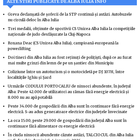
ALTE STIRI PUBLICATE DE ALBA IULIA INFO
Greva declanșată de șoferii de la STP continuă și astăzi. Autobuzele
nu circulă deloc în Alba Iulia
Trei medalii, obținute de sportivii CS Unirea Alba Iulia la competițiile
naționale de judo desfășurate la Cluj-Napoca
Roxana Deac (CS Unirea Alba Iulia), campioană europeană la
powerlifting
Doi tineri din Alba Iulia au fost reținuți de polițiști, după ce au furat
mai multe grinzi din lemn de pe un șantier din Municipiu
Coliziune între un autoturism și o motocicletă pe DJ 107H, între
localitățile Ighiu și Șard
Urmările CODULUI PORTOCALIU de ninsori abundente, în județul
Alba: Peste 42.000 de utilizatori au rămas fără energie electrică și
8.000 nu au apă potabilă
Peste 34.000 de gospodării din Alba sunt în continuare fără energie
electrică. S-au adus generatoare electrice din județele învecinate
La ora 15.00, peste 29.000 de gospodării din județul Alba sunt în
continuare fără alimentare cu energie electrică
În ciuda ninsorii abundente căzute astăzi, TALCIOCUL din Alba Iulia