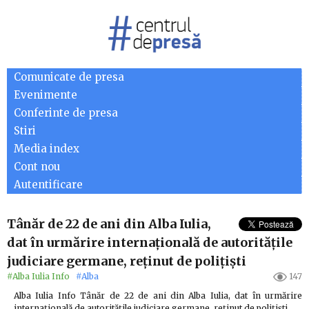
Comunicate de presa
Evenimente
Conferinte de presa
Stiri
Media index
Cont nou
Autentificare
Tânăr de 22 de ani din Alba Iulia,
dat în urmărire internațională de autoritățile
judiciare germane, reținut de polițiști
#Alba Iulia Info
#Alba
147
Alba Iulia Info Tânăr de 22 de ani din Alba Iulia, dat în urmărire
internațională de autoritățile judiciare germane, reținut de polițiști…