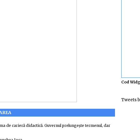
Cod Widg
Tweets b
TAREA
ma de carieră didactică. Guvernul prelungește termenul, dar
Benchea Joca