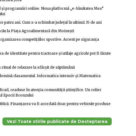
al și programări online. Noua platformă „e-Sănătatea Mea”
lui
e patru ani. Cum s-a schimbat județul în ultimii 35 de ani
acău la Piața Agroalimentară din Moinești
organizarea competițiilor sportive. Accent pe siguranța
a de identitate pentru tractoare și utilaje agricole pot fi făcute
n ritual de relaxare la sfârșit de săptămână
e domină clasamentul. Informatica intensiv și Matematica
rad, readuse în atenția comunității științifice. Un colier
ul Epocii Bronzului
blică. Finanțarea va fi acordată doar pentru vehicule produse
Vezi Toate stirile publicate de Desteptarea