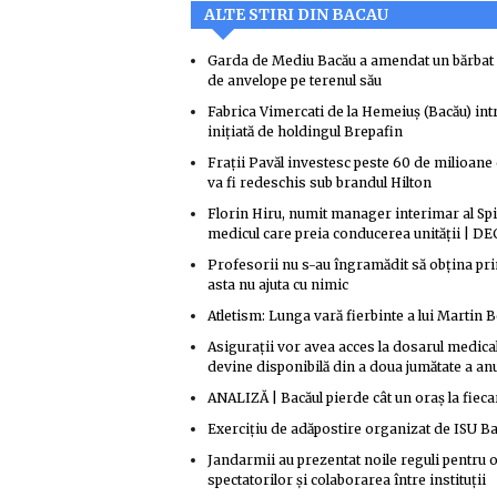
ALTE STIRI DIN BACAU
Garda de Mediu Bacău a amendat un bărbat d
de anvelope pe terenul său
Fabrica Vimercati de la Hemeiuș (Bacău) intr
inițiată de holdingul Brepafin
Frații Pavăl investesc peste 60 de milioane 
va fi redeschis sub brandul Hilton
Florin Hiru, numit manager interimar al Spit
medicul care preia conducerea unității | 
Profesorii nu s-au îngramădit să obțina pri
asta nu ajuta cu nimic
Atletism: Lunga vară fierbinte a lui Martin 
Asigurații vor avea acces la dosarul medic
devine disponibilă din a doua jumătate a anu
ANALIZĂ | Bacăul pierde cât un oraș la fiecar
Exercițiu de adăpostire organizat de ISU B
Jandarmii au prezentat noile reguli pentru 
spectatorilor și colaborarea între instituții