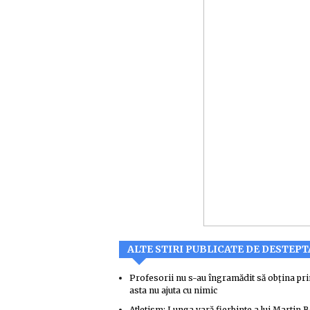
ALTE STIRI PUBLICATE DE DESTEP
Profesorii nu s-au îngramădit să obțina pri
asta nu ajuta cu nimic
Atletism: Lunga vară fierbinte a lui Martin 