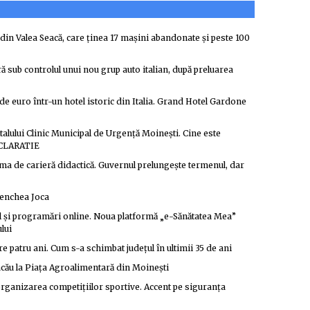
in Valea Seacă, care ținea 17 mașini abandonate și peste 100
ă sub controlul unui nou grup auto italian, după preluarea
de euro într-un hotel istoric din Italia. Grand Hotel Gardone
alului Clinic Municipal de Urgență Moinești. Cine este
DECLARATIE
ma de carieră didactică. Guvernul prelungește termenul, dar
Benchea Joca
al și programări online. Noua platformă „e-Sănătatea Mea”
lui
e patru ani. Cum s-a schimbat județul în ultimii 35 de ani
acău la Piața Agroalimentară din Moinești
organizarea competițiilor sportive. Accent pe siguranța