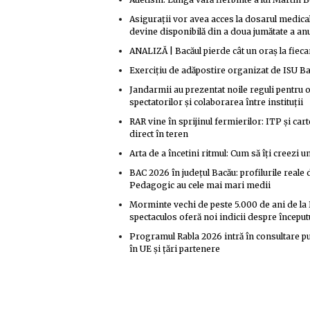
Asigurații vor avea acces la dosarul medic
devine disponibilă din a doua jumătate a anu
ANALIZĂ | Bacăul pierde cât un oraș la fiecar
Exercițiu de adăpostire organizat de ISU B
Jandarmii au prezentat noile reguli pentru 
spectatorilor și colaborarea între instituții
RAR vine în sprijinul fermierilor: ITP și carte
direct în teren
Arta de a încetini ritmul: Cum să îți creezi u
BAC 2026 în județul Bacău: profilurile real
Pedagogic au cele mai mari medii
Morminte vechi de peste 5.000 de ani de la B
spectaculos oferă noi indicii despre început
Programul Rabla 2026 intră în consultare pu
în UE și țări partenere