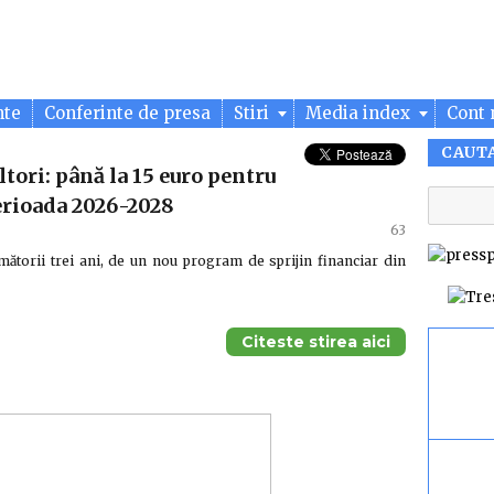
nte
Conferinte de presa
Stiri
Media index
Cont 
CAUT
ltori: până la 15 euro pentru
perioada 2026-2028
63
rmătorii trei ani, de un nou program de sprijin financiar din
Citeste stirea aici