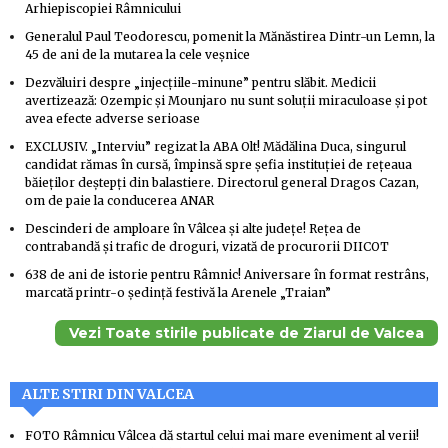
Arhiepiscopiei Râmnicului
Generalul Paul Teodorescu, pomenit la Mănăstirea Dintr-un Lemn, la
45 de ani de la mutarea la cele veșnice
Dezvăluiri despre „injecțiile-minune” pentru slăbit. Medicii
avertizează: Ozempic și Mounjaro nu sunt soluții miraculoase și pot
avea efecte adverse serioase
EXCLUSIV. „Interviu” regizat la ABA Olt! Mădălina Duca, singurul
candidat rămas în cursă, împinsă spre șefia instituției de rețeaua
băieților deștepți din balastiere. Directorul general Dragos Cazan,
om de paie la conducerea ANAR
Descinderi de amploare în Vâlcea și alte județe! Rețea de
contrabandă și trafic de droguri, vizată de procurorii DIICOT
638 de ani de istorie pentru Râmnic! Aniversare în format restrâns,
marcată printr-o ședință festivă la Arenele „Traian”
Vezi Toate stirile publicate de Ziarul de Valcea
ALTE STIRI DIN VALCEA
FOTO Râmnicu Vâlcea dă startul celui mai mare eveniment al verii!