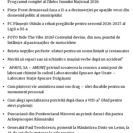
Programul complet al Zilelor Imnului Național 2026
Piețe Prest demarează faza a II-a a dezinsecției pe spațiile verzi din
domeniul public al municipiului
FC Păușești-Otăsău a reluat pregătirile pentru sezonul 2026-2027 al
Ligii a III-a
FOTO Ride The Vibe 2026! Costeștiul devine, din nou, punctul de
întâlnire al pasionaților de motociclete
Rețeta nopților perfecte: sfaturi pentru un somn liniștit și restaurator
Merită să repari sau să schimbi o mașină veche după un accident?
APAVIL SA – ANUNȚ privind scoaterea la concurs a unui post de
laborant chimist în cadrul Laboratorului Epurare Ape Uzate –
Laborator Stație Epurare Drăgășani
Cum păstrezi vie amintirea unui om drag – idei durabile pentru un
monument personal
Cum alegi specializarea potrivită după clasa a VIII-a? Ghid pentru
elevi și părinți
Puscariasii din Penitenciarul Mioveni au primit daruri din partea
Arhiepiscopiei Râmnicului
Generalul Paul Teodorescu, pomenit la Mănăstirea Dintr-un Lemn, la
45 de ani de la mutarea la cele veșnice