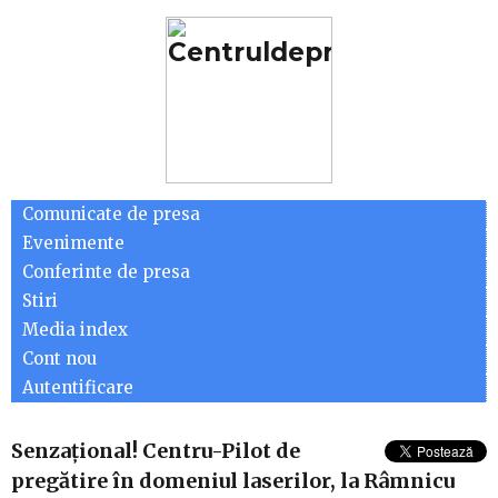
Comunicate de presa
Evenimente
Conferinte de presa
Stiri
Media index
Cont nou
Autentificare
Senzațional! Centru-Pilot de
pregătire în domeniul laserilor, la Râmnicu