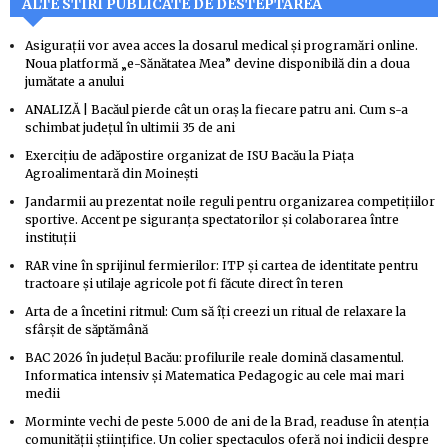
ALTE STIRI PUBLICATE DE DESTEPTAREA
Asigurații vor avea acces la dosarul medical și programări online.
Noua platformă „e-Sănătatea Mea” devine disponibilă din a doua
jumătate a anului
ANALIZĂ | Bacăul pierde cât un oraș la fiecare patru ani. Cum s-a
schimbat județul în ultimii 35 de ani
Exercițiu de adăpostire organizat de ISU Bacău la Piața
Agroalimentară din Moinești
Jandarmii au prezentat noile reguli pentru organizarea competițiilor
sportive. Accent pe siguranța spectatorilor și colaborarea între
instituții
RAR vine în sprijinul fermierilor: ITP și cartea de identitate pentru
tractoare și utilaje agricole pot fi făcute direct în teren
Arta de a încetini ritmul: Cum să îți creezi un ritual de relaxare la
sfârșit de săptămână
BAC 2026 în județul Bacău: profilurile reale domină clasamentul.
Informatica intensiv și Matematica Pedagogic au cele mai mari
medii
Morminte vechi de peste 5.000 de ani de la Brad, readuse în atenția
comunității științifice. Un colier spectaculos oferă noi indicii despre