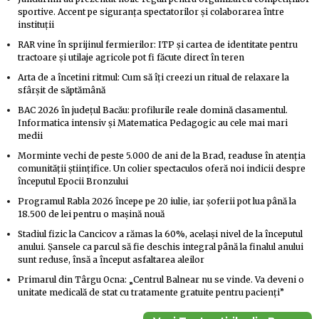
sportive. Accent pe siguranța spectatorilor și colaborarea între
instituții
RAR vine în sprijinul fermierilor: ITP și cartea de identitate pentru
tractoare și utilaje agricole pot fi făcute direct în teren
Arta de a încetini ritmul: Cum să îți creezi un ritual de relaxare la
sfârșit de săptămână
BAC 2026 în județul Bacău: profilurile reale domină clasamentul.
Informatica intensiv și Matematica Pedagogic au cele mai mari
medii
Morminte vechi de peste 5.000 de ani de la Brad, readuse în atenția
comunității științifice. Un colier spectaculos oferă noi indicii despre
începutul Epocii Bronzului
Programul Rabla 2026 începe pe 20 iulie, iar șoferii pot lua până la
18.500 de lei pentru o mașină nouă
Stadiul fizic la Cancicov a rămas la 60%, același nivel de la începutul
anului. Șansele ca parcul să fie deschis integral până la finalul anului
sunt reduse, însă a început asfaltarea aleilor
Primarul din Târgu Ocna: „Centrul Balnear nu se vinde. Va deveni o
unitate medicală de stat cu tratamente gratuite pentru pacienți”