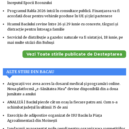
începutul Epocii Bronzului
Programul Rabla 2026 intră în consultare publică. Finanțarea va fi
acordată doar pentru vehicule produse în UE și țări partenere
Hramul Bacăului revine între 26 și 29 iunie cu concerte, târguri și
distracție pentru întreaga familie
Serviciul de distribuție a gazelor naturale va fi sistat joi, 18 iunie, pe
mai multe străzi din Buhuși
Vezi Toate stirile publicate de Desteptarea
ALTE STIRI DIN BACAU
Asigurații vor avea acces la dosarul medical și programări online.
Noua platformă „e-Sănătatea Mea” devine disponibilă din a doua
jumătate a anului
ANALIZĂ | Bacăul pierde cât un oraș la fiecare patru ani. Cum s-a
schimbat județul în ultimii 35 de ani
Exercițiu de adăpostire organizat de ISU Bacău la Piața
Agroalimentară din Moinești
Jandarmii au prezentat noile reguli pentru organizarea competițiilor