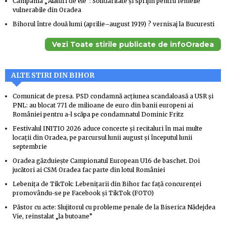
Campania „Alături de ele”: Solidaritate și sprijin pentru femeile
vulnerabile din Oradea
Bihorul între două lumi (aprilie–august 1919) ? vernisaj la Bucuresti
Vezi Toate stirile publicate de infoOradea
ALTE STIRI DIN BIHOR
Comunicat de presa. PSD condamnă acțiunea scandaloasă a USR și
PNL: au blocat 771 de milioane de euro din banii europeni ai
României pentru a-l scăpa pe condamnatul Dominic Fritz
Festivalul INITIO 2026 aduce concerte și recitaluri în mai multe
locații din Oradea, pe parcursul lunii august și începutul lunii
septembrie
Oradea găzduiește Campionatul European U16 de baschet. Doi
jucători ai CSM Oradea fac parte din lotul României
Lebenița de TikTok: Lebenițarii din Bihor fac față concurenței
promovându-se pe Facebook și TikTok (FOTO)
Păstor cu acte: Slujitorul cu probleme penale de la Biserica Nădejdea
Vie, reinstalat „la butoane”