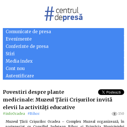
Comunicate de presa
Evenimente
Conferinte de presa
Stiri
Media index
Cont nou
Autentificare
Povestiri despre plante
medicinale: Muzeul Țării Crișurilor invită
elevii la activități educative
#infoOradea
#Bihor
150
Muzeul Țării Crișurilor Oradea – Complex Muzeal organizează, în
parteneriat cu Consiliul Județean Bihor și Primăria Municipiului