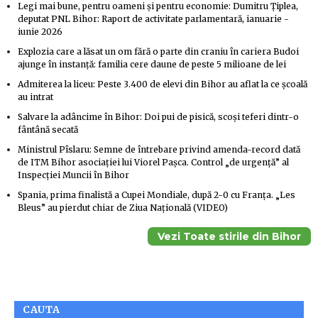
Legi mai bune, pentru oameni și pentru economie: Dumitru Țiplea,
deputat PNL Bihor: Raport de activitate parlamentară, ianuarie -
iunie 2026
Explozia care a lăsat un om fără o parte din craniu în cariera Budoi
ajunge în instanță: familia cere daune de peste 5 milioane de lei
Admiterea la liceu: Peste 3.400 de elevi din Bihor au aflat la ce școală
au intrat
Salvare la adâncime în Bihor: Doi pui de pisică, scoși teferi dintr-o
fântână secată
Ministrul Pîslaru: Semne de întrebare privind amenda-record dată
de ITM Bihor asociației lui Viorel Pașca. Control „de urgență” al
Inspecției Muncii în Bihor
Spania, prima finalistă a Cupei Mondiale, după 2-0 cu Franța. „Les
Bleus” au pierdut chiar de Ziua Națională (VIDEO)
Vezi Toate stirile din Bihor
CAUTA