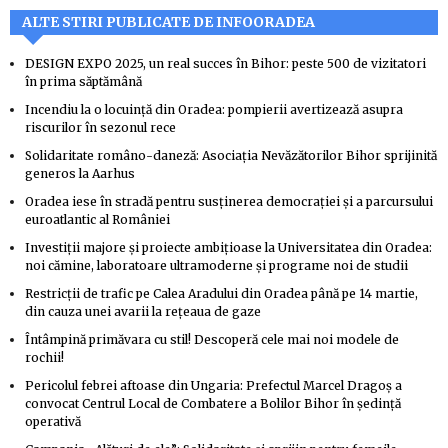
ALTE STIRI PUBLICATE DE INFOORADEA
DESIGN EXPO 2025, un real succes în Bihor: peste 500 de vizitatori
în prima săptămână
Incendiu la o locuință din Oradea: pompierii avertizează asupra
riscurilor în sezonul rece
Solidaritate româno-daneză: Asociația Nevăzătorilor Bihor sprijinită
generos la Aarhus
Oradea iese în stradă pentru susținerea democrației și a parcursului
euroatlantic al României
Investiții majore și proiecte ambițioase la Universitatea din Oradea:
noi cămine, laboratoare ultramoderne și programe noi de studii
Restricții de trafic pe Calea Aradului din Oradea până pe 14 martie,
din cauza unei avarii la rețeaua de gaze
Întâmpină primăvara cu stil! Descoperă cele mai noi modele de
rochii!
Pericolul febrei aftoase din Ungaria: Prefectul Marcel Dragoș a
convocat Centrul Local de Combatere a Bolilor Bihor în ședință
operativă