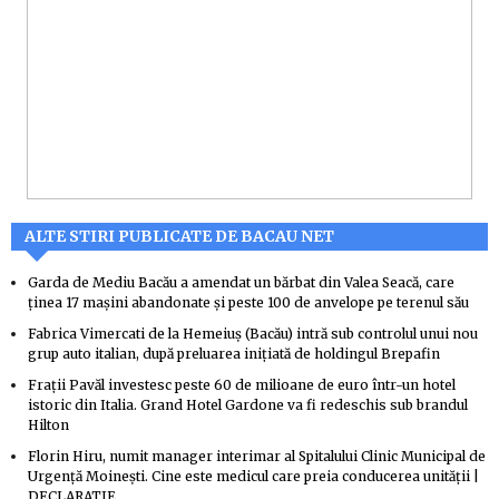
ALTE STIRI PUBLICATE DE BACAU NET
Garda de Mediu Bacău a amendat un bărbat din Valea Seacă, care
ținea 17 mașini abandonate și peste 100 de anvelope pe terenul său
Fabrica Vimercati de la Hemeiuș (Bacău) intră sub controlul unui nou
grup auto italian, după preluarea inițiată de holdingul Brepafin
Frații Pavăl investesc peste 60 de milioane de euro într-un hotel
istoric din Italia. Grand Hotel Gardone va fi redeschis sub brandul
Hilton
Florin Hiru, numit manager interimar al Spitalului Clinic Municipal de
Urgență Moinești. Cine este medicul care preia conducerea unității |
DECLARATIE