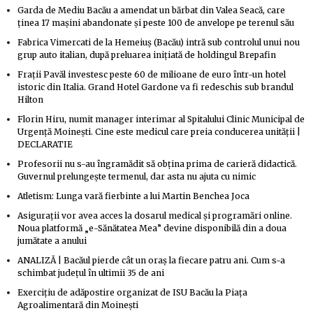
Garda de Mediu Bacău a amendat un bărbat din Valea Seacă, care
ținea 17 mașini abandonate și peste 100 de anvelope pe terenul său
Fabrica Vimercati de la Hemeiuș (Bacău) intră sub controlul unui nou
grup auto italian, după preluarea inițiată de holdingul Brepafin
Frații Pavăl investesc peste 60 de milioane de euro într-un hotel
istoric din Italia. Grand Hotel Gardone va fi redeschis sub brandul
Hilton
Florin Hiru, numit manager interimar al Spitalului Clinic Municipal de
Urgență Moinești. Cine este medicul care preia conducerea unității |
DECLARATIE
Profesorii nu s-au îngramădit să obțina prima de carieră didactică.
Guvernul prelungește termenul, dar asta nu ajuta cu nimic
Atletism: Lunga vară fierbinte a lui Martin Benchea Joca
Asigurații vor avea acces la dosarul medical și programări online.
Noua platformă „e-Sănătatea Mea” devine disponibilă din a doua
jumătate a anului
ANALIZĂ | Bacăul pierde cât un oraș la fiecare patru ani. Cum s-a
schimbat județul în ultimii 35 de ani
Exercițiu de adăpostire organizat de ISU Bacău la Piața
Agroalimentară din Moinești