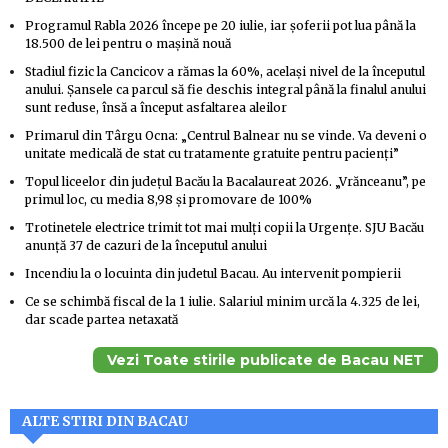
Programul Rabla 2026 începe pe 20 iulie, iar șoferii pot lua până la
18.500 de lei pentru o mașină nouă
Stadiul fizic la Cancicov a rămas la 60%, același nivel de la începutul
anului. Șansele ca parcul să fie deschis integral până la finalul anului
sunt reduse, însă a început asfaltarea aleilor
Primarul din Târgu Ocna: „Centrul Balnear nu se vinde. Va deveni o
unitate medicală de stat cu tratamente gratuite pentru pacienți”
Topul liceelor din județul Bacău la Bacalaureat 2026. „Vrănceanu”, pe
primul loc, cu media 8,98 și promovare de 100%
Trotinetele electrice trimit tot mai mulți copii la Urgențe. SJU Bacău
anunță 37 de cazuri de la începutul anului
Incendiu la o locuinta din judetul Bacau. Au intervenit pompierii
Ce se schimbă fiscal de la 1 iulie. Salariul minim urcă la 4.325 de lei,
dar scade partea netaxată
Vezi Toate stirile publicate de Bacau NET
ALTE STIRI DIN BACAU