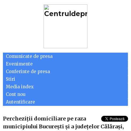
Comunicate de presa
Evenimente
Conferinte de presa
Stiri
Media index
Cont nou
Autentificare
Percheziţii domiciliare pe raza
municipiului Bucureşti și a judeţelor Călăraşi,