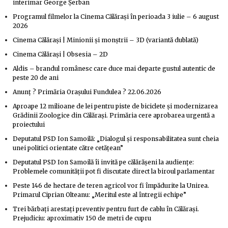
interimar George Șerban
Programul filmelor la Cinema Călărași în perioada 3 iulie – 6 august
2026
Cinema Călărași | Minionii și monștrii – 3D (variantă dublată)
Cinema Călărași | Obsesia – 2D
Aldis – brandul românesc care duce mai departe gustul autentic de
peste 20 de ani
Anunț ? Primăria Orașului Fundulea ? 22.06.2026
Aproape 12 milioane de lei pentru piste de biciclete și modernizarea
Grădinii Zoologice din Călărași. Primăria cere aprobarea urgentă a
proiectului
Deputatul PSD Ion Samoilă: „Dialogul și responsabilitatea sunt cheia
unei politici orientate către cetățean”
Deputatul PSD Ion Samoilă îi invită pe călărășeni la audiențe:
Problemele comunității pot fi discutate direct la biroul parlamentar
Peste 146 de hectare de teren agricol vor fi împădurite la Unirea.
Primarul Ciprian Olteanu: „Meritul este al întregii echipe”
Trei bărbați arestați preventiv pentru furt de cablu în Călărași.
Prejudiciu: aproximativ 150 de metri de cupru