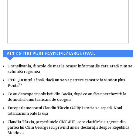
ALTE STIRI PUBLICATE DE ZIARUL OVAL
Transilvania, dincolo de marile orașe: informațiile care arată cum se
schimbă regiunea
CTP: „În turul 2 însă, dacă nu se va petrece catastrofa Simion plus
Ponta?”
Ce au descoperit polițiștii din Bacău, după ce au făcut percheziții la
domiciliul unui traficant de droguri
Europarlamentarul Claudiu Târziu (AUR): Istoria se repetă. Noul
totalitarism bate la ușă
Claudiu Târziu, președintele CNC AUR, cere clarificări urgente din
partea lui Călin Georgescu privind unele declarații despre Republica
Moldova