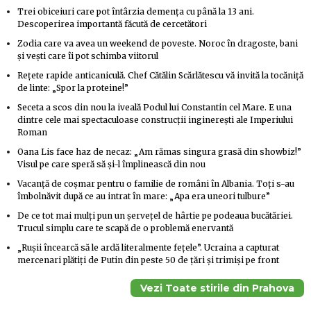
Trei obiceiuri care pot întârzia demența cu până la 13 ani.
Descoperirea importantă făcută de cercetători
Zodia care va avea un weekend de poveste. Noroc în dragoste, bani
și vești care îi pot schimba viitorul
Rețete rapide anticaniculă. Chef Cătălin Scărlătescu vă invită la tocăniță
de linte: „Spor la proteine!”
Seceta a scos din nou la iveală Podul lui Constantin cel Mare. E una
dintre cele mai spectaculoase construcții inginerești ale Imperiului
Roman
Oana Lis face haz de necaz: „Am rămas singura grasă din showbiz!”
Visul pe care speră să și-l împlinească din nou
Vacanță de coșmar pentru o familie de români în Albania. Toți s-au
îmbolnăvit după ce au intrat în mare: „Apa era uneori tulbure”
De ce tot mai mulți pun un șervețel de hârtie pe podeaua bucătăriei.
Trucul simplu care te scapă de o problemă enervantă
„Rușii încearcă să le ardă literalmente fețele”. Ucraina a capturat
mercenari plătiți de Putin din peste 50 de țări și trimiși pe front
Vezi Toate stirile din Prahova