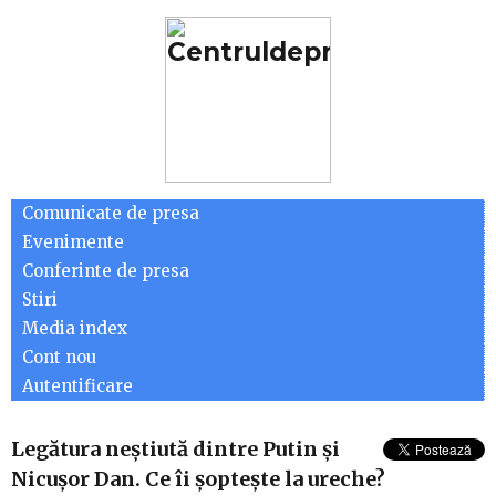
Comunicate de presa
Evenimente
Conferinte de presa
Stiri
Media index
Cont nou
Autentificare
Legătura neștiută dintre Putin și
Nicușor Dan. Ce îi șoptește la ureche?