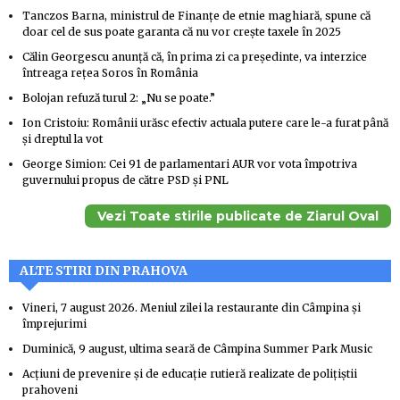
Tanczos Barna, ministrul de Finanțe de etnie maghiară, spune că
doar cel de sus poate garanta că nu vor crește taxele în 2025
Călin Georgescu anunță că, în prima zi ca președinte, va interzice
întreaga rețea Soros în România
Bolojan refuză turul 2: „Nu se poate.”
Ion Cristoiu: Românii urăsc efectiv actuala putere care le-a furat până
şi dreptul la vot
George Simion: Cei 91 de parlamentari AUR vor vota împotriva
guvernului propus de către PSD și PNL
Vezi Toate stirile publicate de Ziarul Oval
ALTE STIRI DIN PRAHOVA
Vineri, 7 august 2026. Meniul zilei la restaurante din Câmpina și
împrejurimi
Duminică, 9 august, ultima seară de Câmpina Summer Park Music
Acțiuni de prevenire și de educație rutieră realizate de polițiștii
prahoveni