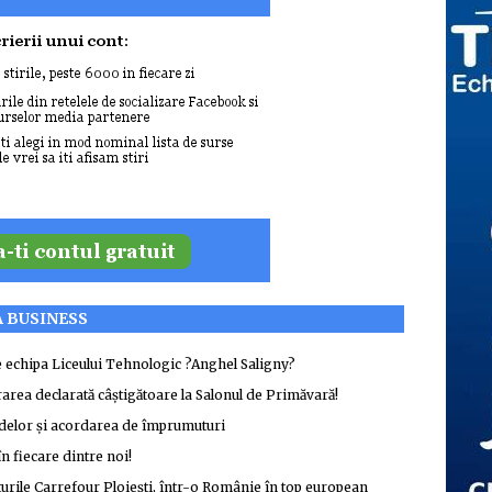
A BUSINESS
de echipa Liceului Tehnologic ?Anghel Saligny?
rarea declarată câștigătoare la Salonul de Primăvară!
ndelor și acordarea de împrumuturi
în fiecare dintre noi!
turile Carrefour Ploiești, într-o Românie în top european