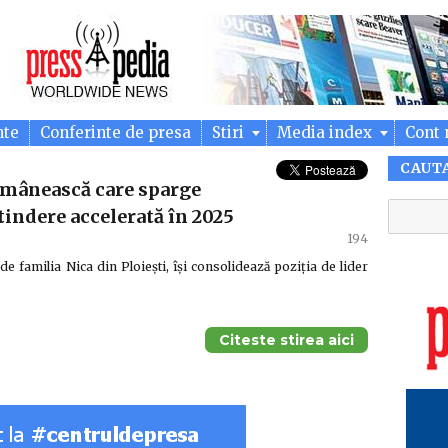
nte
Conferinte de presa
Stiri
Media index
Cont 
CAUT
românească care sparge
xtindere accelerată în 2025
194
 familia Nica din Ploiești, își consolidează poziția de lider
Citeste stirea aici