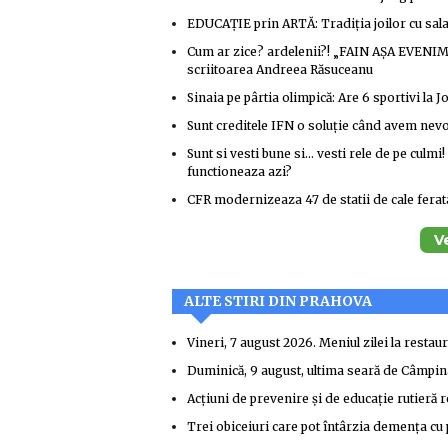
EDUCAȚIE prin ARTĂ: Tradiția joilor cu sal
Cum ar zice? ardelenii?! „FAIN AȘA EVENIMEN
scriitoarea Andreea Răsuceanu
Sinaia pe pârtia olimpică: Are 6 sportivi la J
Sunt creditele IFN o soluție când avem nevo
Sunt si vesti bune si… vesti rele de pe culmi
functioneaza azi?
CFR modernizeaza 47 de statii de cale ferata
V
ALTE STIRI DIN PRAHOVA
Vineri, 7 august 2026. Meniul zilei la resta
Duminică, 9 august, ultima seară de Câmp
Acțiuni de prevenire și de educație rutieră r
Trei obiceiuri care pot întârzia demența cu 