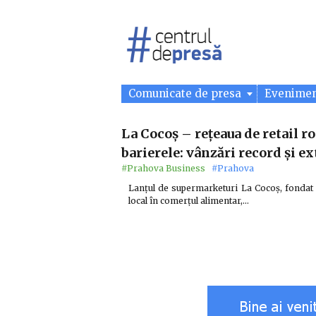
Comunicate de presa
Evenime
La Cocoș – rețeaua de retail 
barierele: vânzări record și e
#Prahova Business
#Prahova
Lanțul de supermarketuri La Cocoș, fondat de
local în comerțul alimentar,…