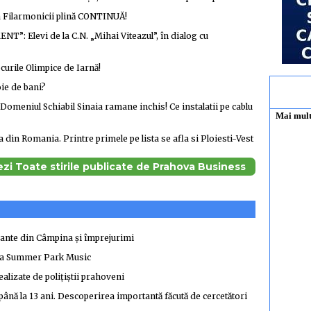
a Filarmonicii plină CONTINUĂ!
T”: Elevi de la C.N. „Mihai Viteazul”, în dialog cu
ocurile Olimpice de Iarnă!
ie de bani?
! Domeniul Schiabil Sinaia ramane inchis! Ce instalatii pe cablu
 din Romania. Printre primele pe lista se afla si Ploiesti-Vest
ezi Toate stirile publicate de Prahova Business
urante din Câmpina și împrejurimi
ina Summer Park Music
ealizate de polițiștii prahoveni
până la 13 ani. Descoperirea importantă făcută de cercetători