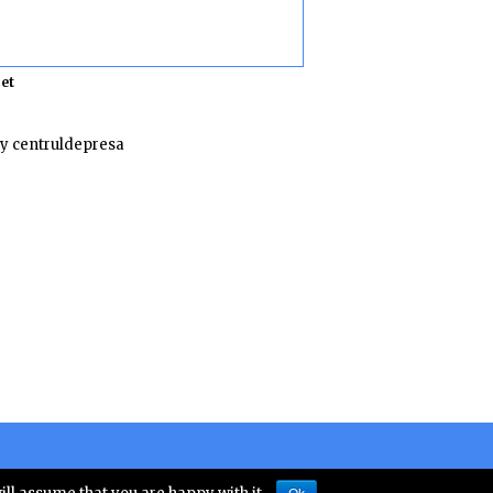
et
y centruldepresa
 numarul 10828