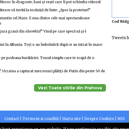
roc în dragoste, bani și vești care îi pot schimba viitorul
tescu vă invită la tocăniță de linte: „Spor la proteine!”
nstantin cel Mare. E una dintre cele mai spectaculoase
Cod Widg
n
ra grasă din showbiz!” Visul pe care speră să și-l
Tweets b
i în Albania. Toți s-au îmbolnăvit după ce au intrat în mare:
e pe podeaua bucătăriei. Trucul simplu care te scapă de o
e”. Ucraina a capturat mercenari plătiți de Putin din peste 50 de
Vezi Toate stirile din Prahova
Contact
|
Termeni si conditii
|
Harta site
|
Despre Cookies
|
RSS
2026 |
Centruldepresa.ro este operator de date cu caracter personal