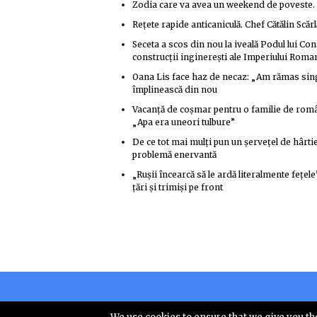
Zodia care va avea un weekend de poveste. No
Rețete rapide anticaniculă. Chef Cătălin Scărlă
Seceta a scos din nou la iveală Podul lui Co
construcții inginerești ale Imperiului Roma
Oana Lis face haz de necaz: „Am rămas singu
împlinească din nou
Vacanță de coșmar pentru o familie de român
„Apa era uneori tulbure”
De ce tot mai mulți pun un șervețel de hârti
problemă enervantă
„Rușii încearcă să le ardă literalmente fețel
țări și trimiși pe front
Copyright © 