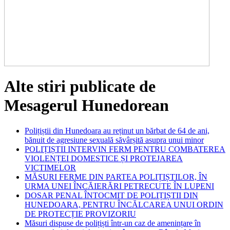
Alte stiri publicate de
Mesagerul Hunedorean
Polițiștii din Hunedoara au reținut un bărbat de 64 de ani,
bănuit de agresiune sexuală săvârșită asupra unui minor
POLIȚIȘTII INTERVIN FERM PENTRU COMBATEREA
VIOLENȚEI DOMESTICE ȘI PROTEJAREA
VICTIMELOR
MĂSURI FERME DIN PARTEA POLIȚIȘTILOR, ÎN
URMA UNEI ÎNCĂIERĂRI PETRECUTE ÎN LUPENI
DOSAR PENAL ÎNTOCMIT DE POLIȚIȘTII DIN
HUNEDOARA, PENTRU ÎNCĂLCAREA UNUI ORDIN
DE PROTECȚIE PROVIZORIU
Măsuri dispuse de polițiști într-un caz de amenințare în