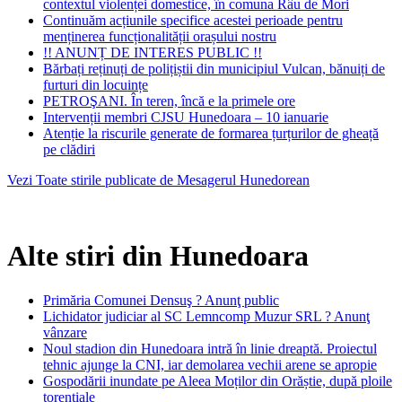
contextul violenței domestice, în comuna Râu de Mori
Continuăm acțiunile specifice acestei perioade pentru
menținerea funcționalității orașului nostru
!! ANUNȚ DE INTERES PUBLIC !!
Bărbați reținuți de polițiștii din municipiul Vulcan, bănuiți de
furturi din locuințe
PETROŞANI. În teren, încă e la primele ore
Intervenții membri CJSU Hunedoara – 10 ianuarie
Atenție la riscurile generate de formarea țurțurilor de gheață
pe clădiri
Vezi Toate stirile publicate de Mesagerul Hunedorean
Alte stiri din Hunedoara
Primăria Comunei Densuş ? Anunţ public
Lichidator judiciar al SC Lemncomp Muzur SRL ? Anunţ
vânzare
Noul stadion din Hunedoara intră în linie dreaptă. Proiectul
tehnic ajunge la CNI, iar demolarea vechii arene se apropie
Gospodării inundate pe Aleea Moților din Orăștie, după ploile
torențiale