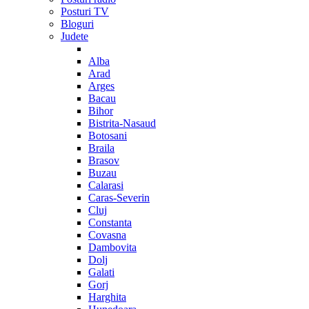
Posturi TV
Bloguri
Judete
Alba
Arad
Arges
Bacau
Bihor
Bistrita-Nasaud
Botosani
Braila
Brasov
Buzau
Calarasi
Caras-Severin
Cluj
Constanta
Covasna
Dambovita
Dolj
Galati
Gorj
Harghita