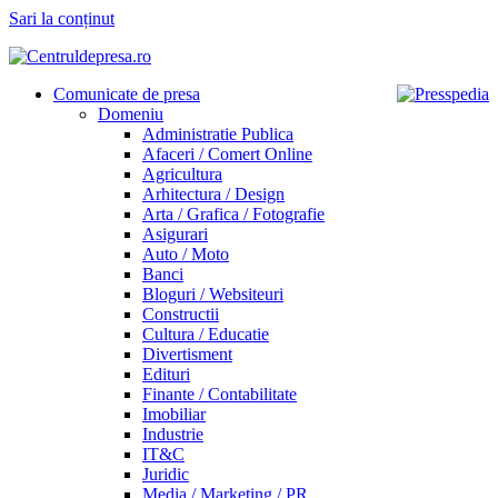
Sari la conținut
Comunicate de presa
Domeniu
Administratie Publica
Afaceri / Comert Online
Agricultura
Arhitectura / Design
Arta / Grafica / Fotografie
Asigurari
Auto / Moto
Banci
Bloguri / Websiteuri
Constructii
Cultura / Educatie
Divertisment
Edituri
Finante / Contabilitate
Imobiliar
Industrie
IT&C
Juridic
Media / Marketing / PR