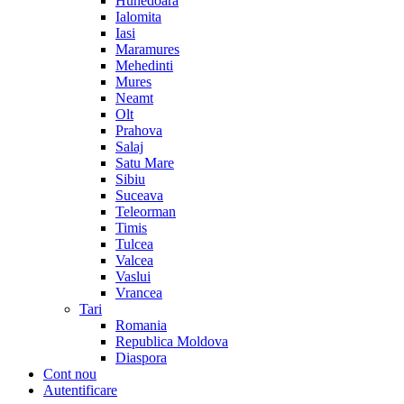
Hunedoara
Ialomita
Iasi
Maramures
Mehedinti
Mures
Neamt
Olt
Prahova
Salaj
Satu Mare
Sibiu
Suceava
Teleorman
Timis
Tulcea
Valcea
Vaslui
Vrancea
Tari
Romania
Republica Moldova
Diaspora
Cont nou
Autentificare