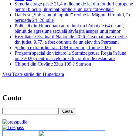
Simeria atrage peste 21,4 milioane de lei din fonduri europene
pentru blocuri, iluminat public și un parc fotovoltaic
DacFest „Sub semnul lupului” revine la Măgura Uroiului, în
perioada 24–26 iulie
Polițiștii din Hunedoara au reținut un bărbat de 64 de ani,
bănuit de agresiune sexuală săvârșită asupra unui minor
Rezultatele Evaluarii Nationale 2026: Cea mai mare medie
din judet, 9,77, a fost obtinuta de un elev din Petrosani
Ședință extraordinară a CJH miercuri, 1 iulie 2026
Program special de vizitare la Sarmizegetusa Regia în luna
iulie 2026, pentru accelerarea lucrărilor de restaurare
Chipuri din Cuvânt: Ziua 109 ? Samson
Vezi Toate stirile din Hunedoara
Cauta