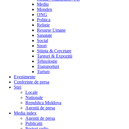
Mediu
Monden
ONG
Politica
Religie
Resurse Umane
Sanatate
Social
Sport
Stiinta & Cercetare
Targuri & Expozitii
Tehnologie
Transporturi
Turism
Evenimente
Conferinte de presa
Stiri
Locale
Nationale
Republica Moldova
Agentii de presa
Media index
Agentii de presa
Publicatii
Posturi radio