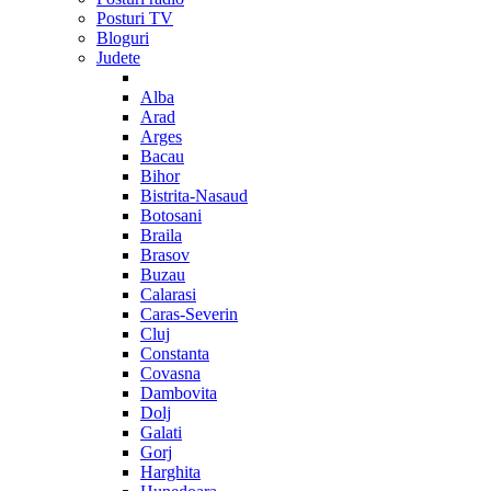
Posturi TV
Bloguri
Judete
Alba
Arad
Arges
Bacau
Bihor
Bistrita-Nasaud
Botosani
Braila
Brasov
Buzau
Calarasi
Caras-Severin
Cluj
Constanta
Covasna
Dambovita
Dolj
Galati
Gorj
Harghita