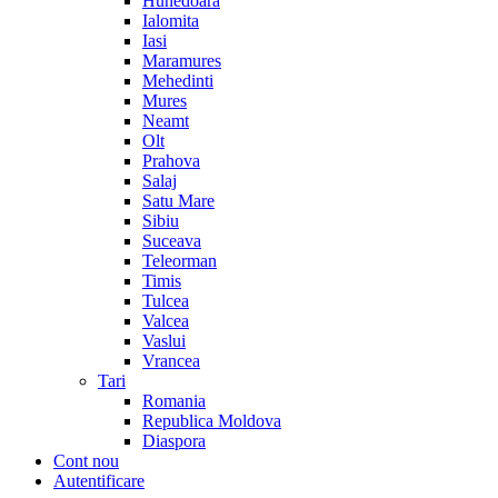
Hunedoara
Ialomita
Iasi
Maramures
Mehedinti
Mures
Neamt
Olt
Prahova
Salaj
Satu Mare
Sibiu
Suceava
Teleorman
Timis
Tulcea
Valcea
Vaslui
Vrancea
Tari
Romania
Republica Moldova
Diaspora
Cont nou
Autentificare