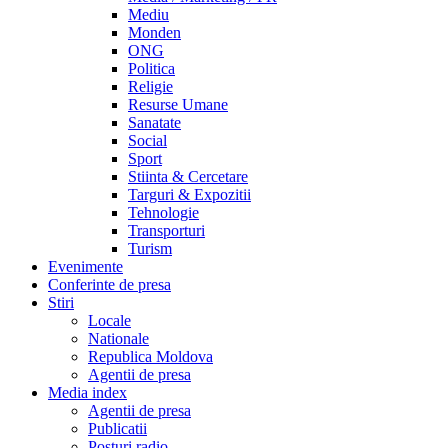
Mediu
Monden
ONG
Politica
Religie
Resurse Umane
Sanatate
Social
Sport
Stiinta & Cercetare
Targuri & Expozitii
Tehnologie
Transporturi
Turism
Evenimente
Conferinte de presa
Stiri
Locale
Nationale
Republica Moldova
Agentii de presa
Media index
Agentii de presa
Publicatii
Posturi radio