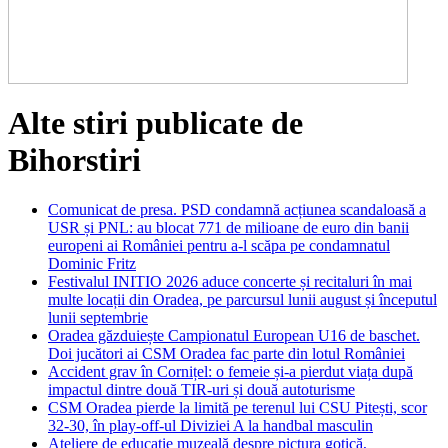
Alte stiri publicate de
Bihorstiri
Comunicat de presa. PSD condamnă acțiunea scandaloasă a
USR și PNL: au blocat 771 de milioane de euro din banii
europeni ai României pentru a-l scăpa pe condamnatul
Dominic Fritz
Festivalul INITIO 2026 aduce concerte și recitaluri în mai
multe locații din Oradea, pe parcursul lunii august și începutul
lunii septembrie
Oradea găzduiește Campionatul European U16 de baschet.
Doi jucători ai CSM Oradea fac parte din lotul României
Accident grav în Cornițel: o femeie și-a pierdut viața după
impactul dintre două TIR-uri și două autoturisme
CSM Oradea pierde la limită pe terenul lui CSU Pitești, scor
32-30, în play-off-ul Diviziei A la handbal masculin
Ateliere de educație muzeală despre pictura gotică,