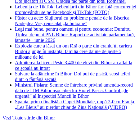
Doi jucători ai CSM Oradea fac parte din lotul României
Lebenița de TikTok: Lebenițarii din Bihor fac față concurenței
promovându-se pe Facebook și TikTok (FOTO)
Păstor cu acte: Slujitorul cu probleme penale de la Biserica
Nădejdea Vie, reinstalat „la butoane”
Legi mai bune, pentru oameni și pentru economie: Dumitru
Țiplea, deputat PNL Bihor: Raport de activitate parlamentară,
ianuarie - iunie 2026
Explozia care a lăsat un om fără o parte din craniu în cariera
Budoi ajunge în instanță: familia cere daune de peste 5
milioane de lei
Admiterea la liceu: Peste 3.400 de elevi din Bihor au aflat la
ce școală au intrat
Salvare la adâncime în Bihor: Doi pui de pisică, scoși teferi
dintr-o fântână secată
Ministrul Pîslaru: Semne de întrebare privind amenda-record
dată de ITM Bihor asociației lui Viorel Pașca. Control „de
urgență” al Inspecției Muncii în Bihor
Spania, prima finalistă a Cupei Mondiale, după 2-0 cu Franța.
„Les Bleus” au pierdut chiar de Ziua Națională (VIDEO)
Vezi Toate stirile din Bihor