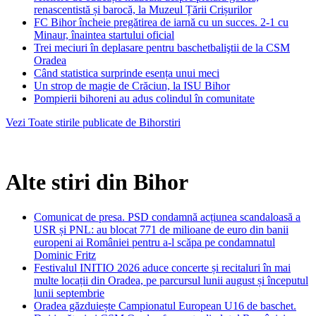
renascentistă și barocă, la Muzeul Țării Crișurilor
FC Bihor încheie pregătirea de iarnă cu un succes. 2-1 cu
Minaur, înaintea startului oficial
Trei meciuri în deplasare pentru baschetbaliştii de la CSM
Oradea
Când statistica surprinde esența unui meci
Un strop de magie de Crăciun, la ISU Bihor
Pompierii bihoreni au adus colindul în comunitate
Vezi Toate stirile publicate de Bihorstiri
Alte stiri din Bihor
Comunicat de presa. PSD condamnă acțiunea scandaloasă a
USR și PNL: au blocat 771 de milioane de euro din banii
europeni ai României pentru a-l scăpa pe condamnatul
Dominic Fritz
Festivalul INITIO 2026 aduce concerte și recitaluri în mai
multe locații din Oradea, pe parcursul lunii august și începutul
lunii septembrie
Oradea găzduiește Campionatul European U16 de baschet.