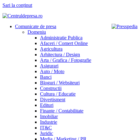
Sari la conținut
Comunicate de presa
Domeniu
Administratie Publica
Afaceri / Comert Online
Agricultura
Arhitectura / Design
Arta / Grafica / Fotografie
Asigurari
Auto / Moto
Banci
Bloguri / Websiteuri
Constructii
Cultura / Educatie
Divertisment
Edituri
Finante / Contabilitate
Imobiliar
Industrie
IT&C
Juridic
Media / Marketing / PR