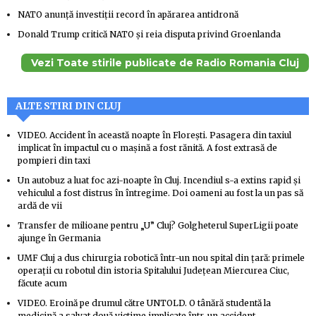
NATO anunță investiții record în apărarea antidronă
Donald Trump critică NATO și reia disputa privind Groenlanda
Vezi Toate stirile publicate de Radio Romania Cluj
ALTE STIRI DIN CLUJ
VIDEO. Accident în această noapte în Florești. Pasagera din taxiul
implicat în impactul cu o mașină a fost rănită. A fost extrasă de
pompieri din taxi
Un autobuz a luat foc azi-noapte în Cluj. Incendiul s-a extins rapid și
vehiculul a fost distrus în întregime. Doi oameni au fost la un pas să
ardă de vii
Transfer de milioane pentru „U” Cluj? Golgheterul SuperLigii poate
ajunge în Germania
UMF Cluj a dus chirurgia robotică într-un nou spital din țară: primele
operații cu robotul din istoria Spitalului Județean Miercurea Ciuc,
făcute acum
VIDEO. Eroină pe drumul către UNTOLD. O tânără studentă la
medicină a salvat două victime implicate într-un accident