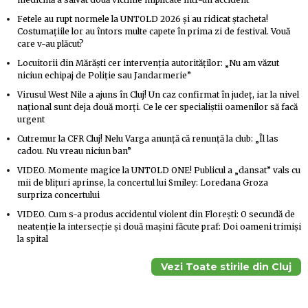
Fetele au rupt normele la UNTOLD 2026 și au ridicat ștacheta!
Costumațiile lor au întors multe capete în prima zi de festival. Vouă
care v-au plăcut?
Locuitorii din Mărăști cer intervenția autorităților: „Nu am văzut
niciun echipaj de Poliție sau Jandarmerie”
Virusul West Nile a ajuns în Cluj! Un caz confirmat în județ, iar la nivel
național sunt deja două morți. Ce le cer specialiștii oamenilor să facă
urgent
Cutremur la CFR Cluj! Nelu Varga anunță că renunță la club: „Îl las
cadou. Nu vreau niciun ban”
VIDEO. Momente magice la UNTOLD ONE! Publicul a „dansat” vals cu
mii de blițuri aprinse, la concertul lui Smiley: Loredana Groza
surpriza concertului
VIDEO. Cum s-a produs accidentul violent din Florești: O secundă de
neatenție la intersecție și două mașini făcute praf: Doi oameni trimiși
la spital
Vezi Toate stirile din Cluj