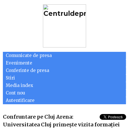
Comunicate de presa
Evenimente
Conferinte de presa
Stiri
Media index
Cont nou
Autentificare
Confruntare pe Cluj Arena:
Universitatea Cluj primește vizita formației