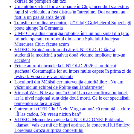
extrasă de pompieri din taxi
Un autobuz a luat foc azi-noapte în Cluj. Incendiul s-a extins
rapid și vehiculul a fost distrus în întregime. Doi oameni au
fost la un pas să ardă de vii
Transfer de milioane pentru „U” Cluj? Golgheterul SuperLigii
poate ajunge în Germania
UMF Cluj a dus chirurgia robotică într-un nou spital din țară:
primele operații cu robotul din istoria Spitalului Județean
Miercurea Ciuc, făcute acum
VIDEO. Eroină pe drumul către UNTOLD. O tânără
studentă la medicină a salvat două victime implicate într-un
accident
Fetele au rupt normele la UNTOLD 2026 și au ridicat
ștacheta! Costumațiile lor au întors multe capete în prima zi de
festival. Vouă care v-au plăcut?
Locuitorii din Mărăști cer intervenția autorităților: „Nu am
văzut niciun echipaj de Poliție sau Jandarmerie”
Virusul West Nile a ajuns în Cluj! Un caz confirmat în județ,
iar la nivel național sunt deja două morți. Ce le cer specialiștii
oamenilor să facă urgent
Cutremur la CFR Cluj! Nelu Varga anunță că renunță la club:
„Îl las cadou. Nu vreau niciun ban”
VIDEO. Momente magice la UNTOLD ONE! Publicul a
„dansat” vals cu mii de blițuri aprinse, la concertul lui Smiley:
Loredana Groza surpriza concertului