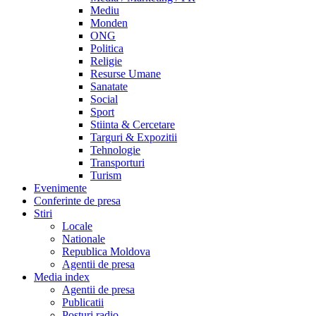
Mediu
Monden
ONG
Politica
Religie
Resurse Umane
Sanatate
Social
Sport
Stiinta & Cercetare
Targuri & Expozitii
Tehnologie
Transporturi
Turism
Evenimente
Conferinte de presa
Stiri
Locale
Nationale
Republica Moldova
Agentii de presa
Media index
Agentii de presa
Publicatii
Posturi radio