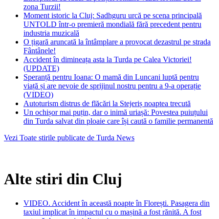
zona Turzii!
Moment istoric la Cluj: Sadhguru urcă pe scena principală
UNTOLD într-o premieră mondială fără precedent pentru
industria muzicală
O țigară aruncată la întâmplare a provocat dezastrul pe strada
Fântânele!
Accident în dimineața asta la Turda pe Calea Victoriei!
(UPDATE)
Speranță pentru Ioana: O mamă din Luncani luptă pentru
viață și are nevoie de sprijinul nostru pentru a 9-a operație
(VIDEO)
Autoturism distrus de flăcări la Stejeriș noaptea trecută
Un ochișor mai puțin, dar o inimă uriașă: Povestea puiuțului
din Turda salvat din ploaie care își caută o familie permanentă
Vezi Toate stirile publicate de Turda News
Alte stiri din Cluj
VIDEO. Accident în această noapte în Florești. Pasagera din
taxiul implicat în impactul cu o mașină a fost rănită. A fost