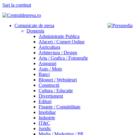
Sari la conținut
Comunicate de presa
Domeniu
Administratie Publica
Afaceri / Comert Online
Agricultura
Arhitectura / Design
Arta / Grafica / Fotografie
Asigurari
Auto / Moto
Banci
Bloguri / Websiteuri
Constructii
Cultura / Educatie
Divertisment
Edituri
Finante / Contabilitate
Imobiliar
Industrie
IT&C
Juridic
Media / Marketing / PR