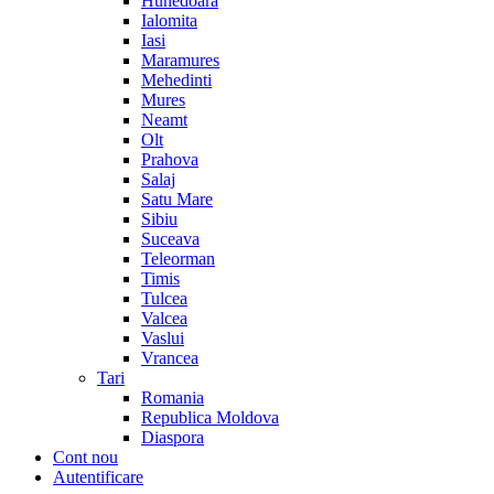
Hunedoara
Ialomita
Iasi
Maramures
Mehedinti
Mures
Neamt
Olt
Prahova
Salaj
Satu Mare
Sibiu
Suceava
Teleorman
Timis
Tulcea
Valcea
Vaslui
Vrancea
Tari
Romania
Republica Moldova
Diaspora
Cont nou
Autentificare