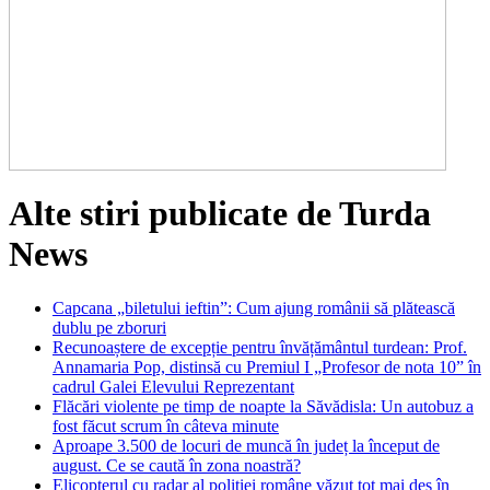
Alte stiri publicate de Turda
News
Capcana „biletului ieftin”: Cum ajung românii să plătească
dublu pe zboruri
Recunoaștere de excepție pentru învățământul turdean: Prof.
Annamaria Pop, distinsă cu Premiul I „Profesor de nota 10” în
cadrul Galei Elevului Reprezentant
Flăcări violente pe timp de noapte la Săvădisla: Un autobuz a
fost făcut scrum în câteva minute
Aproape 3.500 de locuri de muncă în județ la început de
august. Ce se caută în zona noastră?
Elicopterul cu radar al poliției române văzut tot mai des în