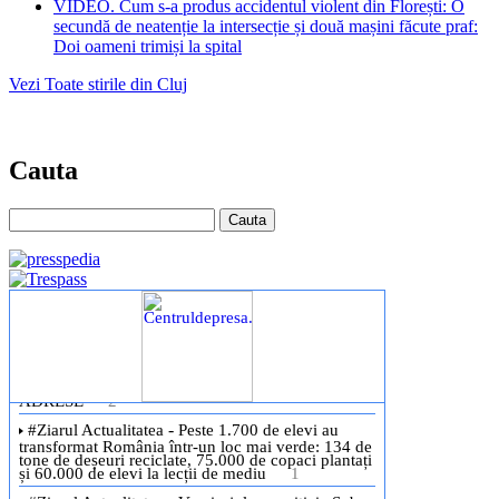
VIDEO. Cum s-a produs accidentul violent din Florești: O
secundă de neatenție la intersecție și două mașini făcute praf:
Doi oameni trimiși la spital
Vezi Toate stirile din Cluj
Cauta