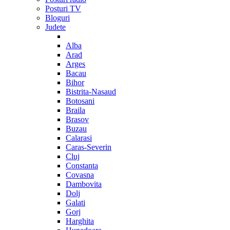
Posturi TV
Bloguri
Judete
Alba
Arad
Arges
Bacau
Bihor
Bistrita-Nasaud
Botosani
Braila
Brasov
Buzau
Calarasi
Caras-Severin
Cluj
Constanta
Covasna
Dambovita
Dolj
Galati
Gorj
Harghita