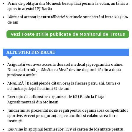
Prins de polițiștii din Moinești beat și fără permis la volan, un tânăr a
ajuns în arestul IPJ Bacău
Băcăuani arestați pentru tâlhărie! Victimele sunt bătrâni între 70 și 94
de ani
Vezi Toate stirile publicate de Monitorul de Trotus
ALTE STIRI DIN BACAU
Asigurații vor avea acces la dosarul medical și programări online.
Noua platformă „e-Sănătatea Mea” devine disponibilă din a doua
jumătate a anului
ANALIZĂ | Bacăul pierde cât un oraș la fiecare patru ani. Cum s-a
schimbat județul în ultimii 35 de ani
Exercițiu de adăpostire organizat de ISU Bacău la Piața
Agroalimentară din Moinești
Jandarmii au prezentat noile reguli pentru organizarea competițiilor
sportive. Accent pe siguranța spectatorilor și colaborarea între
instituții
RAR vine în sprijinul fermierilor: ITP și cartea de identitate pentru