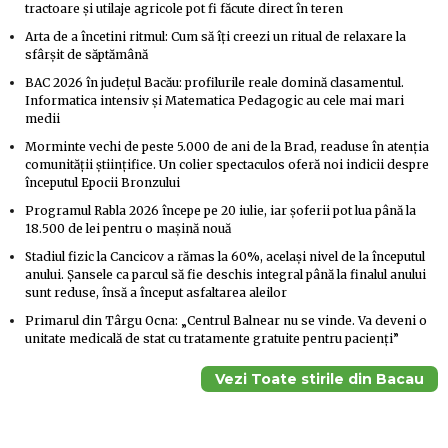
tractoare și utilaje agricole pot fi făcute direct în teren
Arta de a încetini ritmul: Cum să îți creezi un ritual de relaxare la
sfârșit de săptămână
BAC 2026 în județul Bacău: profilurile reale domină clasamentul.
Informatica intensiv și Matematica Pedagogic au cele mai mari
medii
Morminte vechi de peste 5.000 de ani de la Brad, readuse în atenția
comunității științifice. Un colier spectaculos oferă noi indicii despre
începutul Epocii Bronzului
Programul Rabla 2026 începe pe 20 iulie, iar șoferii pot lua până la
18.500 de lei pentru o mașină nouă
Stadiul fizic la Cancicov a rămas la 60%, același nivel de la începutul
anului. Șansele ca parcul să fie deschis integral până la finalul anului
sunt reduse, însă a început asfaltarea aleilor
Primarul din Târgu Ocna: „Centrul Balnear nu se vinde. Va deveni o
unitate medicală de stat cu tratamente gratuite pentru pacienți”
Vezi Toate stirile din Bacau