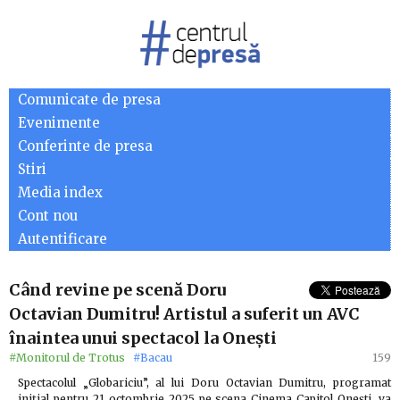
Comunicate de presa
Evenimente
Conferinte de presa
Stiri
Media index
Cont nou
Autentificare
Când revine pe scenă Doru
Octavian Dumitru! Artistul a suferit un AVC
înaintea unui spectacol la Onești
#Monitorul de Trotus
#Bacau
159
Spectacolul „Globariciu”, al lui Doru Octavian Dumitru, programat
inițial pentru 21 octombrie 2025 pe scena Cinema Capitol Onești, va