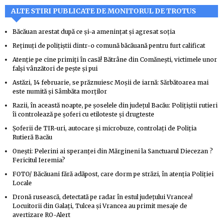
ALTE STIRI PUBLICATE DE MONITORUL DE TROTUS
Băcăuan arestat după ce și-a amenințat și agresat soția
Reținuți de polițiștii dintr-o comună băcăuană pentru furt calificat
Atenție pe cine primiți în casă! Bătrâne din Comănești, victimele unor
falși vânzători de pește și pui
Astăzi, 14 februarie, se prăznuiesc Moșii de iarnă: Sărbătoarea mai
este numită și Sâmbăta morților
Razii, în această noapte, pe șoselele din județul Bacău: Polițiștii rutieri
îi controlează pe șoferi cu etiloteste și drugteste
Șoferii de TIR-uri, autocare și microbuze, controlați de Poliția
Rutieră Bacău
Oneşti: Pelerini ai speranţei din Mărgineni la Sanctuarul Diecezan ?
Fericitul Ieremia?
FOTO/ Băcăuani fără adăpost, care dorm pe străzi, în atenția Poliției
Locale
Dronă rusească, detectată pe radar în estul județului Vrancea!
Locuitorii din Galați, Tulcea și Vrancea au primit mesaje de
avertizare RO-Alert