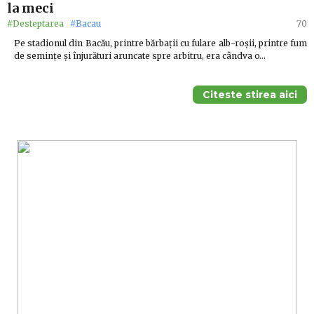
la meci
#Desteptarea
#Bacau
70
Pe stadionul din Bacău, printre bărbații cu fulare alb-roșii, printre fum
de semințe și înjurături aruncate spre arbitru, era cândva o…
Citeste stirea aici