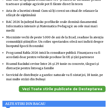
tractoare și utilaje agricole pot fi făcute direct în teren
Arta de a încetini ritmul: Cum să îți creezi un ritual de relaxare la
sfârșit de săptămână
BAC 2026 în județul Bacău: profilurile reale domină clasamentul.
Informatica intensiv și Matematica Pedagogic au cele mai mari
medii
Morminte vechi de peste 5.000 de ani de la Brad, readuse în atenția
comunității științifice. Un colier spectaculos oferă noi indicii despre
începutul Epocii Bronzului
Programul Rabla 2026 intră în consultare publică. Finanțarea va fi
acordată doar pentru vehicule produse în UE și țări partenere
Hramul Bacăului revine între 26 și 29 iunie cu concerte, târguri și
distracție pentru întreaga familie
Serviciul de distribuție a gazelor naturale va fi sistat joi, 18 iunie, pe
mai multe străzi din Buhuși
Vezi Toate stirile publicate de Desteptarea
ALTE STIRI DIN BACAU