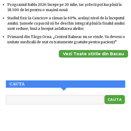
Programul Rabla 2026 începe pe 20 iulie, iar șoferii pot lua până la
18.500 de lei pentru o mașină nouă
Stadiul fizic la Cancicov a rămas la 60%, același nivel de la începutul
anului. Șansele ca parcul să fie deschis integral până la finalul anului
sunt reduse, însă a început asfaltarea aleilor
Primarul din Târgu Ocna: „Centrul Balnear nu se vinde. Va deveni o
unitate medicală de stat cu tratamente gratuite pentru pacienți”
Vezi Toate stirile din Bacau
CAUTA