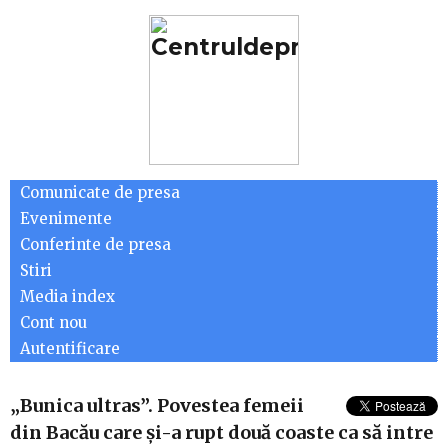
Comunicate de presa
Evenimente
Conferinte de presa
Stiri
Media index
Cont nou
Autentificare
„Bunica ultras”. Povestea femeii
din Bacău care și-a rupt două coaste ca să intre