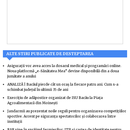
ALTE STIRI PUBLICATE DE DESTEPTAREA
Asigurații vor avea acces la dosarul medical și programări online.
Noua platformă „e-Sănătatea Mea” devine disponibilă din a doua
jumătate a anului
ANALIZĂ | Bacăul pierde cât un oraș la fiecare patru ani. Cum s-a
schimbat județul în ultimii 35 de ani
Exercițiu de adăpostire organizat de ISU Bacău la Piața
Agroalimentară din Moinești
Jandarmii au prezentat noile reguli pentru organizarea competițiilor
sportive. Accent pe siguranța spectatorilor și colaborarea între
instituții
RAR vine în sprijinul fermierilor: ITP și cartea de identitate pentru