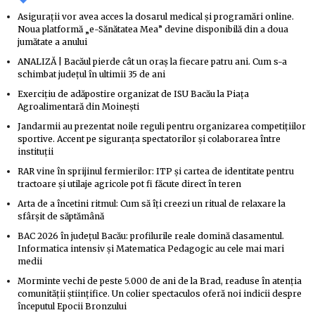
Asigurații vor avea acces la dosarul medical și programări online.
Noua platformă „e-Sănătatea Mea” devine disponibilă din a doua
jumătate a anului
ANALIZĂ | Bacăul pierde cât un oraș la fiecare patru ani. Cum s-a
schimbat județul în ultimii 35 de ani
Exercițiu de adăpostire organizat de ISU Bacău la Piața
Agroalimentară din Moinești
Jandarmii au prezentat noile reguli pentru organizarea competițiilor
sportive. Accent pe siguranța spectatorilor și colaborarea între
instituții
RAR vine în sprijinul fermierilor: ITP și cartea de identitate pentru
tractoare și utilaje agricole pot fi făcute direct în teren
Arta de a încetini ritmul: Cum să îți creezi un ritual de relaxare la
sfârșit de săptămână
BAC 2026 în județul Bacău: profilurile reale domină clasamentul.
Informatica intensiv și Matematica Pedagogic au cele mai mari
medii
Morminte vechi de peste 5.000 de ani de la Brad, readuse în atenția
comunității științifice. Un colier spectaculos oferă noi indicii despre
începutul Epocii Bronzului