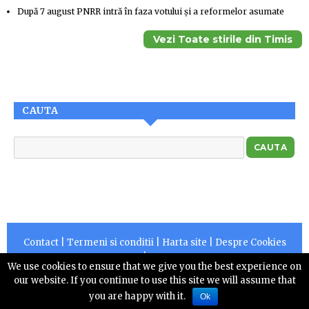
După 7 august PNRR intră în faza votului și a reformelor asumate
Vezi Toate stirile din Timis
CAUTA
Contact
|
Termeni si conditii
|
Harta site
|
Despre Cookies
|
RSS
We use cookies to ensure that we give you the best experience on
Copyright © 2026 |
Centruldepresa.ro este operator de
our website. If you continue to use this site we will assume that
date cu caracter personal numarul 10828
you are happy with it.
Ok