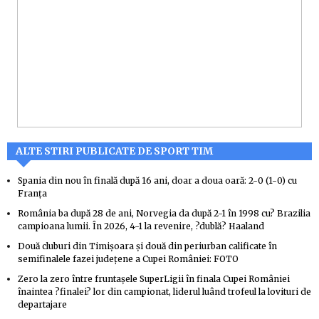
ALTE STIRI PUBLICATE DE SPORT TIM
Spania din nou în finală după 16 ani, doar a doua oară: 2-0 (1-0) cu
Franţa
România ba după 28 de ani, Norvegia da după 2-1 în 1998 cu? Brazilia
campioana lumii. În 2026, 4-1 la revenire, ?dublă? Haaland
Două cluburi din Timişoara şi două din periurban calificate în
semifinalele fazei judeţene a Cupei României: FOTO
Zero la zero între fruntaşele SuperLigii în finala Cupei României
înaintea ?finalei? lor din campionat, liderul luând trofeul la lovituri de
departajare