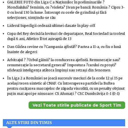
GALERIE FOTO din Liga C a Naţiunilor în preliminariile ?
Mondialului? feminin, cu ?violeta? Jivan pe bancă: România ? Cipru 3-
0 cu locul 130 în lume. Întrerupt cu orele de grindină şi fără
selecţioner, simţindu-se rău
Liderul Superligii cedează ultimei clasate în play-off
Copa del Rey decisă la lovituri de departajare, Real Sociedad ia trofeul
după 6 ani, Atletico îl tot aşteaptă de 13
Dan Gârlea revine cu ?Campania ajfistă!? Partea a II-a, cu fix o lună
înainte de alegeri
Arbitrajul ? ?Orbul găinii? la conducerea ajefistă. Remuneraţie sau?
renumeraţie la secretarul general? Impostura ?carului cu proşti?
sfidează inteligenţa atâtora împinşi sau retraşi din fenomen
În Liga 2 a României se joacă succesiv meciuri de la orele 12 şi 15 pe
acelaşi teren sintetic al CNAF. Cu întreruperea partidei la Buftea
pentru curăţarea marcajelor de zăpada viscolită, cu un penalty obţinut
puţin mai apoi pe ninsoare: CS Afumaţi ? CSC Dumbrăviţa 0-1 (0-1)
Vezi Toate stirile publicate de Sport Tim
ALTE STIRI DIN TIMIS