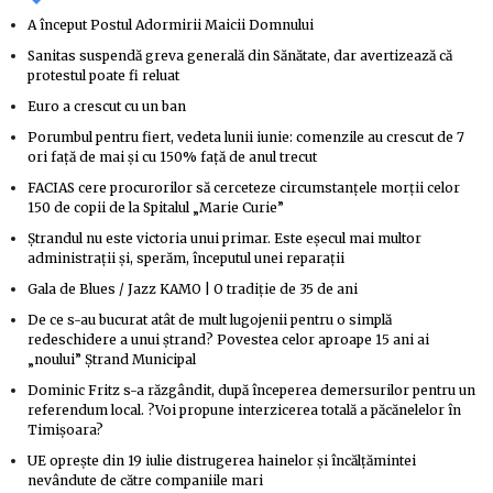
A început Postul Adormirii Maicii Domnului
Sanitas suspendă greva generală din Sănătate, dar avertizează că
protestul poate fi reluat
Euro a crescut cu un ban
Porumbul pentru fiert, vedeta lunii iunie: comenzile au crescut de 7
ori față de mai și cu 150% față de anul trecut
FACIAS cere procurorilor să cerceteze circumstanțele morții celor
150 de copii de la Spitalul „Marie Curie”
Ștrandul nu este victoria unui primar. Este eșecul mai multor
administrații și, sperăm, începutul unei reparații
Gala de Blues / Jazz KAMO | O tradiție de 35 de ani
De ce s-au bucurat atât de mult lugojenii pentru o simplă
redeschidere a unui ștrand? Povestea celor aproape 15 ani ai
„noului” Ștrand Municipal
Dominic Fritz s-a răzgândit, după începerea demersurilor pentru un
referendum local. ?Voi propune interzicerea totală a păcănelelor în
Timișoara?
UE oprește din 19 iulie distrugerea hainelor și încălțămintei
nevândute de către companiile mari