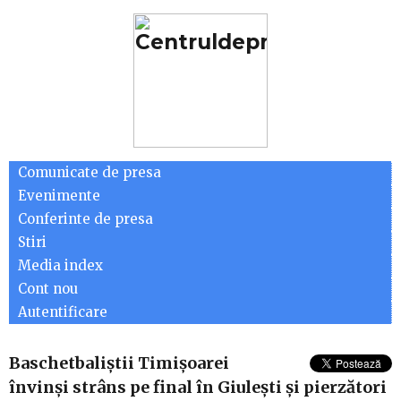
Comunicate de presa
Evenimente
Conferinte de presa
Stiri
Media index
Cont nou
Autentificare
Baschetbaliştii Timişoarei
învinşi strâns pe final în Giuleşti şi pierzători