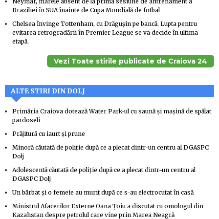
Neymar, marele absent de la prima sesiune de antrenament a
Braziliei în SUA înainte de Cupa Mondială de fotbal
Chelsea învinge Tottenham, cu Drăgușin pe bancă. Lupta pentru
evitarea retrogradării în Premier League se va decide în ultima
etapă.
Vezi Toate stirile publicate de Craiova 24
ALTE STIRI DIN DOLJ
Primăria Craiova dotează Water Park-ul cu saună și mașină de spălat
pardoseli
Prăjitură cu iaurt și prune
Minoră căutată de poliție după ce a plecat dintr-un centru al DGASPC
Dolj
Adolescentă căutată de poliție după ce a plecat dintr-un centru al
DGASPC Dolj
Un bărbat și o femeie au murit după ce s-au electrocutat în casă
Ministrul Afacerilor Externe Oana Țoiu a discutat cu omologul din
Kazahstan despre petrolul care vine prin Marea Neagră