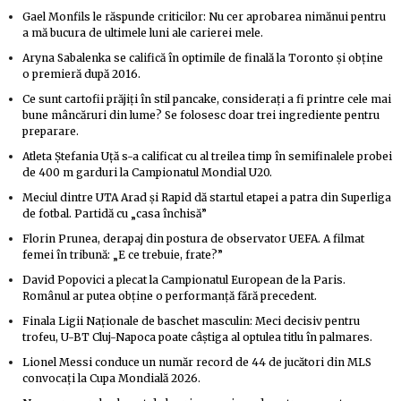
Gael Monfils le răspunde criticilor: Nu cer aprobarea nimănui pentru
a mă bucura de ultimele luni ale carierei mele.
Aryna Sabalenka se califică în optimile de finală la Toronto și obține
o premieră după 2016.
Ce sunt cartofii prăjiți în stil pancake, considerați a fi printre cele mai
bune mâncăruri din lume? Se folosesc doar trei ingrediente pentru
preparare.
Atleta Ștefania Uță s-a calificat cu al treilea timp în semifinalele probei
de 400 m garduri la Campionatul Mondial U20.
Meciul dintre UTA Arad și Rapid dă startul etapei a patra din Superliga
de fotbal. Partidă cu „casa închisă”
Florin Prunea, derapaj din postura de observator UEFA. A filmat
femei în tribună: „E ce trebuie, frate?”
David Popovici a plecat la Campionatul European de la Paris.
Românul ar putea obține o performanță fără precedent.
Finala Ligii Naționale de baschet masculin: Meci decisiv pentru
trofeu, U-BT Cluj-Napoca poate câștiga al optulea titlu în palmares.
Lionel Messi conduce un număr record de 44 de jucători din MLS
convocați la Cupa Mondială 2026.