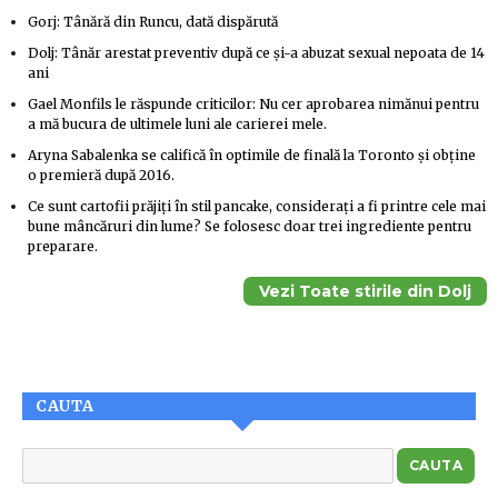
Gorj: Tânără din Runcu, dată dispărută
Dolj: Tânăr arestat preventiv după ce și-a abuzat sexual nepoata de 14
ani
Gael Monfils le răspunde criticilor: Nu cer aprobarea nimănui pentru
a mă bucura de ultimele luni ale carierei mele.
Aryna Sabalenka se califică în optimile de finală la Toronto și obține
o premieră după 2016.
Ce sunt cartofii prăjiți în stil pancake, considerați a fi printre cele mai
bune mâncăruri din lume? Se folosesc doar trei ingrediente pentru
preparare.
Vezi Toate stirile din Dolj
CAUTA