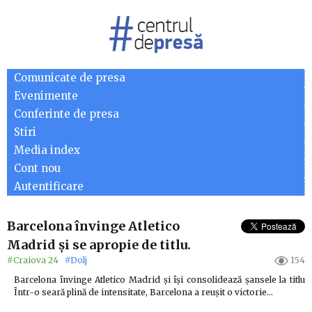
Comunicate de presa
Evenimente
Conferinte de presa
Stiri
Media index
Cont nou
Autentificare
Barcelona învinge Atletico
Madrid și se apropie de titlu.
#Craiova 24
#Dolj
154
Barcelona învinge Atletico Madrid și își consolidează șansele la titlu
Într-o seară plină de intensitate, Barcelona a reușit o victorie…