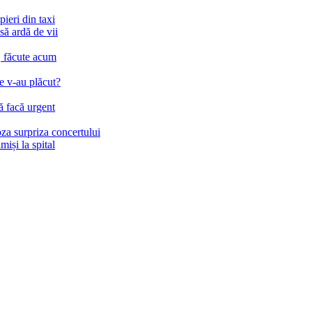
ieri din taxi
să ardă de vii
c, făcute acum
e v-au plăcut?
să facă urgent
a surpriza concertului
iși la spital