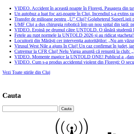
VIDEO. Accident în această noapte în Florești. Pasagera din taxi
Un autobuz a luat foc azi-noapte în Cluj. Incendiul s-a extins rap
Transfer de milioane pentru „U” Cluj? Golgheterul SuperLigii 
UMF Cluj a dus chirurgia robotică într-un nou spital din țară: p
VIDEO. Eroină pe drumul către UNTOLD. O tânără studentă la m
Fetele au rupt normele la UNTOLD 2026 și au ridicat ștacheta! C
Locuitorii din Mărăști cer intervenția autorităților: „Nu am văzu
Virusul West Nile a ajuns în Cluj! Un caz confirmat în județ, iar 
Cutremur la CFR Cluj! Nelu Varga anunță că renunță la club: „
VIDEO. Momente magice la UNTOLD ONE! Publicul a „dansat” val
VIDEO. Cum s-a produs accidentul violent din Florești: O secundă
Vezi Toate stirile din Cluj
Cauta