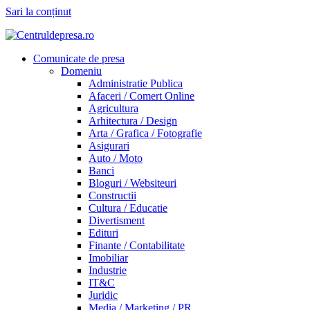
Sari la conținut
Comunicate de presa
Domeniu
Administratie Publica
Afaceri / Comert Online
Agricultura
Arhitectura / Design
Arta / Grafica / Fotografie
Asigurari
Auto / Moto
Banci
Bloguri / Websiteuri
Constructii
Cultura / Educatie
Divertisment
Edituri
Finante / Contabilitate
Imobiliar
Industrie
IT&C
Juridic
Media / Marketing / PR