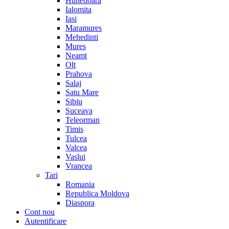
Hunedoara
Ialomita
Iasi
Maramures
Mehedinti
Mures
Neamt
Olt
Prahova
Salaj
Satu Mare
Sibiu
Suceava
Teleorman
Timis
Tulcea
Valcea
Vaslui
Vrancea
Tari
Romania
Republica Moldova
Diaspora
Cont nou
Autentificare