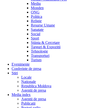
Mediu
Monden
ONG
Politica
Religie
Resurse Umane
Sanatate
Social
Sport
Stiinta & Cercetare
Targuri & Expozitii
Tehnologie
Transporturi
Turism
Evenimente
Conferinte de presa
Stiri
Locale
Nationale
Republica Moldova
Agentii de presa
Media index
Agentii de presa
Publicatii
Posturi radio