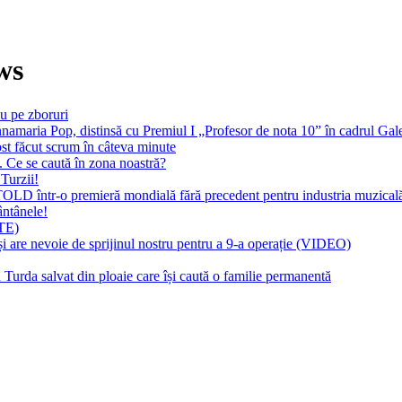
ws
u pe zboruri
namaria Pop, distinsă cu Premiul I „Profesor de nota 10” în cadrul Gal
ost făcut scrum în câteva minute
. Ce se caută în zona noastră?
 Turzii!
OLD într-o premieră mondială fără precedent pentru industria muzical
ântânele!
ATE)
i are nevoie de sprijinul nostru pentru a 9-a operație (VIDEO)
 Turda salvat din ploaie care își caută o familie permanentă