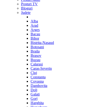
Posturi TV
Bloguri
Judete
Alba
Arad
Arges
Bacau
Bihor
Bistrita-Nasaud
Botosani
Braila
Brasov
Buzau
Calarasi
Caras-Severin
Cluj
Constanta
Covasna
Dambovita
Dolj
Galati
Gorj
Harghita