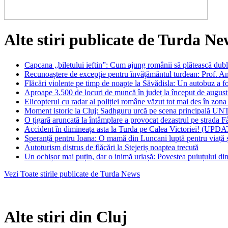
Alte stiri publicate de Turda Ne
Capcana „biletului ieftin”: Cum ajung românii să plătească dubl
Recunoaștere de excepție pentru învățământul turdean: Prof. An
Flăcări violente pe timp de noapte la Săvădisla: Un autobuz a f
Aproape 3.500 de locuri de muncă în județ la început de august
Elicopterul cu radar al poliției române văzut tot mai des în zona
Moment istoric la Cluj: Sadhguru urcă pe scena principală UNT
O țigară aruncată la întâmplare a provocat dezastrul pe strada F
Accident în dimineața asta la Turda pe Calea Victoriei! (UPD
Speranță pentru Ioana: O mamă din Luncani luptă pentru viață ș
Autoturism distrus de flăcări la Stejeriș noaptea trecută
Un ochișor mai puțin, dar o inimă uriașă: Povestea puiuțului din
Vezi Toate stirile publicate de Turda News
Alte stiri din Cluj