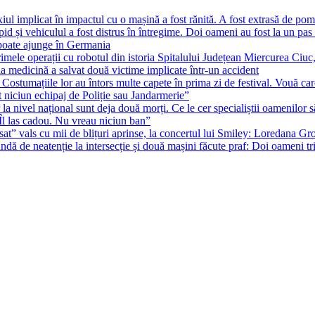
ul implicat în impactul cu o mașină a fost rănită. A fost extrasă de pomp
id și vehiculul a fost distrus în întregime. Doi oameni au fost la un pas 
poate ajunge în Germania
rimele operații cu robotul din istoria Spitalului Județean Miercurea Ciu
edicină a salvat două victime implicate într-un accident
ostumațiile lor au întors multe capete în prima zi de festival. Vouă car
t niciun echipaj de Poliție sau Jandarmerie”
la nivel național sunt deja două morți. Ce le cer specialiștii oamenilor 
Îl las cadou. Nu vreau niciun ban”
s cu mii de blițuri aprinse, la concertul lui Smiley: Loredana Groz
 de neatenție la intersecție și două mașini făcute praf: Doi oameni trim