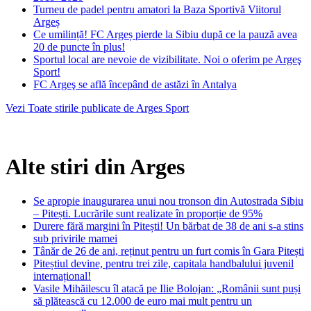
Turneu de padel pentru amatori la Baza Sportivă Viitorul
Argeș
Ce umilință! FC Argeș pierde la Sibiu după ce la pauză avea
20 de puncte în plus!
Sportul local are nevoie de vizibilitate. Noi o oferim pe Argeş
Sport!
FC Argeş se află începând de astăzi în Antalya
Vezi Toate stirile publicate de Arges Sport
Alte stiri din Arges
Se apropie inaugurarea unui nou tronson din Autostrada Sibiu
– Pitești. Lucrările sunt realizate în proporție de 95%
Durere fără margini în Pitești! Un bărbat de 38 de ani s-a stins
sub privirile mamei
Tânăr de 26 de ani, reținut pentru un furt comis în Gara Pitești
Piteștiul devine, pentru trei zile, capitala handbalului juvenil
internațional!
Vasile Mihăilescu îl atacă pe Ilie Bolojan: „Românii sunt puși
să plătească cu 12.000 de euro mai mult pentru un