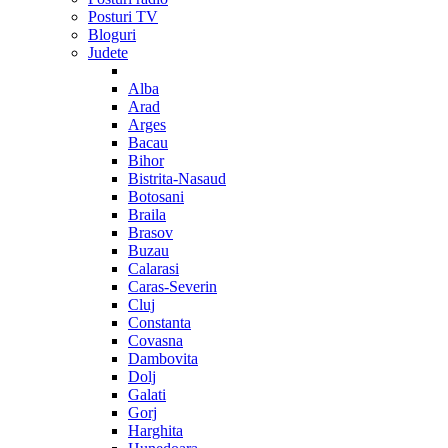
Posturi TV
Bloguri
Judete
Alba
Arad
Arges
Bacau
Bihor
Bistrita-Nasaud
Botosani
Braila
Brasov
Buzau
Calarasi
Caras-Severin
Cluj
Constanta
Covasna
Dambovita
Dolj
Galati
Gorj
Harghita