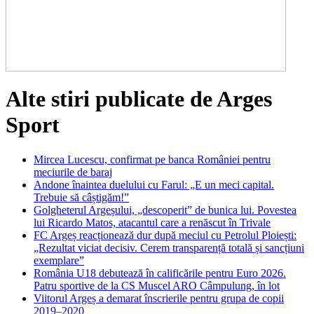
Alte stiri publicate de Arges
Sport
Mircea Lucescu, confirmat pe banca României pentru
meciurile de baraj
Andone înaintea duelului cu Farul: „E un meci capital.
Trebuie să câștigăm!”
Golgheterul Argeșului, „descoperit” de bunica lui. Povestea
lui Ricardo Matos, atacantul care a renăscut în Trivale
FC Argeș reacționează dur după meciul cu Petrolul Ploiești:
„Rezultat viciat decisiv. Cerem transparență totală și sancțiuni
exemplare”
România U18 debutează în calificările pentru Euro 2026.
Patru sportive de la CS Muscel ARO Câmpulung, în lot
Viitorul Argeș a demarat înscrierile pentru grupa de copii
2019–2020