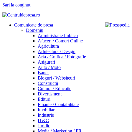
Sari la conținut
Comunicate de presa
Domeniu
Administratie Publica
Afaceri / Comert Online
Agricultura
Arhitectura / Design
Arta / Grafica / Fotografie
Asigurari
Auto / Moto
Banci
Bloguri / Websiteuri
Constructii
Cultura / Educatie
Divertisment
Edituri
Finante / Contabilitate
Imobiliar
Industrie
IT&C
Juridic
Media / Marketing / PR