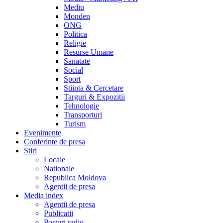
Mediu
Monden
ONG
Politica
Religie
Resurse Umane
Sanatate
Social
Sport
Stiinta & Cercetare
Targuri & Expozitii
Tehnologie
Transporturi
Turism
Evenimente
Conferinte de presa
Stiri
Locale
Nationale
Republica Moldova
Agentii de presa
Media index
Agentii de presa
Publicatii
Posturi radio