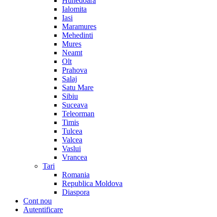
Hunedoara
Ialomita
Iasi
Maramures
Mehedinti
Mures
Neamt
Olt
Prahova
Salaj
Satu Mare
Sibiu
Suceava
Teleorman
Timis
Tulcea
Valcea
Vaslui
Vrancea
Tari
Romania
Republica Moldova
Diaspora
Cont nou
Autentificare