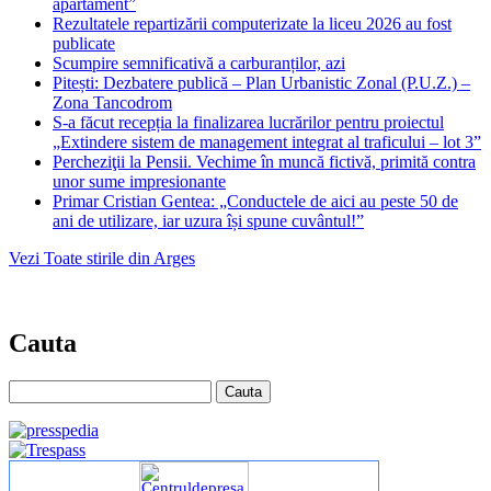
apartament”
Rezultatele repartizării computerizate la liceu 2026 au fost
publicate
Scumpire semnificativă a carburanților, azi
Pitești: Dezbatere publică – Plan Urbanistic Zonal (P.U.Z.) –
Zona Tancodrom
S-a făcut recepția la finalizarea lucrărilor pentru proiectul
„Extindere sistem de management integrat al traficului – lot 3”
Percheziţii la Pensii. Vechime în muncă fictivă, primită contra
unor sume impresionante
Primar Cristian Gentea: „Conductele de aici au peste 50 de
ani de utilizare, iar uzura își spune cuvântul!”
Vezi Toate stirile din Arges
Cauta