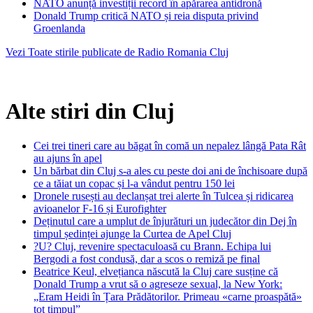
NATO anunță investiții record în apărarea antidronă
Donald Trump critică NATO și reia disputa privind
Groenlanda
Vezi Toate stirile publicate de Radio Romania Cluj
Alte stiri din Cluj
Cei trei tineri care au băgat în comă un nepalez lângă Pata Rât
au ajuns în apel
Un bărbat din Cluj s-a ales cu peste doi ani de închisoare după
ce a tăiat un copac și l-a vândut pentru 150 lei
Dronele rusești au declanșat trei alerte în Tulcea și ridicarea
avioanelor F-16 și Eurofighter
Deținutul care a umplut de înjurături un judecător din Dej în
timpul ședinței ajunge la Curtea de Apel Cluj
?U? Cluj, revenire spectaculoasă cu Brann. Echipa lui
Bergodi a fost condusă, dar a scos o remiză pe final
Beatrice Keul, elvețianca născută la Cluj care susține că
Donald Trump a vrut să o agreseze sexual, la New York:
„Eram Heidi în Țara Prădătorilor. Primeau «carne proaspătă»
tot timpul”