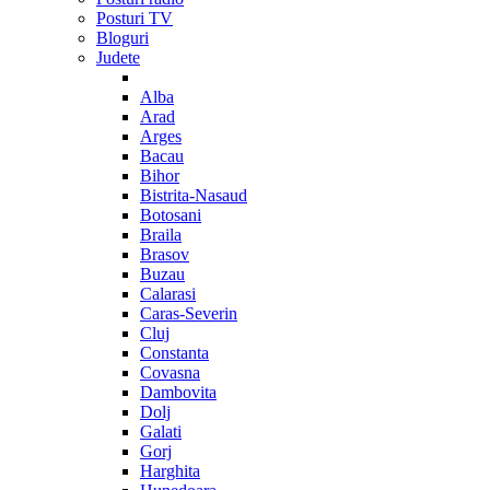
Posturi TV
Bloguri
Judete
Alba
Arad
Arges
Bacau
Bihor
Bistrita-Nasaud
Botosani
Braila
Brasov
Buzau
Calarasi
Caras-Severin
Cluj
Constanta
Covasna
Dambovita
Dolj
Galati
Gorj
Harghita