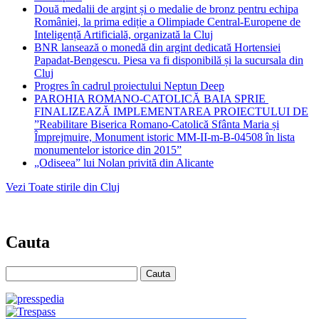
Două medalii de argint și o medalie de bronz pentru echipa
României, la prima ediție a Olimpiade Central-Europene de
Inteligență Artificială, organizată la Cluj
BNR lansează o monedă din argint dedicată Hortensiei
Papadat-Bengescu. Piesa va fi disponibilă și la sucursala din
Cluj
Progres în cadrul proiectului Neptun Deep
PAROHIA ROMANO-CATOLICĂ BAIA SPRIE
FINALIZEAZĂ IMPLEMENTAREA PROIECTULUI DE
”Reabilitare Biserica Romano-Catolică Sfânta Maria și
Împrejmuire, Monument istoric MM-II-m-B-04508 în lista
monumentelor istorice din 2015”
„Odiseea” lui Nolan privită din Alicante
Vezi Toate stirile din Cluj
Cauta