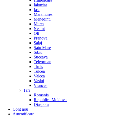
Hunedoara
Ialomita
Iasi
Maramures
Mehedinti
Mures
Neamt
Olt
Prahova
Salaj
Satu Mare
Sibiu
Suceava
Teleorman
Timis
Tulcea
Valcea
Vaslui
Vrancea
Tari
Romania
Republica Moldova
Diaspora
Cont nou
Autentificare