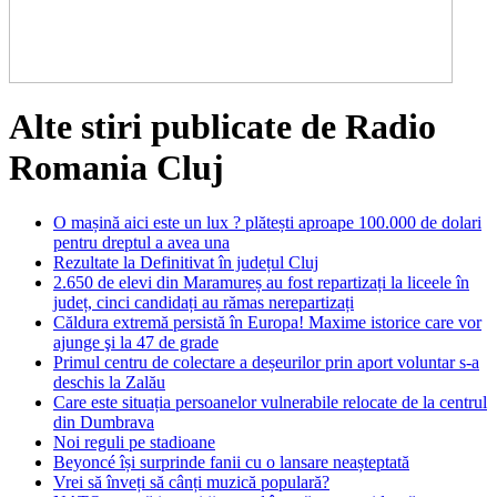
Alte stiri publicate de Radio
Romania Cluj
O mașină aici este un lux ? plătești aproape 100.000 de dolari
pentru dreptul a avea una
Rezultate la Definitivat în județul Cluj
2.650 de elevi din Maramureș au fost repartizați la liceele în
județ, cinci candidați au rămas nerepartizați
Căldura extremă persistă în Europa! Maxime istorice care vor
ajunge şi la 47 de grade
Primul centru de colectare a deșeurilor prin aport voluntar s-a
deschis la Zalău
Care este situația persoanelor vulnerabile relocate de la centrul
din Dumbrava
Noi reguli pe stadioane
Beyoncé își surprinde fanii cu o lansare neașteptată
Vrei să înveți să cânți muzică populară?