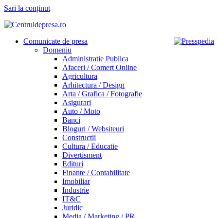
Sari la conținut
Comunicate de presa
Domeniu
Administratie Publica
Afaceri / Comert Online
Agricultura
Arhitectura / Design
Arta / Grafica / Fotografie
Asigurari
Auto / Moto
Banci
Bloguri / Websiteuri
Constructii
Cultura / Educatie
Divertisment
Edituri
Finante / Contabilitate
Imobiliar
Industrie
IT&C
Juridic
Media / Marketing / PR