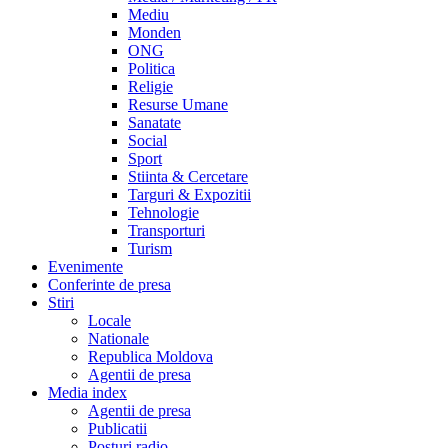
Mediu
Monden
ONG
Politica
Religie
Resurse Umane
Sanatate
Social
Sport
Stiinta & Cercetare
Targuri & Expozitii
Tehnologie
Transporturi
Turism
Evenimente
Conferinte de presa
Stiri
Locale
Nationale
Republica Moldova
Agentii de presa
Media index
Agentii de presa
Publicatii
Posturi radio