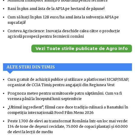
Ministrul finanțelor anunță o nouă taxă pentru fermieri!
Bani în plus anul ăsta de la APIA pe hectarul de pășune!
Cum să luați în plus 128 euro/ha anul ăsta la subvenția APIA pe
suprafață!
Corteva Agriscience: Inovația deschide calea către o producție
agricolă prosperă pentru fermierii români
Vezi Toate stirile publicate de Agro Info
ALTE STIRI DIN TIMIS
Curs gratuit de achiziții publice și utilizare a platformei SICAP/SEAP,
organizat de CCIA Timiș pentru angajații din Regiunea Vest
Prognoza meteo pentru următoarele patru săptămâni. Cum va fi
vremea până la începutul lunii septembrie
„Ultimul ingredient”, filmul care duce tradiția culinară a Banatului în
competiția internațională Food Film Menu 2026
Peste 1.700 de elevi au transformat România într-un loc mai verde:
134 de tone de deșeuri reciclate, 75.000 de copaci plantați și 60.000
de elevi la lecții de mediu