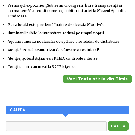
Vernisajul expoziției „Sub semnul curgerii. Între transparență și
permanență” a reunit numeroși iubitori ai artei la Muzeul Apei din
Timișoara
Piața locală este prudentă înainte de decizia Moody?s
Iluminatul public, la intensitate redusă pe timpul nopții
Aquatim anunță noi lucrări de spălare a rețelelor de distribuție
Atenție! Portal neautorizat de vânzare a rovinietei!
Atenție, șoferi! Acțiunea SPEED: controale intense
Cotațiile euro au urcat la 5,277 lei/euro
Vezi Toate stirile din Timis
CAUTA