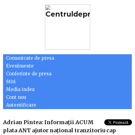
Comunicate de presa
Evenimente
Conferinte de presa
Stiri
Media index
Cont nou
Autentificare
Adrian Pintea: Informații ACUM
plata ANT ajutor național tranzitoriu cap