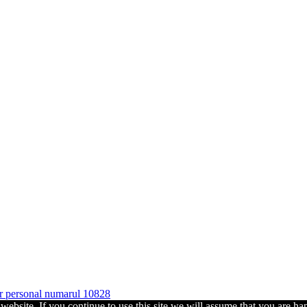
ter personal numarul 10828
ebsite. If you continue to use this site we will assume that you are hap