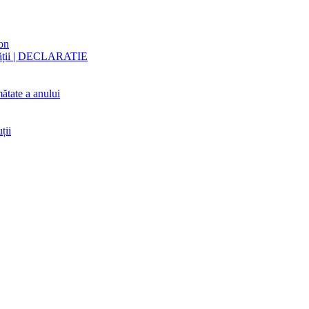
ton
nității | DECLARATIE
ătate a anului
ții