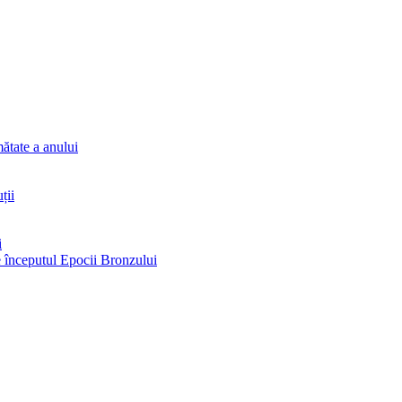
ătate a anului
ții
i
re începutul Epocii Bronzului