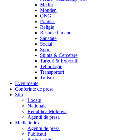
Mediu
Monden
ONG
Politica
Religie
Resurse Umane
Sanatate
Social
Sport
Stiinta & Cercetare
Targuri & Expozitii
Tehnologie
Transporturi
Turism
Evenimente
Conferinte de presa
Stiri
Locale
Nationale
Republica Moldova
Agentii de presa
Media index
Agentii de presa
Publicatii
Posturi radio