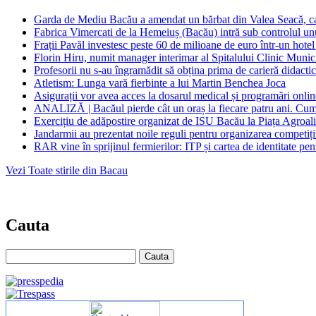
Garda de Mediu Bacău a amendat un bărbat din Valea Seacă, car
Fabrica Vimercati de la Hemeiuș (Bacău) intră sub controlul unu
Frații Pavăl investesc peste 60 de milioane de euro într-un hotel
Florin Hiru, numit manager interimar al Spitalului Clinic Mun
Profesorii nu s-au îngramădit să obțina prima de carieră didacti
Atletism: Lunga vară fierbinte a lui Martin Benchea Joca
Asigurații vor avea acces la dosarul medical și programări onl
ANALIZĂ | Bacăul pierde cât un oraș la fiecare patru ani. Cum s
Exercițiu de adăpostire organizat de ISU Bacău la Piața Agroal
Jandarmii au prezentat noile reguli pentru organizarea competițiil
RAR vine în sprijinul fermierilor: ITP și cartea de identitate pentr
Vezi Toate stirile din Bacau
Cauta