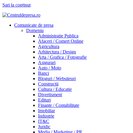
Sari la conținut
Comunicate de presa
Domeniu
Administratie Publica
Afaceri / Comert Online
Agricultura
Arhitectura / Design
Arta / Grafica / Fotografie
Asigurari
Auto / Moto
Banci
Bloguri / Websiteuri
Constructii
Cultura / Educatie
Divertisment
Edituri
Finante / Contabilitate
Imobiliar
Industrie
IT&C
Juridic
Media / Marketing / PR