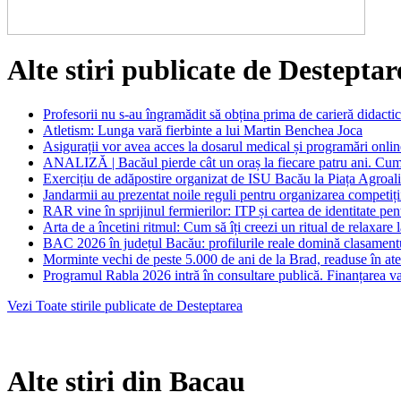
Alte stiri publicate de Desteptar
Profesorii nu s-au îngramădit să obțina prima de carieră didacti
Atletism: Lunga vară fierbinte a lui Martin Benchea Joca
Asigurații vor avea acces la dosarul medical și programări onl
ANALIZĂ | Bacăul pierde cât un oraș la fiecare patru ani. Cum s
Exercițiu de adăpostire organizat de ISU Bacău la Piața Agroal
Jandarmii au prezentat noile reguli pentru organizarea competițiil
RAR vine în sprijinul fermierilor: ITP și cartea de identitate pentr
Arta de a încetini ritmul: Cum să îți creezi un ritual de relaxare 
BAC 2026 în județul Bacău: profilurile reale domină clasamentu
Morminte vechi de peste 5.000 de ani de la Brad, readuse în aten
Programul Rabla 2026 intră în consultare publică. Finanțarea va
Vezi Toate stirile publicate de Desteptarea
Alte stiri din Bacau