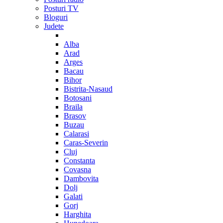
Posturi TV
Bloguri
Judete
Alba
Arad
Arges
Bacau
Bihor
Bistrita-Nasaud
Botosani
Braila
Brasov
Buzau
Calarasi
Caras-Severin
Cluj
Constanta
Covasna
Dambovita
Dolj
Galati
Gorj
Harghita