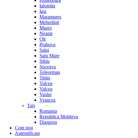
Hunedoara
Ialomita
Iasi
Maramures
Mehedinti
Mures
Neamt
Olt
Prahova
Salaj
Satu Mare
Sibiu
Suceava
Teleorman
Timis
Tulcea
Valcea
Vaslui
Vrancea
Tari
Romania
Republica Moldova
Diaspora
Cont nou
Autentificare