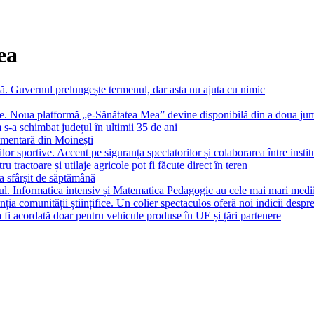
ea
că. Guvernul prelungește termenul, dar asta nu ajuta cu nimic
ine. Noua platformă „e-Sănătatea Mea” devine disponibilă din a doua jum
-a schimbat județul în ultimii 35 de ani
imentară din Moinești
or sportive. Accent pe siguranța spectatorilor și colaborarea între institu
u tractoare și utilaje agricole pot fi făcute direct în teren
la sfârșit de săptămână
l. Informatica intensiv și Matematica Pedagogic au cele mai mari medi
ția comunității științifice. Un colier spectaculos oferă noi indicii desp
 fi acordată doar pentru vehicule produse în UE și țări partenere