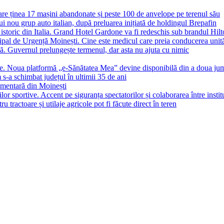
e ținea 17 mașini abandonate și peste 100 de anvelope pe terenul său
i nou grup auto italian, după preluarea inițiată de holdingul Brepafin
 istoric din Italia. Grand Hotel Gardone va fi redeschis sub brandul Hil
icipal de Urgență Moinești. Cine este medicul care preia conducerea u
că. Guvernul prelungește termenul, dar asta nu ajuta cu nimic
ine. Noua platformă „e-Sănătatea Mea” devine disponibilă din a doua jum
-a schimbat județul în ultimii 35 de ani
imentară din Moinești
or sportive. Accent pe siguranța spectatorilor și colaborarea între institu
u tractoare și utilaje agricole pot fi făcute direct în teren