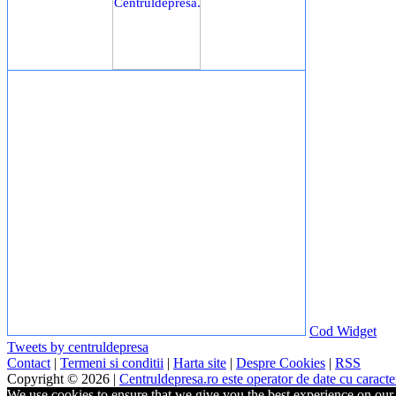
Cod Widget
Tweets by centruldepresa
Contact
|
Termeni si conditii
|
Harta site
|
Despre Cookies
|
RSS
Copyright © 2026 |
Centruldepresa.ro este operator de date cu carac
We use cookies to ensure that we give you the best experience on our w