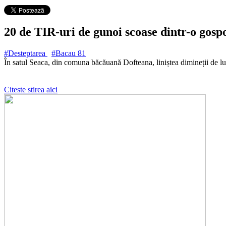
20 de TIR-uri de gunoi scoase dintr-o gospo
#Desteptarea
#Bacau
81
În satul Seaca, din comuna băcăuană Dofteana, liniștea dimineții de lu
Citeste stirea aici