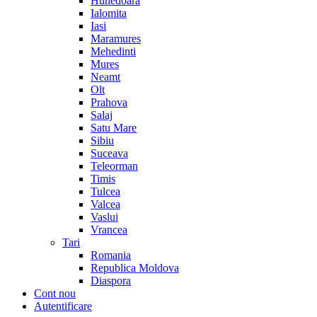
Hunedoara
Ialomita
Iasi
Maramures
Mehedinti
Mures
Neamt
Olt
Prahova
Salaj
Satu Mare
Sibiu
Suceava
Teleorman
Timis
Tulcea
Valcea
Vaslui
Vrancea
Tari
Romania
Republica Moldova
Diaspora
Cont nou
Autentificare