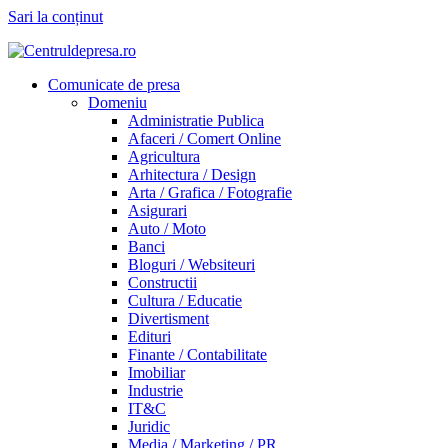
Sari la conținut
Comunicate de presa
Domeniu
Administratie Publica
Afaceri / Comert Online
Agricultura
Arhitectura / Design
Arta / Grafica / Fotografie
Asigurari
Auto / Moto
Banci
Bloguri / Websiteuri
Constructii
Cultura / Educatie
Divertisment
Edituri
Finante / Contabilitate
Imobiliar
Industrie
IT&C
Juridic
Media / Marketing / PR