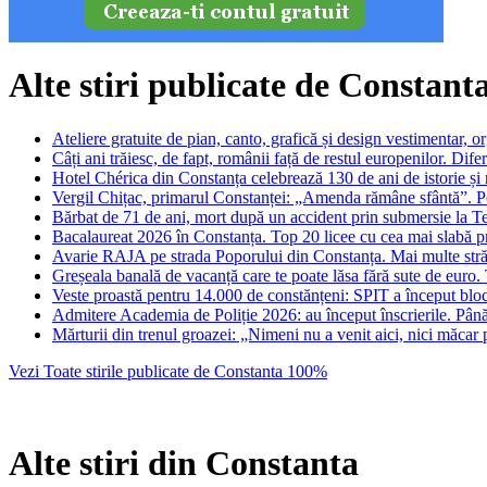
Alte stiri publicate de Constan
Ateliere gratuite de pian, canto, grafică și design vestimentar,
Câți ani trăiesc, de fapt, românii față de restul europenilor. Dif
Hotel Chérica din Constanța celebrează 130 de ani de istorie și
Vergil Chițac, primarul Constanței: „Amenda rămâne sfântă”. Po
Bărbat de 71 de ani, mort după un accident prin submersie la T
Bacalaureat 2026 în Constanța. Top 20 licee cu cea mai slabă 
Avarie RAJA pe strada Poporului din Constanța. Mai multe stră
Greșeala banală de vacanță care te poate lăsa fără sute de euro. Ți
Veste proastă pentru 14.000 de constănțeni: SPIT a început bloca
Admitere Academia de Poliție 2026: au început înscrierile. Până 
Mărturii din trenul groazei: „Nimeni nu a venit aici, nici măcar p
Vezi Toate stirile publicate de Constanta 100%
Alte stiri din Constanta