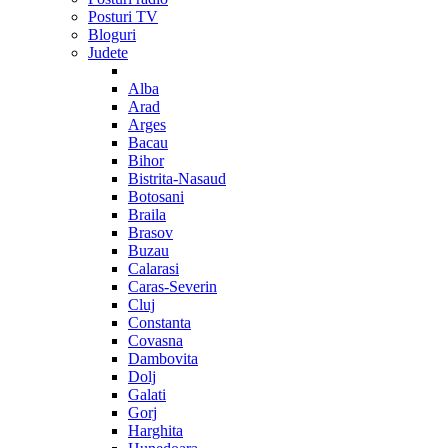
Posturi TV
Bloguri
Judete
Alba
Arad
Arges
Bacau
Bihor
Bistrita-Nasaud
Botosani
Braila
Brasov
Buzau
Calarasi
Caras-Severin
Cluj
Constanta
Covasna
Dambovita
Dolj
Galati
Gorj
Harghita