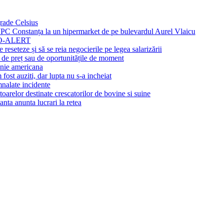
rade Celsius
PC Constanța la un hipermarket de pe bulevardul Aurel Vlaicu
 RO-ALERT
reseteze și să se reia negocierile pe legea salarizării
te de preț sau de oportunitățile de moment
anie americana
st auziti, dar lupta nu s-a incheiat
nalate incidente
oarelor destinate crescatorilor de bovine si suine
ta anunta lucrari la retea