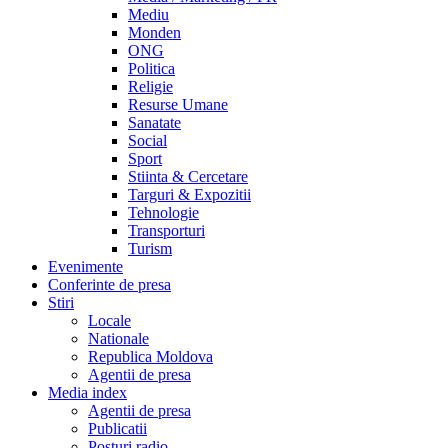
Mediu
Monden
ONG
Politica
Religie
Resurse Umane
Sanatate
Social
Sport
Stiinta & Cercetare
Targuri & Expozitii
Tehnologie
Transporturi
Turism
Evenimente
Conferinte de presa
Stiri
Locale
Nationale
Republica Moldova
Agentii de presa
Media index
Agentii de presa
Publicatii
Posturi radio