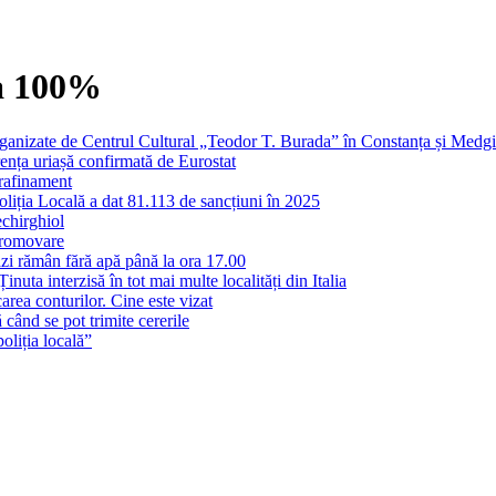
ta 100%
 organizate de Centrul Cultural „Teodor T. Burada” în Constanța și Medg
erența uriașă confirmată de Eurostat
 rafinament
liția Locală a dat 81.113 de sancțiuni în 2025
echirghiol
promovare
zi rămân fără apă până la ora 17.00
nuta interzisă în tot mai multe localități din Italia
rea conturilor. Cine este vizat
când se pot trimite cererile
oliția locală”