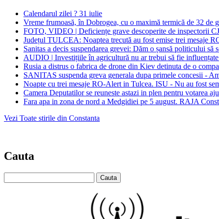
Calendarul zilei ? 31 iulie
Vreme frumoasă, în Dobrogea, cu o maximă termică de 32 de g
FOTO, VIDEO | Deficiențe grave descoperite de inspectorii CJ
Județul TULCEA: Noaptea trecută au fost emise trei mesaje
Sanitas a decis suspendarea grevei: Dăm o șansă politicului să se 
AUDIO | Investițiile în agricultură nu ar trebui să fie influența
Rusia a distrus o fabrica de drone din Kiev detinuta de o comp
SANITAS suspenda greva generala dupa primele concesii - Am fo
Noapte cu trei mesaje RO-Alert in Tulcea. ISU - Nu au fost sem
Camera Deputatilor se reuneste astazi in plen pentru votarea ajut
Fara apa in zona de nord a Medgidiei pe 5 august. RAJA Constan
Vezi Toate stirile din Constanta
Cauta