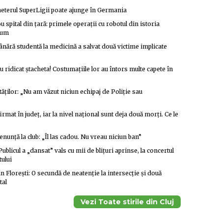
heterul SuperLigii poate ajunge în Germania
 spital din țară: primele operații cu robotul din istoria
acum
nără studentă la medicină a salvat două victime implicate
ridicat ștacheta! Costumațiile lor au întors multe capete în
tăților: „Nu am văzut niciun echipaj de Poliție sau
irmat în județ, iar la nivel național sunt deja două morți. Ce le
nunță la club: „Îl las cadou. Nu vreau niciun ban”
cul a „dansat” vals cu mii de blițuri aprinse, la concertul
ului
 Florești: O secundă de neatenție la intersecție și două
tal
Vezi Toate stirile din Cluj