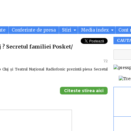
nte
Conferinte de presa
Stiri
Media index
Cont 
CAUT
 ? Secretul familiei Posket/
72
 Cluj și Teatrul Naţional Radiofonic prezintă piesa Secretul
Citeste stirea aici