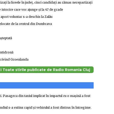
ați la liceele în județ, cinci candidați au rămas nerepartizați
istorice care vor ajunge şi la 47 de grade
 aport voluntar s-a deschis la Zalău
relocate de la centrul din Dumbrava
șteptată
antidronă
 privind Groenlanda
i Toate stirile publicate de Radio Romania Cluj
i. Pasagera din taxiul implicat în impactul cu o mașină a fost
ndiul s-a extins rapid și vehiculul a fost distrus în întregime.