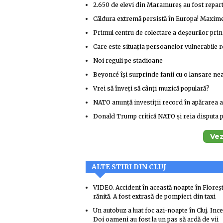
2.650 de elevi din Maramureș au fost repartiz
Căldura extremă persistă în Europa! Maxime 
Primul centru de colectare a deșeurilor prin
Care este situația persoanelor vulnerabile 
Noi reguli pe stadioane
Beyoncé își surprinde fanii cu o lansare nea
Vrei să înveți să cânți muzică populară?
NATO anunță investiții record în apărarea 
Donald Trump critică NATO și reia disputa
Vez
ALTE STIRI DIN CLUJ
VIDEO. Accident în această noapte în Floreșt
rănită. A fost extrasă de pompieri din taxi
Un autobuz a luat foc azi-noapte în Cluj. Ince
Doi oameni au fost la un pas să ardă de vii