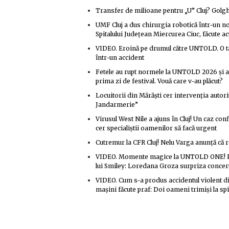
Transfer de milioane pentru „U” Cluj? Golg
UMF Cluj a dus chirurgia robotică într-un nou
Spitalului Județean Miercurea Ciuc, făcute 
VIDEO. Eroină pe drumul către UNTOLD. O tâ
într-un accident
Fetele au rupt normele la UNTOLD 2026 și au 
prima zi de festival. Vouă care v-au plăcut?
Locuitorii din Mărăști cer intervenția autori
Jandarmerie”
Virusul West Nile a ajuns în Cluj! Un caz conf
cer specialiștii oamenilor să facă urgent
Cutremur la CFR Cluj! Nelu Varga anunță că re
VIDEO. Momente magice la UNTOLD ONE! Publi
lui Smiley: Loredana Groza surpriza concert
VIDEO. Cum s-a produs accidentul violent din
mașini făcute praf: Doi oameni trimiși la spi