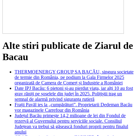
Alte stiri publicate de Ziarul de
Bacau
THERMOENERGY GROUP SA BACĂU, singura societate
de termie din România, pe podium la Gala Firmelor 2025
organizată de Camera de Comerț și Industrie a României
Date IPJ Bacău: 6 pietoni și-au pierdut viața, iar alți 10 au fost
grav răniți pe șoselele din județ în 2025. Polițiștii trag un
semnal de alarmă privind siguranța rutieră
Frații Pavăl ies la „cumpărături”. Proprietarii Dedeman Bacău
vor magazinele Carrefour din România
Județul Bacău primește 14,2 milioane de lei din Fondul de
rezervă al Guvernului pentru serviciile sociale. Consiliul
Județean va trebui să găsească fonduri proprii pentru finalul
anului