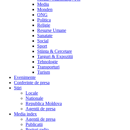
Mediu
Monden
ONG
Politica
Religie
Resurse Umane
Sanatate
Social
Sport
Stiinta & Cercetare
Targuri & Expozitii
Tehnologie
Transporturi
Turism
Evenimente
Conferinte de presa
Stiri
Locale
Nationale
Republica Moldova
Agentii de presa
Media index
Agentii de presa
Publicatii
Posturi radio