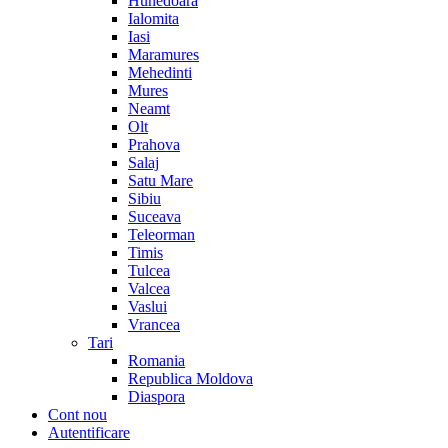
Hunedoara
Ialomita
Iasi
Maramures
Mehedinti
Mures
Neamt
Olt
Prahova
Salaj
Satu Mare
Sibiu
Suceava
Teleorman
Timis
Tulcea
Valcea
Vaslui
Vrancea
Tari
Romania
Republica Moldova
Diaspora
Cont nou
Autentificare