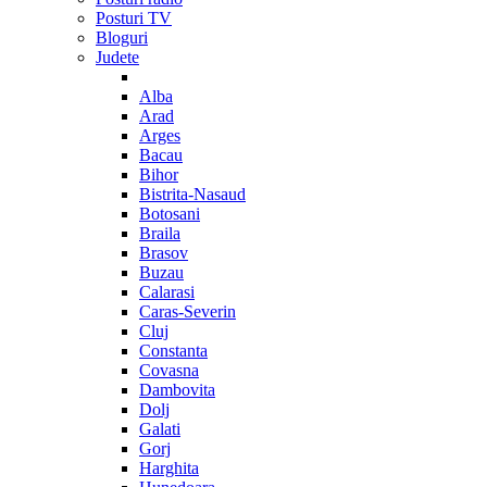
Posturi TV
Bloguri
Judete
Alba
Arad
Arges
Bacau
Bihor
Bistrita-Nasaud
Botosani
Braila
Brasov
Buzau
Calarasi
Caras-Severin
Cluj
Constanta
Covasna
Dambovita
Dolj
Galati
Gorj
Harghita