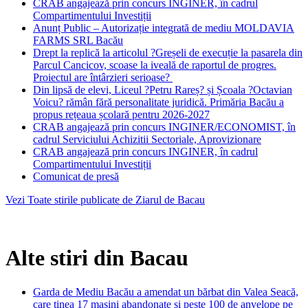
CRAB angajează prin concurs INGINER, în cadrul
Compartimentului Investiții
Anunț Public – Autorizație integrată de mediu MOLDAVIA
FARMS SRL Bacău
Drept la replică la articolul ?Greșeli de execuție la pasarela din
Parcul Cancicov, scoase la iveală de raportul de progres.
Proiectul are întârzieri serioase?
Din lipsă de elevi, Liceul ?Petru Rareș? și Școala ?Octavian
Voicu? rămân fără personalitate juridică. Primăria Bacău a
propus rețeaua școlară pentru 2026-2027
CRAB angajează prin concurs INGINER/ECONOMIST, în
cadrul Serviciului Achizitii Sectoriale, Aprovizionare
CRAB angajează prin concurs INGINER, în cadrul
Compartimentului Investiții
Comunicat de presă
Vezi Toate stirile publicate de Ziarul de Bacau
Alte stiri din Bacau
Garda de Mediu Bacău a amendat un bărbat din Valea Seacă,
care ținea 17 mașini abandonate și peste 100 de anvelope pe