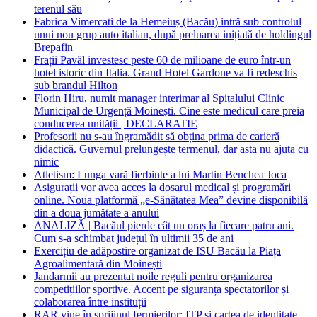
terenul său
Fabrica Vimercati de la Hemeiuș (Bacău) intră sub controlul
unui nou grup auto italian, după preluarea inițiată de holdingul
Brepafin
Frații Pavăl investesc peste 60 de milioane de euro într-un
hotel istoric din Italia. Grand Hotel Gardone va fi redeschis
sub brandul Hilton
Florin Hiru, numit manager interimar al Spitalului Clinic
Municipal de Urgență Moinești. Cine este medicul care preia
conducerea unității | DECLARATIE
Profesorii nu s-au îngramădit să obțina prima de carieră
didactică. Guvernul prelungește termenul, dar asta nu ajuta cu
nimic
Atletism: Lunga vară fierbinte a lui Martin Benchea Joca
Asigurații vor avea acces la dosarul medical și programări
online. Noua platformă „e-Sănătatea Mea” devine disponibilă
din a doua jumătate a anului
ANALIZĂ | Bacăul pierde cât un oraș la fiecare patru ani.
Cum s-a schimbat județul în ultimii 35 de ani
Exercițiu de adăpostire organizat de ISU Bacău la Piața
Agroalimentară din Moinești
Jandarmii au prezentat noile reguli pentru organizarea
competițiilor sportive. Accent pe siguranța spectatorilor și
colaborarea între instituții
RAR vine în sprijinul fermierilor: ITP și cartea de identitate