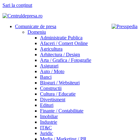
Sari la conținut
Comunicate de presa
Domeniu
Administratie Publica
Afaceri / Comert Online
Agricultura
Arhitectura / Design
Arta / Grafica / Fotografie
Asigurari
Auto / Moto
Banci
Bloguri / Websiteuri
Constructii
Cultura / Educatie
Divertisment
Edituri
Finante / Contabilitate
Imobiliar
Industrie
IT&C
Juridic
Media / Marketing / PR