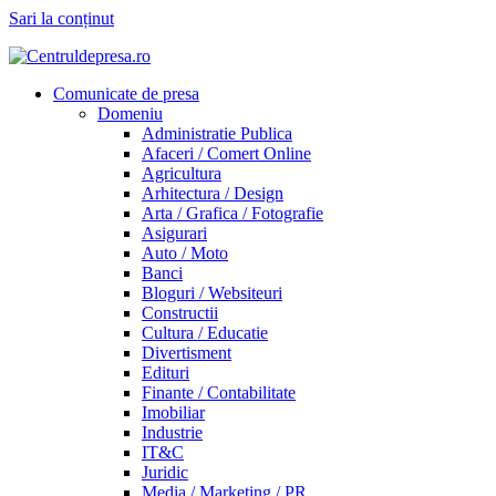
Sari la conținut
Comunicate de presa
Domeniu
Administratie Publica
Afaceri / Comert Online
Agricultura
Arhitectura / Design
Arta / Grafica / Fotografie
Asigurari
Auto / Moto
Banci
Bloguri / Websiteuri
Constructii
Cultura / Educatie
Divertisment
Edituri
Finante / Contabilitate
Imobiliar
Industrie
IT&C
Juridic
Media / Marketing / PR