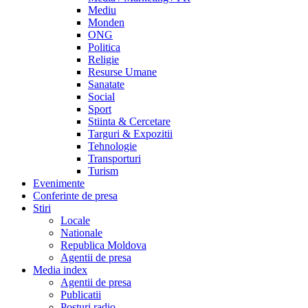
Mediu
Monden
ONG
Politica
Religie
Resurse Umane
Sanatate
Social
Sport
Stiinta & Cercetare
Targuri & Expozitii
Tehnologie
Transporturi
Turism
Evenimente
Conferinte de presa
Stiri
Locale
Nationale
Republica Moldova
Agentii de presa
Media index
Agentii de presa
Publicatii
Posturi radio