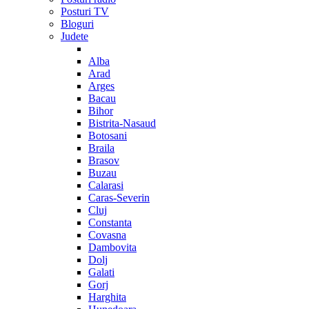
Posturi TV
Bloguri
Judete
Alba
Arad
Arges
Bacau
Bihor
Bistrita-Nasaud
Botosani
Braila
Brasov
Buzau
Calarasi
Caras-Severin
Cluj
Constanta
Covasna
Dambovita
Dolj
Galati
Gorj
Harghita