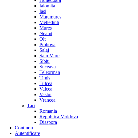
Hunedoara
Ialomita
Iasi
Maramures
Mehedinti
Mures
Neamt
Olt
Prahova
Salaj
Satu Mare
Sibiu
Suceava
Teleorman
Timis
Tulcea
Valcea
Vaslui
Vrancea
Tari
Romania
Republica Moldova
Diaspora
Cont nou
Autentificare