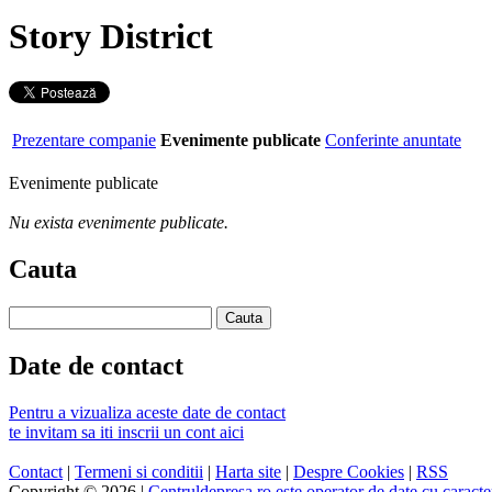
Story District
Prezentare companie
Evenimente publicate
Conferinte anuntate
Evenimente publicate
Nu exista evenimente publicate.
Cauta
Date de contact
Pentru a vizualiza aceste date de contact
te invitam sa iti inscrii un cont aici
Contact
|
Termeni si conditii
|
Harta site
|
Despre Cookies
|
RSS
Copyright © 2026 |
Centruldepresa.ro este operator de date cu carac