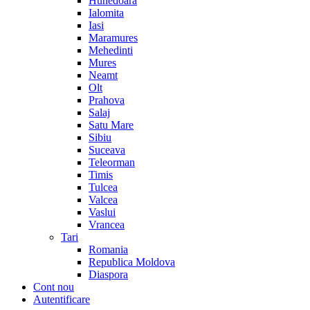
Hunedoara
Ialomita
Iasi
Maramures
Mehedinti
Mures
Neamt
Olt
Prahova
Salaj
Satu Mare
Sibiu
Suceava
Teleorman
Timis
Tulcea
Valcea
Vaslui
Vrancea
Tari
Romania
Republica Moldova
Diaspora
Cont nou
Autentificare