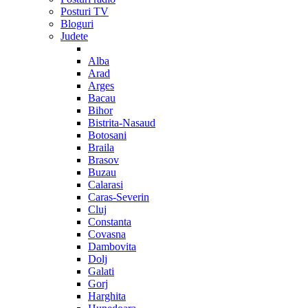
Posturi TV
Bloguri
Judete
Alba
Arad
Arges
Bacau
Bihor
Bistrita-Nasaud
Botosani
Braila
Brasov
Buzau
Calarasi
Caras-Severin
Cluj
Constanta
Covasna
Dambovita
Dolj
Galati
Gorj
Harghita