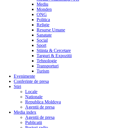
Mediu
Monden
ONG
Politica
Religie
Resurse Umane
Sanatate
Social
Sport
Stiinta & Cercetare
Targuri & Expozitii
Tehnologie
Transporturi
Turism
Evenimente
Conferinte de presa
Stiri
Locale
Nationale
Republica Moldova
Agentii de presa
Media index
Agentii de presa
Publicatii
Posturi radio