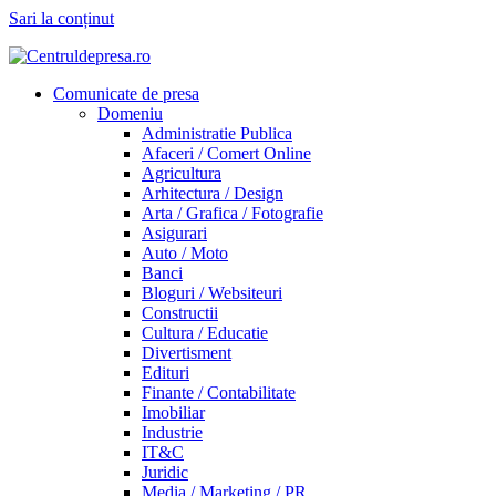
Sari la conținut
Comunicate de presa
Domeniu
Administratie Publica
Afaceri / Comert Online
Agricultura
Arhitectura / Design
Arta / Grafica / Fotografie
Asigurari
Auto / Moto
Banci
Bloguri / Websiteuri
Constructii
Cultura / Educatie
Divertisment
Edituri
Finante / Contabilitate
Imobiliar
Industrie
IT&C
Juridic
Media / Marketing / PR