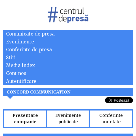
Comunicate de presa
Evenimente
Conferinte de presa
Stiri
Media index
Cont nou
Autentificare
CONCORD COMMUNICATION
Prezentare
Evenimente
Conferinte
companie
publicate
anuntate