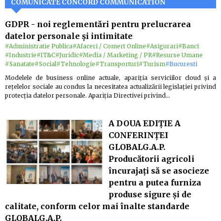
COMUNICATE CONCORD COMMUNICATION
GDPR - noi reglementări pentru prelucrarea
datelor personale și intimitate
#Administratie Publica
#Afaceri / Comert Online
#Asigurari
#Banci
#Industrie
#IT&C
#Juridic
#Media / Marketing / PR
#Resurse Umane
#Sanatate
#Social
#Tehnologie
#Transporturi
#Turism
#Bucuresti
Modelele de business online actuale, apariția serviciilor cloud și a
rețelelor sociale au condus la necesitatea actualizării legislației privind
protecția datelor personale. Apariția Directivei privind…
A DOUA EDIȚIE A
CONFERINȚEI
GLOBALG.A.P.
Producătorii agricoli
încurajați să se asocieze
pentru a putea furniza
produse sigure şi de
calitate, conform celor mai înalte standarde
GLOBALG.A.P.