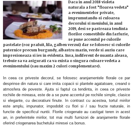
Daca in anul 2018 violeta
naturala a fost ”floarea vedeta”
a evenimentelor private,
imprumutandu-si culoarea
decorului si meniului, in anul
2019, desi se pastreaza tendinta
florilor comestibile din farfurie,
se pune accentul pe culorile
pastelate (roz prafuit, lila, galben verzui) dar se folosesc si culorile
puternice precum burgundy, albastru marin, verde si auriu care
impresioneaza si ies in evidenta. Insa, indiferent de nuanta aleasa,
trebuie sa va asigurati ca va exista o singura culoare vedeta a
evenimentului (sau maxim 2 culori complementare).
In ceea ce priveste decorul, se folosesc aranjamentele florale ce par
desprinse din natura si care imita copacii si plantele agatatoare, creand o
atmosfera de poveste. Ajuta si faptul ca tendinta, in ceea ce priveste
rochiile de mireasa, este de a se pune accentul pe rochiile simple, clasice
si elegante, cu decoratiuni finute. In contrast cu acestea, tortul mirilor
este amplu, impunator, impodobit cu flori si / sau fructe naturale, in
functie de specificul nuntii. Florile criogenate au castigat teren in acest
an, in preferintele mirilor, tot mai multi furnizori de aranjamente florale
oferind criogenarea buchetului miresei ca bonus.