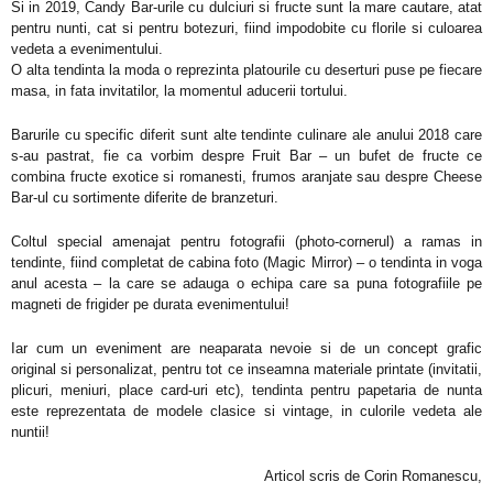
Si in 2019, Candy Bar-urile cu dulciuri si fructe sunt la mare cautare, atat
pentru nunti, cat si pentru botezuri, fiind impodobite cu florile si culoarea
vedeta a evenimentului.
O alta tendinta la moda o reprezinta platourile cu deserturi puse pe fiecare
masa, in fata invitatilor, la momentul aducerii tortului.
Barurile cu specific diferit sunt alte tendinte culinare ale anului 2018 care
s-au pastrat, fie ca vorbim despre Fruit Bar – un bufet de fructe ce
combina fructe exotice si romanesti, frumos aranjate sau despre Cheese
Bar-ul cu sortimente diferite de branzeturi.
Coltul special amenajat pentru fotografii (photo-cornerul) a ramas in
tendinte, fiind completat de cabina foto (Magic Mirror) – o tendinta in voga
anul acesta – la care se adauga o echipa care sa puna fotografiile pe
magneti de frigider pe durata evenimentului!
Iar cum un eveniment are neaparata nevoie si de un concept grafic
original si personalizat, pentru tot ce inseamna materiale printate (invitatii,
plicuri, meniuri, place card-uri etc), tendinta pentru papetaria de nunta
este reprezentata de modele clasice si vintage, in culorile vedeta ale
nuntii!
Articol scris de Corin Romanescu,