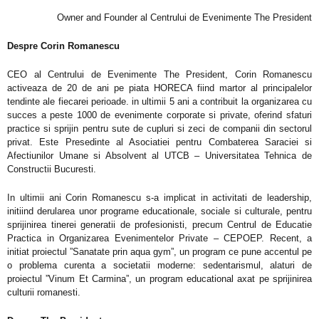
Owner and Founder al Centrului de Evenimente The President
Despre Corin Romanescu
CEO al Centrului de Evenimente The President, Corin Romanescu
activeaza de 20 de ani pe piata HORECA fiind martor al principalelor
tendinte ale fiecarei perioade. in ultimii 5 ani a contribuit la organizarea cu
succes a peste 1000 de evenimente corporate si private, oferind sfaturi
practice si sprijin pentru sute de cupluri si zeci de companii din sectorul
privat. Este Presedinte al Asociatiei pentru Combaterea Saraciei si
Afectiunilor Umane si Absolvent al UTCB – Universitatea Tehnica de
Constructii Bucuresti.
In ultimii ani Corin Romanescu s-a implicat in activitati de leadership,
initiind derularea unor programe educationale, sociale si culturale, pentru
sprijinirea tinerei generatii de profesionisti, precum Centrul de Educatie
Practica in Organizarea Evenimentelor Private – CEPOEP. Recent, a
initiat proiectul ”Sanatate prin aqua gym”, un program ce pune accentul pe
o problema curenta a societatii moderne: sedentarismul, alaturi de
proiectul ”Vinum Et Carmina”, un program educational axat pe sprijinirea
culturii romanesti.