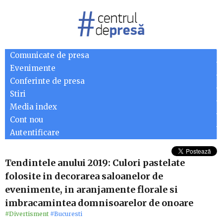
Comunicate de presa
Evenimente
Conferinte de presa
Stiri
Media index
Cont nou
Autentificare
Tendintele anului 2019: Culori pastelate
folosite in decorarea saloanelor de
evenimente, in aranjamente florale si
imbracamintea domnisoarelor de onoare
#Divertisment
#Bucuresti