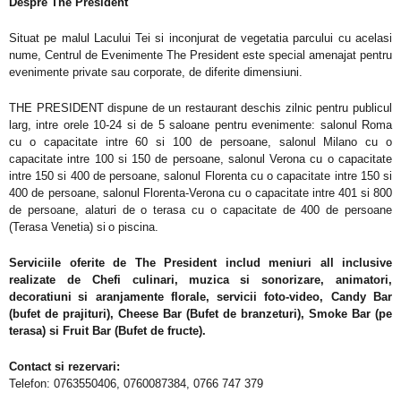
Despre The President
Situat pe malul Lacului Tei si inconjurat de vegetatia parcului cu acelasi
nume, Centrul de Evenimente The President este special amenajat pentru
evenimente private sau corporate, de diferite dimensiuni.
THE PRESIDENT
dispune de un restaurant deschis zilnic pentru publicul
larg, intre orele 10-24 si
de 5 saloane pentru evenimente: salonul Roma
cu o capacitate
i
ntre 60 si 1
0
0 de persoane, salonul Milano cu o
capacitate
i
ntre 100
s
i
15
0 de persoane, salonul Verona cu o capacitate
i
ntre 150
s
i
40
0 de persoane, salonul
Florenta
cu o capacitate
i
ntre
1
50
s
i
400 de persoane, salonul
Florenta
-Verona cu o capacitate
i
ntre 4
01
s
i 800
de persoane,
alaturi
de o teras
a
cu o capacitate de
4
00 de persoane
(Terasa Venetia)
si
o piscina.
Serviciile oferite de The President includ meniuri all inclusive
realizate de Chefi culinari, muzic
a
s
i sonorizare, animatori,
decoratiuni
s
i aranjamente florale, servicii foto-video, Candy Bar
(bufet de prajituri), Cheese Bar (Bufet de branzeturi), Smoke Bar (pe
terasa)
s
i Fruit Bar (Bufet de fructe).
Contact si rezervari:
Telefon: 0763550406, 0760087384, 0766 747 379