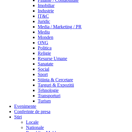
Finante / Contabilitate
Imobiliar
Industrie
IT&C
Juridic
Media / Marketing / PR
Mediu
Monden
ONG
Politica
Religie
Resurse Umane
Sanatate
Social
Sport
Stiinta & Cercetare
Targuri & Expozitii
Tehnologie
Transporturi
Turism
Evenimente
Conferinte de presa
Stiri
Locale
Nationale