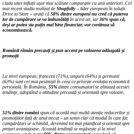
ciuda unei inflații ușor mai scăzute comparativ cu anii anteriori. Cel
mai recent studiu realizat de
Shopfully
– lider european în soluții
Drive to Store – arată că
58% dintre europeni nu cred că puterea
lor de cumpărare se va îmbunătăți
în acest an, iar
36% spun că,
deși ar putea sta puțin mai bine financiar, vor continua să
economisească.
Românii rămân precauți și pun accent pe valoarea adăugată și
promoții
La nivel european, francezii (71%), ungurii (64%) și germanii
(63%) sunt cei mai pesimiști în ceea ce privește evoluția economică
personală. În România,
55%
dintre consumatori se aliniază acestei
tendințe, adoptând o atitudine precaută și orientată spre valoare.
51% dintre români
spun că acordă mai multă atenție reducerilor și
promoțiilor față de anul trecut – un semn clar că modul în care fac
cumpărături se schimbă, devenind tot mai planificat și orientat spre
prețuri avantajoase. Această tendință se regăsește și la nivel