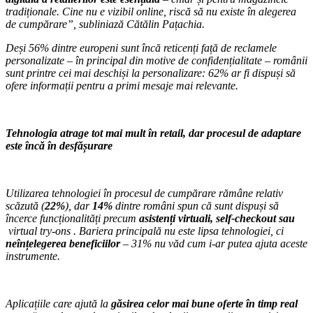
tradiționale. Cine nu e vizibil online, riscă să nu existe în alegerea
de cumpărare”, subliniază Cătălin Pațachia.
Deși 56% dintre europeni sunt încă reticenți față de reclamele
personalizate – în principal din motive de confidențialitate – românii
sunt printre cei mai deschiși la personalizare: 62% ar fi dispuși să
ofere informații pentru a primi mesaje mai relevante.
Tehnologia atrage tot mai mult în retail, dar procesul de adaptare
este încă în desfășurare
Utilizarea tehnologiei în procesul de cumpărare rămâne relativ
scăzută (
22%
), dar
14%
dintre români spun că sunt dispuși să
încerce funcționalități precum
asistenți virtuali, self-checkout sau
virtual try-ons
. Bariera principală nu este lipsa tehnologiei, ci
neînțelegerea beneficiilor
– 31% nu văd cum i-ar putea ajuta aceste
instrumente.
Aplicațiile care ajută la
găsirea celor mai bune oferte în timp real