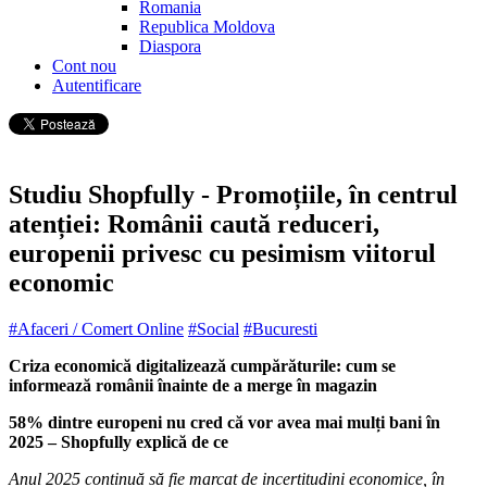
Romania
Republica Moldova
Diaspora
Cont nou
Autentificare
Studiu Shopfully - Promoțiile, în centrul
atenției: Românii caută reduceri,
europenii privesc cu pesimism viitorul
economic
#Afaceri / Comert Online
#Social
#Bucuresti
Criza economică digitalizează cumpărăturile: cum se
informează românii înainte de a merge în magazin
58% dintre europeni nu cred că vor avea mai mulți bani în
2025 – Shopfully explică de ce
Anul 2025 continuă să fie marcat de incertitudini economice, în