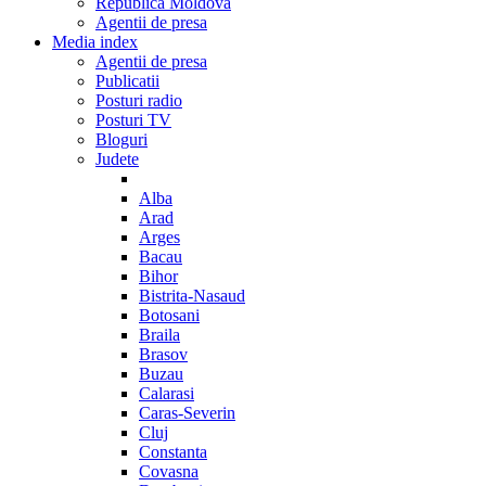
Republica Moldova
Agentii de presa
Media index
Agentii de presa
Publicatii
Posturi radio
Posturi TV
Bloguri
Judete
Alba
Arad
Arges
Bacau
Bihor
Bistrita-Nasaud
Botosani
Braila
Brasov
Buzau
Calarasi
Caras-Severin
Cluj
Constanta
Covasna