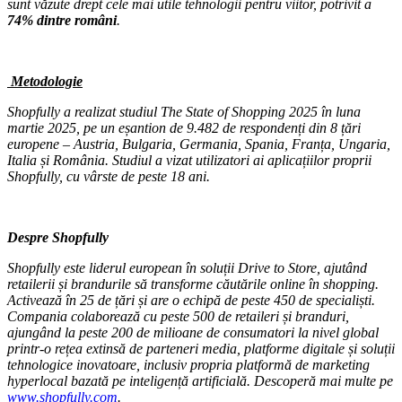
sunt văzute drept cele mai utile tehnologii pentru viitor, potrivit a
74% dintre români
.
Metodologie
Shopfully a realizat studiul The State of Shopping 2025 în luna
martie 2025, pe un eșantion de 9.482 de respondenți din 8 țări
europene – Austria, Bulgaria, Germania, Spania, Franța, Ungaria,
Italia și România. Studiul a vizat utilizatori ai aplicațiilor proprii
Shopfully, cu vârste de peste 18 ani.
Despre Shopfully
Shopfully este liderul european în soluții Drive to Store, ajutând
retailerii și brandurile să transforme căutările online în shopping.
Activează în 25 de țări și are o echipă de peste 450 de specialiști.
Compania colaborează cu peste 500 de retaileri și branduri,
ajungând la peste 200 de milioane de consumatori la nivel global
printr-o rețea extinsă de parteneri media, platforme digitale și soluții
tehnologice inovatoare, inclusiv propria platformă de marketing
hyperlocal bazată pe inteligență artificială. Descoperă mai multe pe
www.shopfully.com
.