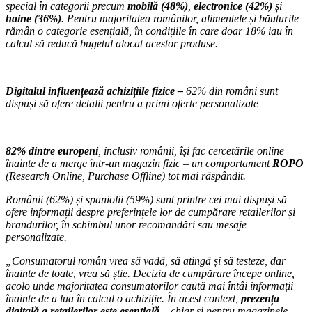
special în categorii precum
mobilă (48%)
,
electronice (42%)
și
haine (36%)
. Pentru majoritatea românilor, alimentele și băuturile
rămân o categorie esențială, în condițiile în care doar 18% iau în
calcul să reducă bugetul alocat acestor produse.
Digitalul influențează achizițiile fizice
–
62% din români sunt
dispuși să ofere detalii pentru a primi oferte personalizate
82% dintre europeni
, inclusiv românii, își fac cercetările online
înainte de a merge într-un magazin fizic – un comportament
ROPO
(Research Online, Purchase Offline) tot mai răspândit.
Românii (62%) și spaniolii (59%) sunt printre cei mai dispuși să
ofere informații despre preferințele lor de cumpărare retailerilor și
brandurilor, în schimbul unor recomandări sau mesaje
personalizate.
„Consumatorul român vrea să vadă, să atingă și să testeze, dar
înainte de toate, vrea să știe. Decizia de cumpărare începe online,
acolo unde majoritatea consumatorilor caută mai întâi informații
înainte de a lua în calcul o achiziție. În acest context,
prezența
digitală a retailerilor este esențială
– chiar și pentru magazinele