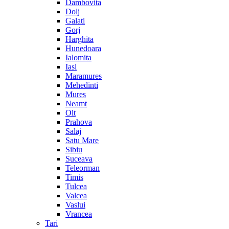
Dambovita
Dolj
Galati
Gorj
Harghita
Hunedoara
Ialomita
Iasi
Maramures
Mehedinti
Mures
Neamt
Olt
Prahova
Salaj
Satu Mare
Sibiu
Suceava
Teleorman
Timis
Tulcea
Valcea
Vaslui
Vrancea
Tari