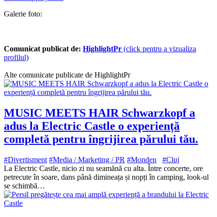
Galerie foto:
Comunicat publicat de:
HighlightPr
(click pentru a vizualiza
profilul)
Alte comunicate publicate de HighlightPr
MUSIC MEETS HAIR Schwarzkopf a
adus la Electric Castle o experiență
completă pentru îngrijirea părului tău.
#Divertisment
#Media / Marketing / PR
#Monden
#Cluj
La Electric Castle, nicio zi nu seamănă cu alta. Între concerte, ore
petrecute în soare, dans până dimineața și nopți în camping, look-ul
se schimbă…