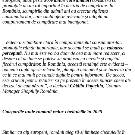
european, unde peste
90% dintre consumatori
consideră că
promoțiile au un rol important în decizia de cumpărare. În
România, scumpirile din ultimii ani au crescut vigilența
consumatorilor, care caută oferte relevante și adoptă un
comportament de cumpărare mai intenționat.
„Vedem o schimbare clară în comportamentul consumatorilor:
promoțiile rămân importante, dar accentul se mută pe
valoarea
percepută
. Nu mai este vorba doar de cea mai mare reducere, ci
despre cât de bine se potrivește produsul cu nevoile și bugetul
fiecărui cumpărător. În România, această tendință este evidentă –
oamenii caută oferte relevante, planifică mai atent și se bazează din
ce în ce mai mult pe canale digitale pentru informare. De aceea,
este crucial pentru retaileri să fie prezenți în aceste puncte-cheie ale
deciziei de cumpărare”, a declarat
Cătălin Pațachia
, Country
Manager Shopfully România.
Categoriile unde românii reduc cheltuielile în 2025
Similar cu alți europeni, românii aleg să-și limiteze cheltuielile în