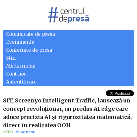
Comunicate de presa
Evenimente
Conferinte de presa
Stiri
Media index
Cont nou
Autentificare
SIT, Screenyo Intelligent Traffic, lansează un
concept revoluționar, un produs AI edge care
aduce precizia AI și rigurozitatea matematică,
direct în realitatea OOH
#IT&C
#Bucuresti