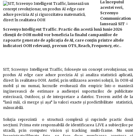
La începutul
acestei veri,
Screenyo
Communication
lansează SIT =
Screenyo Intelligent Traffic. Practic din acestă lună Iunie 2026
clienții de OOH mobil vor beneficia la finalul campaniilor de
rapoarte generate de aplicația de AI, care conțin printre altele
indicatori OOH relevanți, precum OTS, Reach, Frequency, etc..
SIT, Screenyo Intelligent Traffic, folosește un concept revoluționar, un
produs AI edge care aduce precizia AI și analiza statistică aplicată,
direct în realitatea OOH. Astfel, prin utilizarea acestei soluții, în OOH-ul
mobil și nu numai, lucrurile evoluează din empiric într-o manieră
inginerească de estimare a audienței suporturilor de publicitate
exterioară, Outdoor, și de interpretare a datelor. Trecem astfel de la
“lasă măi, că merge și așa“ la valori exacte și predictibilitate statistică,
măsurabilă.
Soluția reprezintă o structură complexă și cuprinde practic două
secțiuni. Prima este responsabilă de identificarea LIVE a subiecților pe
stradă, prin computer vision și tracking multi-frame. Nu sunt
înregistrate/filmate fețe, se face doar numărarea acestora și