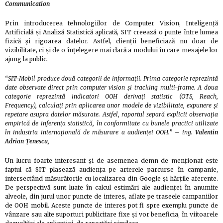
Communication
Prin introducerea tehnologiilor de Computer Vision, Inteligență
Artificială și Analiză Statistică aplicată, SIT creează o punte între lumea
fizică și rigoarea datelor. Astfel, clienții beneficiază nu doar de
vizibilitate, ci și de o înțelegere mai clară a modului în care mesajele lor
ajung la public
.
“SIT-Mobil produce două categorii de informații. Prima categorie reprezintă
date observate direct prin computer vision și tracking multi-frame. A doua
categorie reprezintă indicatori OOH derivați statistic (OTS, Reach,
Frequency), calculați prin aplicarea unor modele de vizibilitate, expunere și
repetare asupra datelor măsurate. Astfel, raportul separă explicit observația
empirică de inferența statistică, în conformitate cu bunele practici utilizate
în industria internațională de măsurare a audienței OOH.”
– ing.
Valentin
Adrian Țenescu
,
Un lucru foarte interesant și de asemenea demn de menționat este
faptul că SIT plasează audiența pe arterele parcurse în campanie,
intersectând măsurătorile cu localizarea din Google și hărțile aferente.
De perspectivă sunt luate în calcul estimări ale audienței în anumite
alveole, din jurul unor puncte de interes, aflate pe traseele campaniilor
de OOH mobil. Aceste puncte de interes pot fi spre exemplu puncte de
vânzare sau alte suporturi publicitare fixe și vor beneficia, în viitoarele