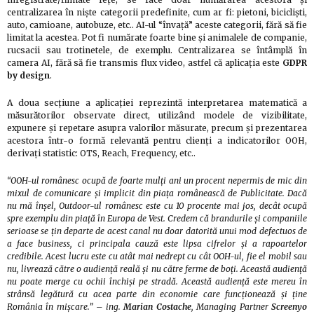
centralizarea în niște categorii predefinite, cum ar fi: pietoni, bicicliști,
auto, camioane, autobuze, etc.. AI-ul “învață” aceste categorii, fără să fie
limitat la acestea. Pot fi numărate foarte bine și animalele de companie,
rucsacii sau trotinetele, de exemplu. Centralizarea se întâmplă în
camera AI, fără să fie transmis flux video, astfel că aplicația este
GDPR
by design
.
A doua secțiune a aplicației reprezintă interpretarea matematică a
măsurătorilor observate direct, utilizând modele de vizibilitate,
expunere și repetare asupra valorilor măsurate, precum și prezentarea
acestora într-o formă relevantă pentru clienți a indicatorilor OOH,
derivați statistic: OTS, Reach, Frequency, etc..
“OOH-ul românesc ocupă de foarte mulți ani un procent nepermis de mic din
mixul de comunicare și implicit din piața românească de Publicitate. Dacă
nu mă înșel, Outdoor-ul românesc este cu 10 procente mai jos, decât ocupă
spre exemplu din piață în Europa de Vest. Credem că brandurile și companiile
serioase se țin departe de acest canal nu doar datorită unui mod defectuos de
a face business, ci principala cauză este lipsa cifrelor și a rapoartelor
credibile. Acest lucru este cu atât mai nedrept cu cât OOH-ul, fie el mobil sau
nu, livrează către o audiență reală și nu către ferme de boți. Această audiență
nu poate merge cu ochii închiși pe stradă. Această audiență este mereu în
strânsă legătură cu acea parte din economie care funcționează și ține
România în mișcare.” – ing.
Marian Costache
, Managing Partner
Screenyo