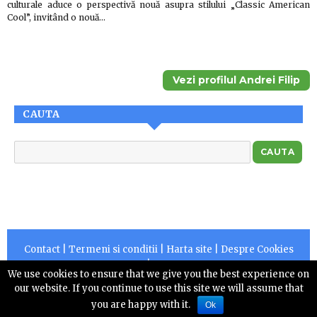
culturale aduce o perspectivă nouă asupra stilului „Classic American
Cool”, invitând o nouă…
Vezi profilul Andrei Filip
CAUTA
Contact
|
Termeni si conditii
|
Harta site
|
Despre Cookies
|
RSS
We use cookies to ensure that we give you the best experience on
Copyright © 2026 |
Centruldepresa.ro este operator de
our website. If you continue to use this site we will assume that
date cu caracter personal numarul 10828
you are happy with it.
Ok