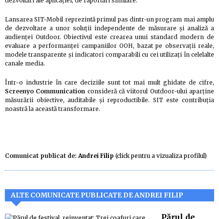
dezvoltări ale aplicației, de raportări similare.
Lansarea SIT-Mobil reprezintă primul pas dintr-un program mai amplu
de dezvoltare a unor soluții independente de măsurare și analiză a
audienței Outdoor. Obiectivul este crearea unui standard modern de
evaluare a performanței campaniilor OOH, bazat pe observații reale,
modele transparente și indicatori comparabili cu cei utilizați în celelalte
canale media.
Într-o industrie în care deciziile sunt tot mai mult ghidate de cifre,
Screenyo Communication
consideră că viitorul Outdoor-ului aparține
măsurării obiective, auditabile și reproductibile. SIT este contribuția
noastră la această transformare.
Comunicat publicat de:
Andrei Filip
(click pentru a vizualiza profilul)
ALTE COMUNICATE PUBLICATE DE ANDREI FILIP
Părul de