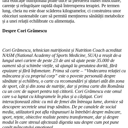
fără educație nutrițională poate duce la pierderea masei musculare,
carențe și reîngrășare rapidă după întreruperea terapiei. Pe termen
lung, cheia nu este doar scăderea kilogramelor, ci construirea unor
obiceiuri sustenabile care să permită menținerea sănătății metabolice
și a unei relații echilibrate cu alimentația.
Despre Cori Grămescu
Cori Grămescu, tehnician nutriționist și Nutrition Coach acreditat
NASM (National Academy of Sports Medicine, SUA) a reușit de-a
lungul unei cariere de peste 23 de ani să ajute peste 35.000 de
oameni să-și schimbe viețile, să ajungă la greutatea dorită, fără
epuizare și fără înfometare. Prima să carte – “Vindecarea relației cu
mâncarea și cu propriul corp” este o poveste personală despre
sănătate și echilibru, o carte cu recomandări și sfaturi atât din zona
de sport, cât și din zona de nutriție, dar și prima carte din România
cu un cerc de suport pentru toți cititorii. Cori Grămescu este omul
care s-a luptat cu kilogramele în plus și a câștigat. Cori
interacționează zilnic cu mii de femei din întreaga lume, dornice să
descopere secretele unui trup sănătos. De pe canalele de social
media, utilizatorii pot afla răspunsuri la întrebări despre mâncare,
sport, rețete, obiective realiste pentru transformare, dar și despre
modul în care stresul afectează digestia sau despre cum pot pune
capăt mâncatului emoțional.