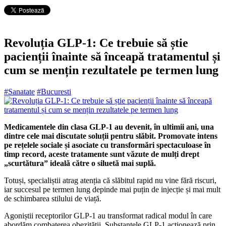
Revoluția GLP-1: Ce trebuie să știe
pacienții înainte să înceapă tratamentul și
cum se mențin rezultatele pe termen lung
#Sanatate
#Bucuresti
Medicamentele din clasa GLP-1 au devenit, în ultimii ani, una
dintre cele mai discutate soluții pentru slăbit. Promovate intens
pe rețelele sociale și asociate cu transformări spectaculoase în
timp record, aceste tratamente sunt văzute de mulți drept
„scurtătura” ideală către o siluetă mai suplă.
Totuși, specialiștii atrag atenția că slăbitul rapid nu vine fără riscuri,
iar succesul pe termen lung depinde mai puțin de injecție și mai mult
de schimbarea stilului de viață.
Agoniștii receptorilor GLP-1 au transformat radical modul în care
abordăm combaterea obezității. Substanțele GLP-1 acționează prin