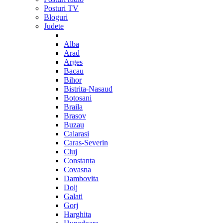
Posturi TV
Bloguri
Judete
Alba
Arad
Arges
Bacau
Bihor
Bistrita-Nasaud
Botosani
Braila
Brasov
Buzau
Calarasi
Caras-Severin
Cluj
Constanta
Covasna
Dambovita
Dolj
Galati
Gorj
Harghita