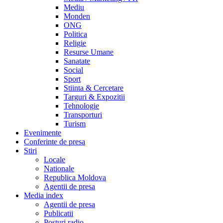
Mediu
Monden
ONG
Politica
Religie
Resurse Umane
Sanatate
Social
Sport
Stiinta & Cercetare
Targuri & Expozitii
Tehnologie
Transporturi
Turism
Evenimente
Conferinte de presa
Stiri
Locale
Nationale
Republica Moldova
Agentii de presa
Media index
Agentii de presa
Publicatii
Posturi radio