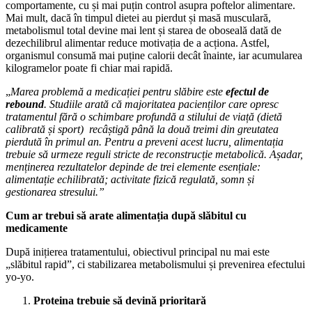
comportamente, cu și mai puțin control asupra poftelor alimentare.
Mai mult, dacă în timpul dietei au pierdut și masă musculară,
metabolismul total devine mai lent și starea de oboseală dată de
dezechilibrul alimentar reduce motivația de a acționa. Astfel,
organismul consumă mai puține calorii decât înainte, iar acumularea
kilogramelor poate fi chiar mai rapidă.
„
Marea problemă a medicației pentru slăbire este
efectul de
rebound
. Studiile arată că majoritatea pacienților care opresc
tratamentul fără o schimbare profundă a stilului de viață (dietă
calibrată și sport) recâștigă până la două treimi din greutatea
pierdută în primul an. Pentru a preveni acest lucru, alimentația
trebuie să urmeze reguli stricte de reconstrucție metabolică. Așadar,
menținerea rezultatelor depinde de trei elemente esențiale:
alimentație echilibrată; activitate fizică regulată, somn și
gestionarea stresului.”
Cum ar trebui să arate alimentația după slăbitul cu
medicamente
După inițierea tratamentului, obiectivul principal nu mai este
„slăbitul rapid”, ci stabilizarea metabolismului și prevenirea efectului
yo-yo.
Proteina trebuie să devină prioritară