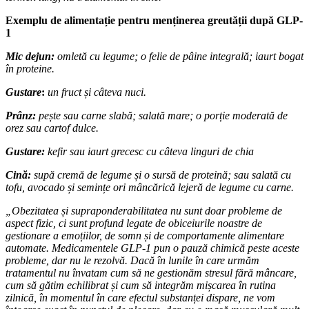
Exemplu de alimentație pentru menținerea greutății după GLP-
1
Mic dejun:
omletă cu legume; o felie de pâine integrală; iaurt bogat
în proteine.
Gustare
:
un fruct și câteva nuci.
Prânz:
pește sau carne slabă; salată mare; o porție moderată de
orez sau cartof dulce.
Gustare:
kefir sau iaurt grecesc cu câteva linguri de chia
Cină:
supă cremă de legume și o sursă de proteină; sau salată cu
tofu, avocado și semințe ori mâncărică lejeră de legume cu carne.
„Obezitatea și supraponderabilitatea nu sunt doar probleme de
aspect fizic, ci sunt profund legate de obiceiurile noastre de
gestionare a emoțiilor, de somn și de comportamente alimentare
automate. Medicamentele GLP-1 pun o pauză chimică peste aceste
probleme, dar nu le rezolvă. Dacă în lunile în care urmăm
tratamentul nu învatam cum să ne gestionăm stresul fără mâncare,
cum să gătim echilibrat și cum să integrăm mișcarea în rutina
zilnică, în momentul în care efectul substanței dispare, ne vom