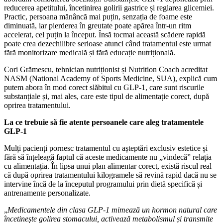
reducerea apetitului, încetinirea golirii gastrice și reglarea glicemiei.
Practic, persoana mănâncă mai puțin, senzația de foame este
diminuată, iar pierderea în greutate poate apărea într-un ritm
accelerat, cel puțin la început. Însă tocmai această scădere rapidă
poate crea dezechilibre serioase atunci când tratamentul este urmat
fără monitorizare medicală și fără educație nutrițională.
Cori Grămescu, tehnician nutriționist și Nutrition Coach acreditat
NASM (National Academy of Sports Medicine, SUA), explică cum
putem abora în mod corect slăbitul cu GLP-1, care sunt riscurile
substanțiale și, mai ales, care este tipul de alimentație corect, după
oprirea tratamentului.
La ce trebuie să fie atente persoanele care aleg tratamentele
GLP-1
Mulți pacienți pornesc tratamentul cu așteptări exclusiv estetice și
fără să înțeleagă faptul că aceste medicamente nu „vindecă” relația
cu alimentația. În lipsa unui plan alimentar corect, există riscul real
că după oprirea tratamentului kilogramele să revină rapid dacă nu se
intervine încă de la începutul programului prin dietă specifică și
antrenamente personalizate.
„
Medicamentele din clasa GLP-1 mimează un hormon natural care
încetinește golirea stomacului, activează metabolismul și transmite