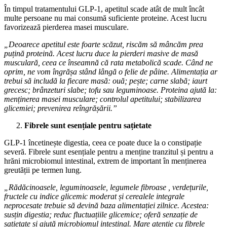
În timpul tratamentului GLP-1, apetitul scade atât de mult încât
multe persoane nu mai consumă suficiente proteine. Acest lucru
favorizează pierderea masei musculare.
„Deoarece apetitul este foarte scăzut, riscăm să mâncăm prea
puțină proteină. Acest lucru duce la pierderi masive de masă
musculară, ceea ce înseamnă că rata metabolică scade. Când ne
oprim, ne vom îngrășa stând lângă o felie de pâine. Alimentația ar
trebui să includă la fiecare masă: ouă; pește; carne slabă; iaurt
grecesc; brânzeturi slabe; tofu sau leguminoase. Proteina ajută la:
menținerea masei musculare; controlul apetitului; stabilizarea
glicemiei; prevenirea reîngrășării.”
Fibrele sunt esențiale pentru sațietate
GLP-1 încetinește digestia, ceea ce poate duce la o constipație
severă. Fibrele sunt esențiale pentru a menține tranzitul și pentru a
hrăni microbiomul intestinal, extrem de important în menținerea
greutății pe termen lung.
„Rădăcinoasele, leguminoasele, legumele fibroase , verdețurile,
fructele cu indice glicemic moderat și cerealele integrale
neprocesate trebuie să devină baza alimentației zilnice. Acestea:
susțin digestia; reduc fluctuațiile glicemice; oferă senzație de
sațietate și ajută microbiomul intestinal. Mare atenție cu fibrele