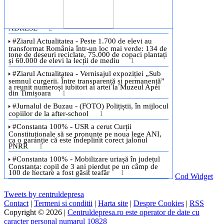
Cod Widget
Tweets by centruldepresa
Contact
|
Termeni si conditii
|
Harta site
|
Despre Cookies
|
RSS
Copyright © 2026 |
Centruldepresa.ro este operator de date cu
caracter personal numarul 10828