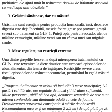
prebiotice, ele ajută mult în reducerea riscului de balonare asociată
cu medicația anti-obezitate.”
Grăsimi sănătoase, dar cu măsură
Grăsimile sunt esențiale pentru producția hormonală, însă, deoarece
digestia este deja încetinită, mesele foarte grase pot provoca greață
severă sub tratament cu GLP-1. Puteți opta pentru avocado, ulei de
măsline extravirgin, măsline verzi sau un câteva nuci sau migdale
crude.
Mese regulate, nu restricții extreme
Una dintre greșelile frecvente după întreruperea tratamentului cu
GLP-1 este revenirea la diete drastice care urmează episoadelor de
abuz alimentar, din teama de îngrășare. Restricțiile severe cresc
riscul episoadelor de mâncat necontrolat, perturbând în egală măsură
digestia.
„Programul alimentar ar trebui să includă: 3 mese principale; 1-2
gustări echilibrate; ore regulate de masă și hidratare suficientă.
Multe persoane „uită” să bea apă, deoarece semnalele de sete sunt
adesea confundate sau diminuate odată cu cele de foame.
Deshidratarea agravează constipația și stările de oboseală.
Recomandarea mea ar fi de minimum 2-2.5 litri de apă plată pe zi.