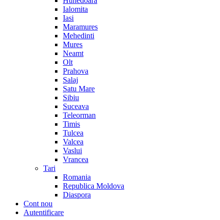
Hunedoara
Ialomita
Iasi
Maramures
Mehedinti
Mures
Neamt
Olt
Prahova
Salaj
Satu Mare
Sibiu
Suceava
Teleorman
Timis
Tulcea
Valcea
Vaslui
Vrancea
Tari
Romania
Republica Moldova
Diaspora
Cont nou
Autentificare