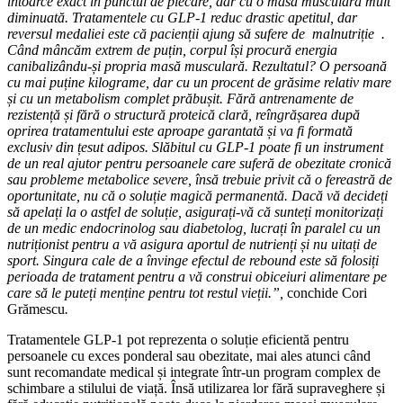
întoarce exact în punctul de plecare, dar cu o masă musculară mult
diminuată. Tratamentele cu GLP-1 reduc drastic apetitul, dar
reversul medaliei este că pacienții ajung să sufere de malnutriție .
Când mâncăm extrem de puțin, corpul își procură energia
canibalizându-și propria masă musculară. Rezultatul? O persoană
cu mai puține kilograme, dar cu un procent de grăsime relativ mare
și cu un metabolism complet prăbușit. Fără antrenamente de
rezistență și fără o structură proteică clară, reîngrășarea după
oprirea tratamentului este aproape garantată și va fi formată
exclusiv din țesut adipos. Slăbitul cu GLP-1 poate fi un instrument
de un real ajutor pentru persoanele care suferă de obezitate cronică
sau probleme metabolice severe, însă trebuie privit că o fereastră de
oportunitate, nu că o soluție magică permanentă. Dacă vă decideți
să apelați la o astfel de soluție, asigurați-vă că sunteți monitorizați
de un medic endocrinolog sau diabetolog, lucrați în paralel cu un
nutriționist pentru a vă asigura aportul de nutrienți și nu uitați de
sport. Singura cale de a învinge efectul de rebound este să folosiți
perioada de tratament pentru a vă construi obiceiuri alimentare pe
care să le puteți menține pentru tot restul vieții.”,
conchide Cori
Grămescu
.
Tratamentele GLP-1 pot reprezenta o soluție eficientă pentru
persoanele cu exces ponderal sau obezitate, mai ales atunci când
sunt recomandate medical și integrate într-un program complex de
schimbare a stilului de viață. Însă utilizarea lor fără supraveghere și