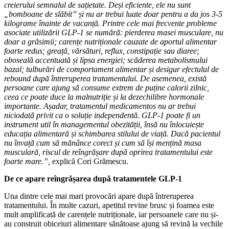
creierului semnalul de sațietate. Deși eficiente, ele nu sunt
„bomboane de slăbit” și nu ar trebui luate doar pentru a da jos 3-5
kilograme înainte de vacanță. Printre cele mai frecvente probleme
asociate utilizării GLP-1 se numără: pierderea masei musculare, nu
doar a grăsimii; carențe nutriționale cauzate de aportul alimentar
foarte redus; greață, vărsături, reflux, constipație sau diaree;
oboseală accentuată și lipsa energiei; scăderea metabolismului
bazal; tulburări de comportament alimentar și desigur efectulul de
rebound după întreruperea tratamentului. De asemenea, există
persoane care ajung să consume extrem de puține calorii zilnic,
ceea ce poate duce la malnutriție și la dezechilibre hormonale
importante. Așadar, tratamentul medicamentos nu ar trebui
niciodată privit ca o soluție independentă. GLP-1 poate fi un
instrument util în managementul obezității, însă nu înlocuiește
educația alimentară și schimbarea stilului de viață. Dacă pacientul
nu învață cum să mănânce corect și cum să își mențină masa
musculară, riscul de reîngrășare după oprirea tratamentului este
foarte mare.”,
explică Cori Grămescu.
De ce apare reîngrășarea după tratamentele GLP-1
Una dintre cele mai mari provocări apare după întreruperea
tratamentului. În multe cazuri, apetitul revine brusc și foamea este
mult amplificată de carențele nutriționale, iar persoanele care nu și-
au construit obiceiuri alimentare sănătoase ajung să revină la vechile