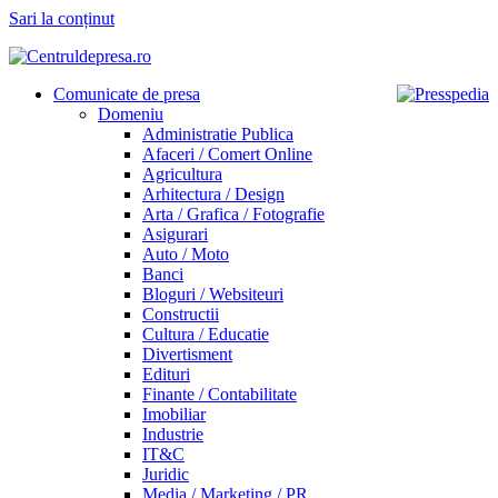
Sari la conținut
Comunicate de presa
Domeniu
Administratie Publica
Afaceri / Comert Online
Agricultura
Arhitectura / Design
Arta / Grafica / Fotografie
Asigurari
Auto / Moto
Banci
Bloguri / Websiteuri
Constructii
Cultura / Educatie
Divertisment
Edituri
Finante / Contabilitate
Imobiliar
Industrie
IT&C
Juridic
Media / Marketing / PR