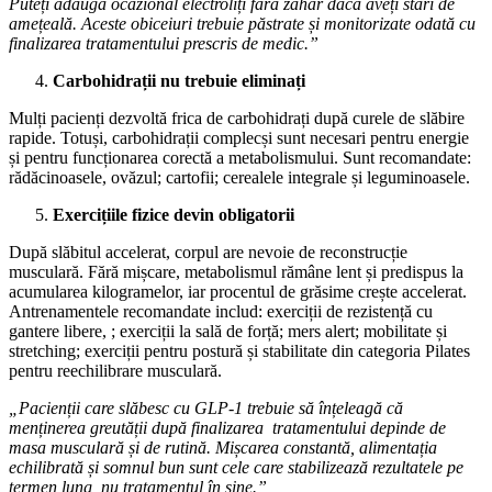
Puteți adăuga ocazional electroliți fără zahăr dacă aveți stări de
amețeală. Aceste obiceiuri trebuie păstrate și monitorizate odată cu
finalizarea tratamentului prescris de medic.”
Carbohidrații nu trebuie eliminați
Mulți pacienți dezvoltă frica de carbohidrați după curele de slăbire
rapide. Totuși, carbohidrații complecși sunt necesari pentru energie
și pentru funcționarea corectă a metabolismului. Sunt recomandate:
rădăcinoasele, ovăzul; cartofii; cerealele integrale și leguminoasele.
Exercițiile fizice devin obligatorii
După slăbitul accelerat, corpul are nevoie de reconstrucție
musculară. Fără mișcare, metabolismul rămâne lent și predispus la
acumularea kilogramelor, iar procentul de grăsime crește accelerat.
Antrenamentele recomandate includ: exerciții de rezistență cu
gantere libere, ; exerciții la sală de forță; mers alert; mobilitate și
stretching; exerciții pentru postură și stabilitate din categoria Pilates
pentru reechilibrare musculară.
„Pacienții care slăbesc cu GLP-1 trebuie să înțeleagă că
menținerea greutății după finalizarea tratamentului depinde de
masa musculară și de rutină. Mișcarea constantă, alimentația
echilibrată și somnul bun sunt cele care stabilizează rezultatele pe
termen lung, nu tratamentul în sine.”