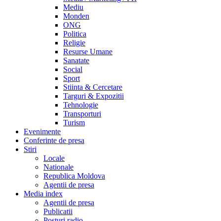
Mediu
Monden
ONG
Politica
Religie
Resurse Umane
Sanatate
Social
Sport
Stiinta & Cercetare
Targuri & Expozitii
Tehnologie
Transporturi
Turism
Evenimente
Conferinte de presa
Stiri
Locale
Nationale
Republica Moldova
Agentii de presa
Media index
Agentii de presa
Publicatii
Posturi radio