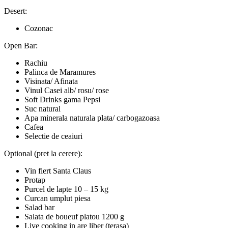
Desert:
Cozonac
Open Bar:
Rachiu
Palinca de Maramures
Visinata/ Afinata
Vinul Casei alb/ rosu/ rose
Soft Drinks gama Pepsi
Suc natural
Apa minerala naturala plata/ carbogazoasa
Cafea
Selectie de ceaiuri
Optional (pret la cerere):
Vin fiert Santa Claus
Protap
Purcel de lapte 10 – 15 kg
Curcan umplut piesa
Salad bar
Salata de boueuf platou 1200 g
Live cooking in are liber (terasa)