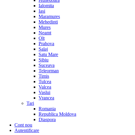
Hunedoara
Ialomita
Iasi
Maramures
Mehedinti
Mures
Neamt
Olt
Prahova
Salaj
Satu Mare
Sibiu
Suceava
Teleorman
Timis
Tulcea
Valcea
Vaslui
Vrancea
Tari
Romania
Republica Moldova
Diaspora
Cont nou
Autentificare