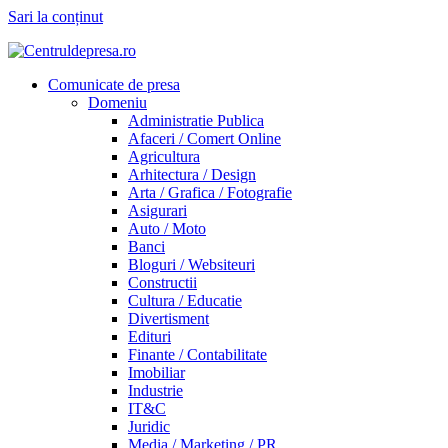
Sari la conținut
Comunicate de presa
Domeniu
Administratie Publica
Afaceri / Comert Online
Agricultura
Arhitectura / Design
Arta / Grafica / Fotografie
Asigurari
Auto / Moto
Banci
Bloguri / Websiteuri
Constructii
Cultura / Educatie
Divertisment
Edituri
Finante / Contabilitate
Imobiliar
Industrie
IT&C
Juridic
Media / Marketing / PR