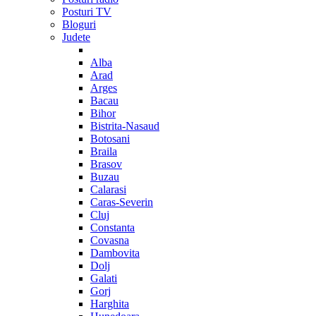
Posturi TV
Bloguri
Judete
Alba
Arad
Arges
Bacau
Bihor
Bistrita-Nasaud
Botosani
Braila
Brasov
Buzau
Calarasi
Caras-Severin
Cluj
Constanta
Covasna
Dambovita
Dolj
Galati
Gorj
Harghita