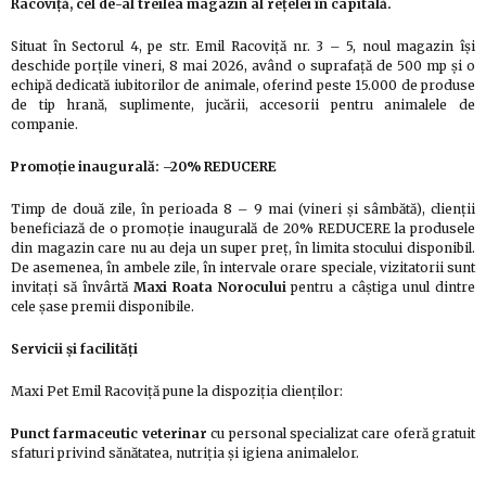
Racoviță, cel de-al treilea magazin al rețelei în capitală.
Situat în Sectorul 4, pe str. Emil Racoviță nr. 3 – 5, noul magazin își
deschide porțile vineri, 8 mai 2026, având o suprafață de 500 mp și o
echipă dedicată iubitorilor de animale, oferind peste 15.000 de produse
de tip hrană, suplimente, jucării, accesorii pentru animalele de
companie.
Promoție inaugurală: –20% REDUCERE
Timp de două zile, în perioada 8 – 9 mai (vineri și sâmbătă), clienții
beneficiază de o promoție inaugurală de 20% REDUCERE la produsele
din magazin care nu au deja un super preț, în limita stocului disponibil.
De asemenea, în ambele zile, în intervale orare speciale, vizitatorii sunt
invitați să învârtă
Maxi Roata Norocului
pentru a câștiga unul dintre
cele șase premii disponibile.
Servicii și facilități
Maxi Pet Emil Racoviță pune la dispoziția clienților:
Punct farmaceutic veterinar
cu personal specializat care oferă gratuit
sfaturi privind sănătatea, nutriția și igiena animalelor.