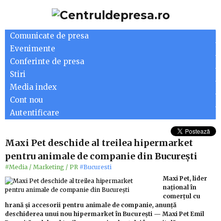
Comunicate de presa
Evenimente
Conferinte de presa
Stiri
Media index
Cont nou
Autentificare
Maxi Pet deschide al treilea hipermarket
pentru animale de companie din București
#Media / Marketing / PR
#Bucuresti
Maxi Pet, lider
național în
comerțul cu
hrană și accesorii pentru animale de companie, anunță
deschiderea unui nou hipermarket în București — Maxi Pet Emil