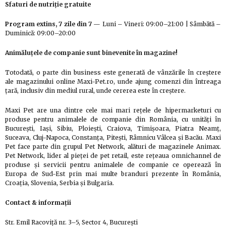
Sfaturi de nutriție gratuite
Program extins, 7 zile din 7
— Luni – Vineri: 09:00–21:00 | Sâmbătă –
Duminică: 09:00–20:00
Animăluțele de companie sunt binevenite în magazine!
Totodată, o parte din business este generată de vânzările în creștere
ale magazinului online Maxi-Pet.ro, unde ajung comenzi din întreaga
țară, inclusiv din mediul rural, unde cererea este în creștere.
Maxi Pet are una dintre cele mai mari rețele de hipermarketuri cu
produse pentru animalele de companie din România, cu unități în
București, Iași, Sibiu, Ploiești, Craiova, Timișoara, Piatra Neamț,
Suceava, Cluj-Napoca, Constanța, Pitești, Râmnicu Vâlcea și Bacău. Maxi
Pet face parte din grupul Pet Network, alături de magazinele Animax.
Pet Network, lider al pieței de pet retail, este rețeaua omnichannel de
produse și servicii pentru animalele de companie ce operează în
Europa de Sud-Est prin mai multe branduri prezente în România,
Croația, Slovenia, Serbia și Bulgaria.
Contact & informații
Str. Emil Racoviță nr. 3–5, Sector 4, București