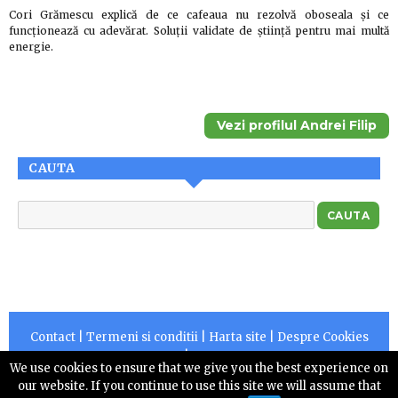
Cori Grămescu explică de ce cafeaua nu rezolvă oboseala și ce
funcționează cu adevărat. Soluții validate de știință pentru mai multă
energie.
Vezi profilul Andrei Filip
CAUTA
Contact
|
Termeni si conditii
|
Harta site
|
Despre Cookies
|
RSS
We use cookies to ensure that we give you the best experience on
Copyright © 2026 |
Centruldepresa.ro este operator de
our website. If you continue to use this site we will assume that