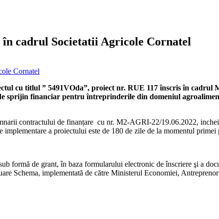
în cadrul Societatii Agricole Cornatel
itlul ” 5491VOda”, proiect nr. RUE 117 înscris în cadrul Măs
sprijin financiar pentru întreprinderile din domeniul agroalimentar
emnarii contractului de finanțare cu nr. M2-AGRI-22/19.06.2022, inchei
implementare a proiectului este de 180 de zile de la momentul primei pl
t sub formă de grant, în baza formularului electronic de înscriere şi a d
ntinuare Schema, implementată de către Ministerul Economiei, Antrepre