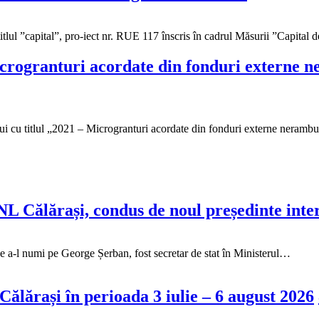
”capital”, pro-iect nr. RUE 117 înscris în cadrul Măsurii ”Capital 
Microgranturi acordate din fonduri externe n
tlul „2021 – Microgranturi acordate din fonduri externe nerambursab
NL Călărași, condus de noul președinte int
de a-l numi pe George Șerban, fost secretar de stat în Ministerul…
ălărași în perioada 3 iulie – 6 august 2026