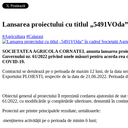
Lansarea proiectului cu titlul „5491VOda” 
#Agricultura
#Calarasi
SOCIETATEA AGRICOLA CORNATEL anunta lansarea proiectul cu t
Guvernului nr. 61/2022 privind unele măsuri pentru acorda-rea de 
COVID-19.
Contractul se derulează pe o perioada de maxim 12 luni, de la data s
Exportului PLOIESTI, respectiv de la data de 21.06.2022. Perioada de 
Obiectul general al proiectului îl reprezintă cordarea ajutorului de sta
61/2022, cu modificările şi completările ulterioare, denumită în co
Proiectul are printre principalele rezultate, următoarele:
-menținerea activității pe o perioada de minim 6 luni;