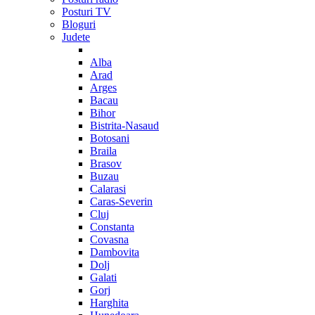
Posturi TV
Bloguri
Judete
Alba
Arad
Arges
Bacau
Bihor
Bistrita-Nasaud
Botosani
Braila
Brasov
Buzau
Calarasi
Caras-Severin
Cluj
Constanta
Covasna
Dambovita
Dolj
Galati
Gorj
Harghita