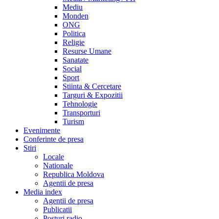
Mediu
Monden
ONG
Politica
Religie
Resurse Umane
Sanatate
Social
Sport
Stiinta & Cercetare
Targuri & Expozitii
Tehnologie
Transporturi
Turism
Evenimente
Conferinte de presa
Stiri
Locale
Nationale
Republica Moldova
Agentii de presa
Media index
Agentii de presa
Publicatii
Posturi radio