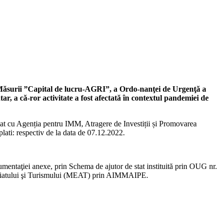
urii ”Capital de lucru-AGRI”, a Ordo-nanţei de Urgenţă a
, a că-ror activitate a fost afectată în contextul pandemiei de
at cu Agenția pentru IMM, Atragere de Investiții și Promovarea
ati: respectiv de la data de 07.12.2022.
ocumentaţiei anexe, prin Schema de ajutor de stat instituită prin OUG nr.
noriatului şi Turismului (MEAT) prin AIMMAIPE.