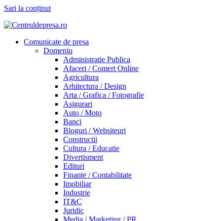
Sari la conținut
Comunicate de presa
Domeniu
Administratie Publica
Afaceri / Comert Online
Agricultura
Arhitectura / Design
Arta / Grafica / Fotografie
Asigurari
Auto / Moto
Banci
Bloguri / Websiteuri
Constructii
Cultura / Educatie
Divertisment
Edituri
Finante / Contabilitate
Imobiliar
Industrie
IT&C
Juridic
Media / Marketing / PR