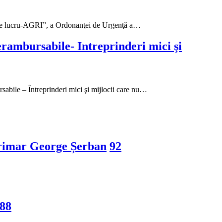
de lucru-AGRI”, a Ordonanţei de Urgenţă a…
erambursabile- Intreprinderi mici şi
ile – Întreprinderi mici şi mijlocii care nu…
erimar George Șerban
92
88