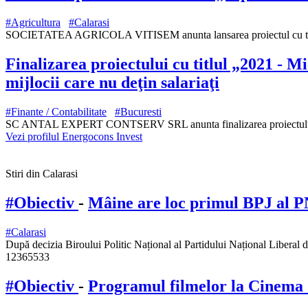
#Agricultura
#Calarasi
SOCIETATEA AGRICOLA VITISEM anunta lansarea proiectul cu titlul 
Finalizarea proiectului cu titlul „2021 - 
mijlocii care nu deţin salariaţi
#Finante / Contabilitate
#Bucuresti
SC ANTAL EXPERT CONTSERV SRL anunta finalizarea proiectului cu ti
Vezi profilul Energocons Invest
Stiri din Calarasi
#Obiectiv
-
Mâine are loc primul BPJ al P
#Calarasi
După decizia Biroului Politic Național al Partidului Național Liberal 
12365533
#Obiectiv
-
Programul filmelor la Cinema C