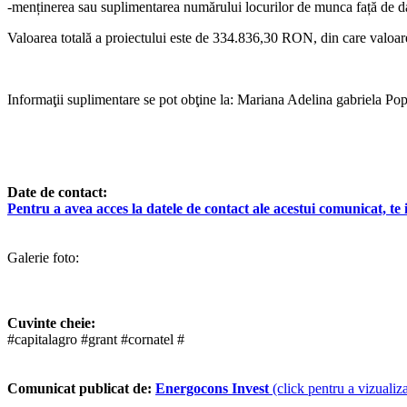
-menținerea sau suplimentarea numărului locurilor de munca față de dat
Valoarea totală a proiectului este de 334.836,30 RON, din care valoarea
Informaţii suplimentare se pot obţine la: Mariana Adelina gabriela Po
Date de contact:
Pentru a avea acces la datele de contact ale acestui comunicat, te in
Galerie foto:
Cuvinte cheie:
#capitalagro #grant #cornatel #
Comunicat publicat de:
Energocons Invest
(click pentru a vizualiza