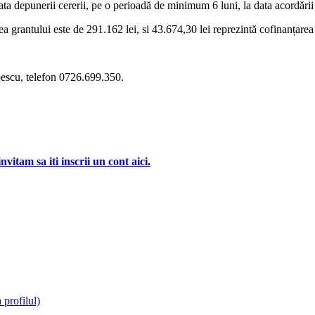
a depunerii cererii, pe o perioadă de minimum 6 luni, la data acordării 
 grantului este de 291.162 lei, si 43.674,30 lei reprezintă cofinanțarea
pescu, telefon 0726.699.350.
vitam sa iti inscrii un cont aici.
 profilul)