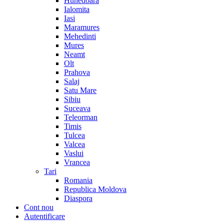
Hunedoara
Ialomita
Iasi
Maramures
Mehedinti
Mures
Neamt
Olt
Prahova
Salaj
Satu Mare
Sibiu
Suceava
Teleorman
Timis
Tulcea
Valcea
Vaslui
Vrancea
Tari
Romania
Republica Moldova
Diaspora
Cont nou
Autentificare