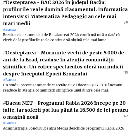
#Desteptarea
-
BAC 2026 în județul Bacău:
profilurile reale domină clasamentul. Informatica
intensiv și Matematica Pedagogic au cele mai
39
mari medii
#Bacau
Rezultatele examenului de Bacalaureat 2026 confirmă încă o dată că
elevii de la profilurile reale continuă să obțină cele mai bune…
#Desteptarea
-
Morminte vechi de peste 5.000 de
ani de la Brad, readuse în atenția comunității
științifice. Un colier spectaculos oferă noi indicii
35
despre începutul Epocii Bronzului
#Bacau
Un studiu recent semnat de cercetătorii V. Diaconu și G.-D. Hânceanu
readuce în atenția comunității științifice unul dintre cele mai…
#Bacau NET
-
Programul Rabla 2026 începe pe 20
iulie, iar șoferii pot lua până la 18.500 de lei pentru
42
o mașină nouă
#Bacau
Administrația Fondului pentru Mediu deschide programul Rabla 2026