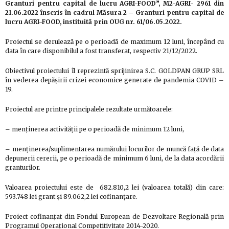
Granturi pentru capital de lucru AGRI-FOOD”, M2-AGRI- 2961 din
21.06.2022 înscris în cadrul Măsura 2 – Granturi pentru capital de
lucru AGRI-FOOD, instituită prin OUG nr. 61/06.05.2022.
Proiectul se derulează pe o perioadă de maximum 12 luni, începând cu
data în care disponibilul a fost transferat, respectiv 21/12/2022.
Obiectivul proiectului îl reprezintă sprijinirea S.C. GOLDPAN GRUP SRL
în vederea depășirii crizei economice generate de pandemia COVID –
19.
Proiectul are printre principalele rezultate următoarele:
– menținerea activității pe o perioadă de minimum 12 luni,
– menținerea/suplimentarea numărului locurilor de muncă față de data
depunerii cererii, pe o perioadă de minimum 6 luni, de la data acordării
granturilor.
Valoarea proiectului este de 682.810,2 lei (valoarea totală) din care:
593.748 lei grant și 89.062,2 lei cofinanțare.
Proiect cofinanțat din Fondul European de Dezvoltare Regională prin
Programul Operațional Competitivitate 2014-2020.