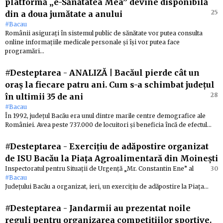
platformă „e-Sănătatea Mea” devine disponibilă
25
din a doua jumătate a anului
#Bacau
Românii asigurați în sistemul public de sănătate vor putea consulta
online informațiile medicale personale și își vor putea face
programări…
#Desteptarea
-
ANALIZĂ | Bacăul pierde cât un
oraș la fiecare patru ani. Cum s-a schimbat județul
28
în ultimii 35 de ani
#Bacau
În 1992, județul Bacău era unul dintre marile centre demografice ale
României. Avea peste 737.000 de locuitori și beneficia încă de efectul…
#Desteptarea
-
Exercițiu de adăpostire organizat
de ISU Bacău la Piața Agroalimentară din Moinești
Inspectoratul pentru Situații de Urgență „Mr. Constantin Ene” al
30
#Bacau
Județului Bacău a organizat, ieri, un exercițiu de adăpostire la Piața…
#Desteptarea
-
Jandarmii au prezentat noile
reguli pentru organizarea competițiilor sportive.