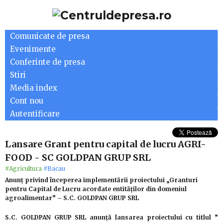
Comunicate de presa
Evenimente
Conferinte de presa
Stiri
Media index
Cont nou
Autentificare
Lansare Grant pentru capital de lucru AGRI-
FOOD - SC GOLDPAN GRUP SRL
#Agricultura
#Bacau
Anunț privind începerea implementării proiectului „Granturi
pentru Capital de Lucru acordate entităților din domeniul
agroalimentar” – S.C. GOLDPAN GRUP SRL
S.C. GOLDPAN GRUP SRL anunță lansarea proiectului cu titlul ”