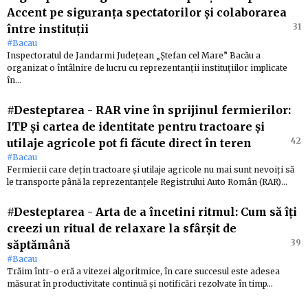
Accent pe siguranța spectatorilor și colaborarea
31
între instituții
#Bacau
Inspectoratul de Jandarmi Județean „Ștefan cel Mare” Bacău a
organizat o întâlnire de lucru cu reprezentanții instituțiilor implicate
în…
#Desteptarea
-
RAR vine în sprijinul fermierilor:
ITP și cartea de identitate pentru tractoare și
42
utilaje agricole pot fi făcute direct în teren
#Bacau
Fermierii care dețin tractoare și utilaje agricole nu mai sunt nevoiți să
le transporte până la reprezentanțele Registrului Auto Român (RAR)…
#Desteptarea
-
Arta de a încetini ritmul: Cum să îți
creezi un ritual de relaxare la sfârșit de
39
săptămână
#Bacau
Trăim într-o eră a vitezei algoritmice, în care succesul este adesea
măsurat în productivitate continuă și notificări rezolvate în timp…