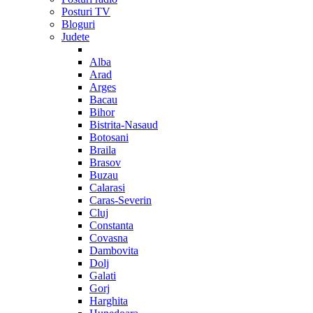
Posturi TV
Bloguri
Judete
Alba
Arad
Arges
Bacau
Bihor
Bistrita-Nasaud
Botosani
Braila
Brasov
Buzau
Calarasi
Caras-Severin
Cluj
Constanta
Covasna
Dambovita
Dolj
Galati
Gorj
Harghita