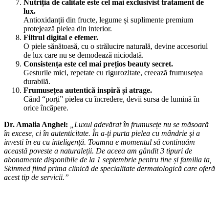
Nutriția de calitate este cel mai exclusivist tratament de
lux.
Antioxidanții din fructe, legume și suplimente premium
protejează pielea din interior.
Filtrul digital e efemer.
O piele sănătoasă, cu o strălucire naturală, devine accesoriul
de lux care nu se demodează niciodată.
Consistența este cel mai prețios beauty secret.
Gesturile mici, repetate cu rigurozitate, creează frumusețea
durabilă.
Frumusețea autentică inspiră și atrage.
Când “porți” pielea cu încredere, devii sursa de lumină în
orice încăpere.
Dr. Amalia Anghel:
„Luxul adevărat în frumusețe nu se măsoară
în excese, ci în autenticitate. În a-ți purta pielea cu mândrie și a
investi în ea cu inteligență. Toamna e momentul să continuăm
această poveste a naturaleții. De aceea am gândit 3 tipuri de
abonamente disponibile de la 1 septembrie pentru tine și familia ta,
Skinmed fiind prima clinică de specialitate dermatologică care oferă
acest tip de servicii.”