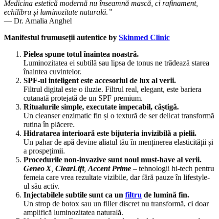
Medicina estetică modernă nu înseamnă mască, ci rafinament,
echilibru și luminozitate naturală.”
— Dr. Amalia Anghel
Manifestul frumuseții autentice by
Skinmed Clinic
Pielea spune totul înaintea noastră.
Luminozitatea ei subtilă sau lipsa de tonus ne trădează starea
înaintea cuvintelor.
SPF-ul inteligent este accesoriul de lux al verii.
Filtrul digital este o iluzie. Filtrul real, elegant, este bariera
cutanată protejată de un SPF premium.
Ritualurile simple, executate impecabil, câștigă.
Un cleanser enzimatic fin și o textură de ser delicat transformă
rutina în plăcere.
Hidratarea interioară este bijuteria invizibilă a pielii.
Un pahar de apă devine aliatul tău în menținerea elasticității și
a prospețimii.
Procedurile non-invazive sunt noul must-have al verii.
Geneo X
,
ClearLift
,
Accent Prime
– tehnologii hi-tech pentru
femeia care vrea rezultate vizibile, dar fără pauze în lifestyle-
ul său activ.
Injectabilele subtile sunt ca un
filtru
de lumină fin.
Un strop de botox sau un filler discret nu transformă, ci doar
amplifică luminozitatea naturală.