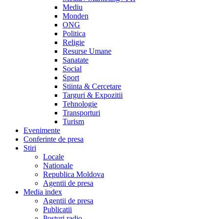
Mediu
Monden
ONG
Politica
Religie
Resurse Umane
Sanatate
Social
Sport
Stiinta & Cercetare
Targuri & Expozitii
Tehnologie
Transporturi
Turism
Evenimente
Conferinte de presa
Stiri
Locale
Nationale
Republica Moldova
Agentii de presa
Media index
Agentii de presa
Publicatii
Posturi radio