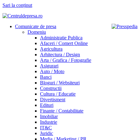
Sari la conținut
Comunicate de presa
Domeniu
Administratie Publica
Afaceri / Comert Online
Agricultura
Arhitectura / Design
Arta / Grafica / Fotografie
Asigurari
Auto / Moto
Banci
Bloguri / Websiteuri
Constructii
Cultura / Educatie
Divertisment
Edituri
Finante / Contabilitate
Imobiliar
Industrie
IT&C
Juridic
Media / Marketing / PR