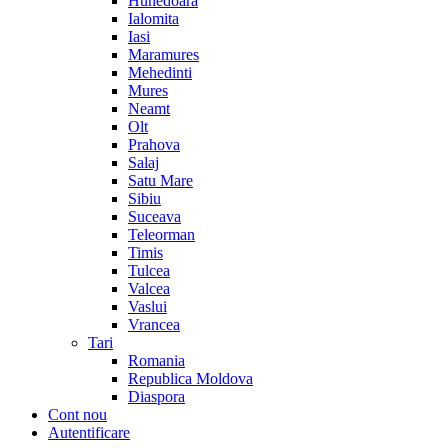
Hunedoara
Ialomita
Iasi
Maramures
Mehedinti
Mures
Neamt
Olt
Prahova
Salaj
Satu Mare
Sibiu
Suceava
Teleorman
Timis
Tulcea
Valcea
Vaslui
Vrancea
Tari
Romania
Republica Moldova
Diaspora
Cont nou
Autentificare