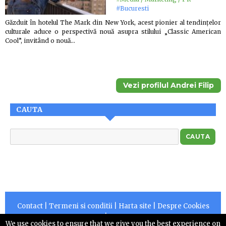
#Bucuresti
Găzduit în hotelul The Mark din New York, acest pionier al tendințelor
culturale aduce o perspectivă nouă asupra stilului „Classic American
Cool”, invitând o nouă…
Vezi profilul Andrei Filip
CAUTA
Contact
|
Termeni si conditii
|
Harta site
|
Despre Cookies
|
RSS
We use cookies to ensure that we give you the best experience on