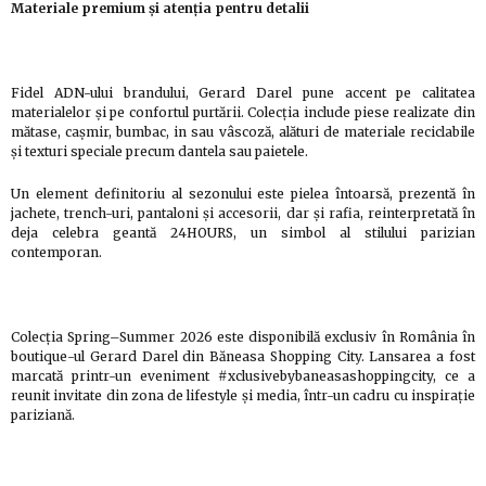
Materiale premium și atenția pentru detalii
Fidel ADN-ului brandului, Gerard Darel pune accent pe calitatea
materialelor și pe confortul purtării. Colecția include piese realizate din
mătase, cașmir, bumbac, in sau vâscoză, alături de materiale reciclabile
și texturi speciale precum dantela sau paietele.
Un element definitoriu al sezonului este pielea întoarsă, prezentă în
jachete, trench-uri, pantaloni și accesorii, dar și rafia, reinterpretată în
deja celebra geantă 24HOURS, un simbol al stilului parizian
contemporan.
Colecția Spring–Summer 2026 este disponibilă exclusiv în România în
boutique-ul Gerard Darel din Băneasa Shopping City. Lansarea a fost
marcată printr-un eveniment #xclusivebybaneasashoppingcity, ce a
reunit invitate din zona de lifestyle și media, într-un cadru cu inspirație
pariziană.