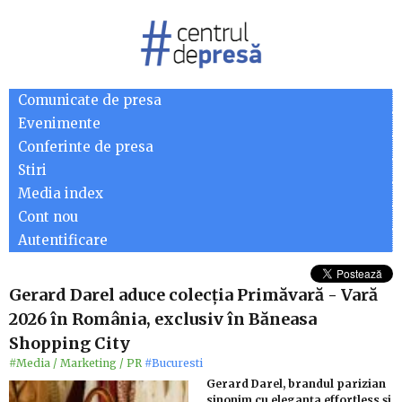
Comunicate de presa
Evenimente
Conferinte de presa
Stiri
Media index
Cont nou
Autentificare
Gerard Darel aduce colecția Primăvară - Vară
2026 în România, exclusiv în Băneasa
Shopping City
#Media / Marketing / PR
#Bucuresti
Gerard Darel, brandul parizian
sinonim cu eleganța effortless și