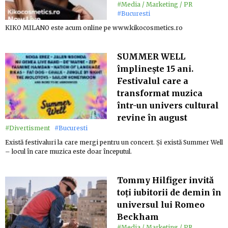
#Media / Marketing / PR
#Bucuresti
KIKO MILANO este acum online pe www.kikocosmetics.ro
SUMMER WELL
împlinește 15 ani.
Festivalul care a
transformat muzica
într-un univers cultural
revine în august
#Divertisment
#Bucuresti
Există festivaluri la care mergi pentru un concert. Și există Summer Well
– locul în care muzica este doar începutul.
Tommy Hilfiger invită
toți iubitorii de demin în
universul lui Romeo
Beckham
#Media / Marketing / PR