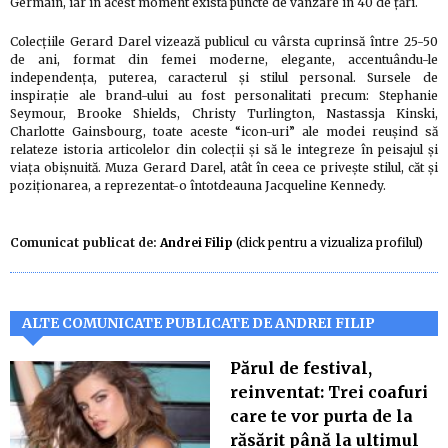
Germain, iar în acest moment există puncte de vanzare in 40 de țări.
Colecțiile Gerard Darel vizează publicul cu vârsta cuprinsă între 25-50
de ani, format din femei moderne, elegante, accentuându-le
independența, puterea, caracterul și stilul personal. Sursele de
inspirație ale brand-ului au fost personalitati precum: Stephanie
Seymour, Brooke Shields, Christy Turlington, Nastassja Kinski,
Charlotte Gainsbourg, toate aceste “icon-uri” ale modei reușind să
relateze istoria articolelor din colecții și să le integreze în peisajul și
viața obișnuită. Muza Gerard Darel, atât în ceea ce privește stilul, căt și
poziționarea, a reprezentat-o întotdeauna Jacqueline Kennedy.
Comunicat publicat de:
Andrei Filip
(click pentru a vizualiza profilul)
ALTE COMUNICATE PUBLICATE DE ANDREI FILIP
Părul de festival,
reinventat: Trei coafuri
care te vor purta de la
răsărit până la ultimul