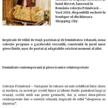
luxul discret, lansează în
România colecția Primăvară –
Vară 2026, disponibilă exclusiv în
boutique-ul din Băneasa
Shopping City.
Inspirată de stilul de viață parizian și de feminitatea relaxată, noua
colecție propune o garderobă versatilă, construită în jurul unor
piese fluide, ușor de purtat și adaptabile oricărui moment al zilei.
Feminitate contemporană și piese iconice reinterpretate
Colecția Primăvară – Vară pune în valoare un mix echilibrat între clasic
și modern, cu accent pe croieli lejere și siluete fluide: pantaloni largi și
evazați, rochii midi sau peste genunchi, dar și seturi deux-pièces
reinterpretate într-o estetică relaxată, inspirată de stilul “sleepwear as
daywear”.