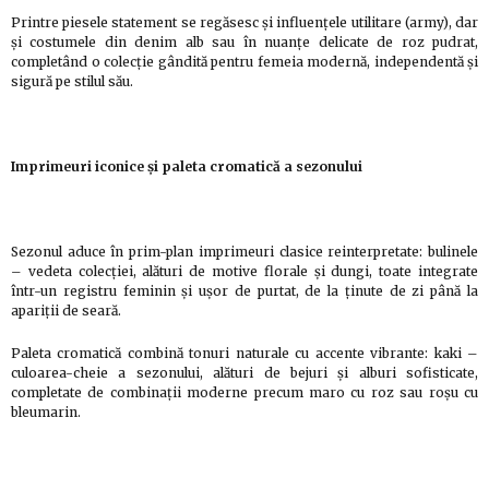
Printre piesele statement se regăsesc și influențele utilitare (army), dar
și costumele din denim alb sau în nuanțe delicate de roz pudrat,
completând o colecție gândită pentru femeia modernă, independentă și
sigură pe stilul său.
Imprimeuri iconice și paleta cromatică a sezonului
Sezonul aduce în prim-plan imprimeuri clasice reinterpretate: bulinele
– vedeta colecției, alături de motive florale și dungi, toate integrate
într-un registru feminin și ușor de purtat, de la ținute de zi până la
apariții de seară.
Paleta cromatică combină tonuri naturale cu accente vibrante: kaki –
culoarea-cheie a sezonului, alături de bejuri și alburi sofisticate,
completate de combinații moderne precum maro cu roz sau roșu cu
bleumarin.