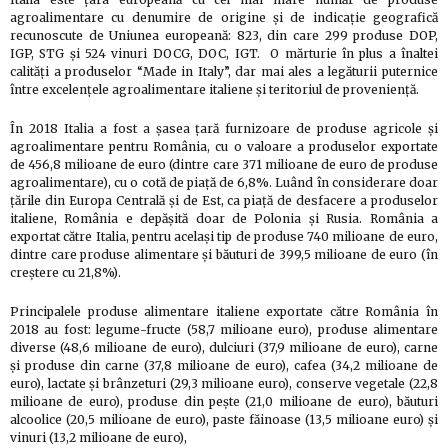
agroalimentare cu denumire de origine și de indicație geografică
recunoscute de Uniunea europeană: 823, din care 299 produse DOP,
IGP, STG și 524 vinuri DOCG, DOC, IGT. O mărturie în plus a înaltei
calități a produselor “Made in Italy”, dar mai ales a legăturii puternice
între excelențele agroalimentare italiene și teritoriul de proveniență.
În 2018 Italia a fost a șasea țară furnizoare de produse agricole și
agroalimentare pentru România, cu o valoare a produselor exportate
de 456,8 milioane de euro (dintre care 371 milioane de euro de produse
agroalimentare), cu o cotă de piață de 6,8%. Luând în considerare doar
țările din Europa Centrală și de Est, ca piață de desfacere a produselor
italiene, România e depășită doar de Polonia și Rusia. România a
exportat către Italia, pentru același tip de produse 740 milioane de euro,
dintre care produse alimentare și băuturi de 399,5 milioane de euro (în
creștere cu 21,8%).
Principalele produse alimentare italiene exportate către România în
2018 au fost: legume-fructe (58,7 milioane euro), produse alimentare
diverse (48,6 milioane de euro), dulciuri (37,9 milioane de euro), carne
și produse din carne (37,8 milioane de euro), cafea (34,2 milioane de
euro), lactate și brânzeturi (29,3 milioane euro), conserve vegetale (22,8
milioane de euro), produse din pește (21,0 milioane de euro), băuturi
alcoolice (20,5 milioane de euro), paste făinoase (13,5 milioane euro) și
vinuri (13,2 milioane de euro),