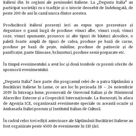
italieni din 14 regiuni ale peninsulei italiene. La „Degusta Italia” au
participat societăți cu o tradiție și o istorie deosebit de îndelungată, de
peste 200 de ani în cazul unora dintre acestea.
Producătorii italieni prezenți ieri au expus spre prezentare și
degustare o gamă largă de produse: vinuri albe, vinuri roșii, vinuri
roze, vinuri spumante, prosecco si alte tipuri de băuturi alcoolice, o
paletă foarte amplă de tipuri de cafea, produse pe bază de carne,
produse pe bază de pește, măsline, produse de patiserie și de
panificație, paste făinoase, brânzeturi, produse semi-preparate etc.
În timpul evenimentului a avut loc și două tombole cu premii oferite de
sponsorii evenimentului.
„Degusta Italia” face parte din programul celei de-a patra Săptămâni a
Bucătăriei Italiene în Lume, ce are loc în perioada 18 – 24 noiembrie
2019 în întreaga lume, promovată de Guvernul Italian și de Ministerul
Afacerilor Externe și a Cooperării Internaționale. La București, în afara
de Agenția ICE, organizează evenimente speciale cu această ocazie și
Ambasada Italiei precum și Institutul Italian de Cultură.
În cadrul celor trei ediții anterioare ale Săptămânii Bucătăriei Italiene au
fost organizate peste 4500 de evenimente în 110 țări.