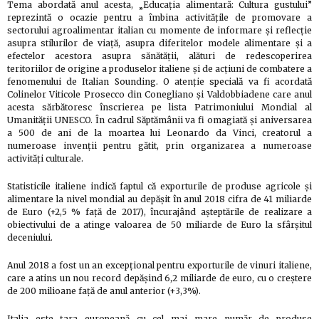
Tema abordată anul acesta, „Educația alimentară: Cultura gustului”
reprezintă o ocazie pentru a îmbina activitățile de promovare a
sectorului agroalimentar italian cu momente de informare și reflecție
asupra stilurilor de viață, asupra diferitelor modele alimentare și a
efectelor acestora asupra sănătății, alături de redescoperirea
teritoriilor de origine a produselor italiene și de acțiuni de combatere a
fenomenului de Italian Sounding. O atenție specială va fi acordată
Colinelor Viticole Prosecco din Conegliano și Valdobbiadene care anul
acesta sărbătoresc înscrierea pe lista Patrimoniului Mondial al
Umanității UNESCO. În cadrul Săptămânii va fi omagiată și aniversarea
a 500 de ani de la moartea lui Leonardo da Vinci, creatorul a
numeroase invenții pentru gătit, prin organizarea a numeroase
activități culturale.
Statisticile italiene indică faptul că exporturile de produse agricole și
alimentare la nivel mondial au depășit în anul 2018 cifra de 41 miliarde
de Euro (+2,5 % față de 2017), încurajând așteptările de realizare a
obiectivului de a atinge valoarea de 50 miliarde de Euro la sfârșitul
deceniului.
Anul 2018 a fost un an excepțional pentru exporturile de vinuri italiene,
care a atins un nou record depășind 6,2 miliarde de euro, cu o creștere
de 200 milioane față de anul anterior (+3,3%).
Italia este țara europeană cu cel mai mare număr de produse