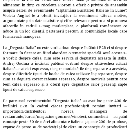
alimentar, în timp ce Nicoletta Fioroni a oferit o privire de ansamblu
asupra seriei de evenimente “Săptămâna Bucătăriei Italiene în Lume”.
Violeta Anghel le-a oferit invitaților la eveniment câteva motive,
argumentate prin date statistice și cifre relevante pentru a-și promova
afacerile în cadrul E-mag marketplace, o platformă românească ce
aduce la un loc clienții, partenerii precum și comunitățile locale care
furnizează manopera.
La „Degusta Italia” nu este vorba doar despre întâlniri B2B ci și despre
formare, în fiecare an fiind abordată o tematică specială. Anul acesta s-
a vorbit despre cafea, cum este servită și degustată aceasta în Italia.
Andrej Godina a încântat publicul vorbind despre străvechea cultură
italiană a cafelei espresso, despre modalitățile de preparare a acesteia,
despre diferitele tipuri de boabe de cafea utilizate în preparare, despre
cum se degustă corect cafeaua espresso, despre motivele pentru care
bem cafea espresso și a oferit spre degustare celor prezenți șapte
tipuri de cafea espresso.
Pe parcursul evenimentului ”Degusta Italia” au avut loc peste 400 de
întâlniri B2B în cadrul cărora profesioniștii români invitați –
importatori/distribuitori horeca, manageri de
restaurante/baruri/magazine gourmet/vinoteci, sommelieri – au putut
cunoaște peste 50 de mărci alimentare italiene și peste 200 de produse,
expuse de peste 30 de societăți și de către un consorțiu de producători