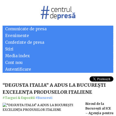
Comunicate de presa
Evenimente
Conferinte de presa
Stiri
Media index
Cont nou
Autentificare
“DEGUSTA ITALIA” A ADUS LA BUCUREȘTI
EXCELENȚA PRODUSELOR ITALIENE
#Targuri & Expozitii
#Bucuresti
Biroul de la
București al ICE
– Agenția pentru