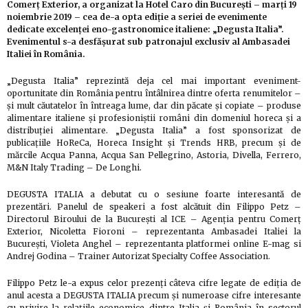
Comerț Exterior, a organizat la Hotel Caro din București – marți 19
noiembrie 2019 – cea de-a opta ediție a seriei de evenimente
dedicate excelenței eno-gastronomice italiene: „Degusta Italia”.
Evenimentul s-a desfășurat sub patronajul exclusiv al Ambasadei
Italiei în România.
„Degusta Italia” reprezintă deja cel mai important eveniment-
oportunitate din România pentru întâlnirea dintre oferta renumitelor –
și mult căutatelor în întreaga lume, dar din păcate și copiate – produse
alimentare italiene și profesioniștii români din domeniul horeca și a
distribuției alimentare. „Degusta Italia” a fost sponsorizat de
publicațiile HoReCa, Horeca Insight și Trends HRB, precum și de
mărcile Acqua Panna, Acqua San Pellegrino, Astoria, Divella, Ferrero,
M&N Italy Trading – De Longhi.
DEGUSTA ITALIA a debutat cu o sesiune foarte interesantă de
prezentări. Panelul de speakeri a fost alcătuit din Filippo Petz –
Directorul Biroului de la București al ICE – Agenția pentru Comerț
Exterior, Nicoletta Fioroni – reprezentanta Ambasadei Italiei la
București, Violeta Anghel – reprezentanta platformei online E-mag si
Andrej Godina – Trainer Autorizat Specialty Coffee Association.
Filippo Petz le-a expus celor prezenți câteva cifre legate de ediția de
anul acesta a DEGUSTA ITALIA precum și numeroase cifre interesante
cu privire la relațiile economice dintre Italia și România în sectorul