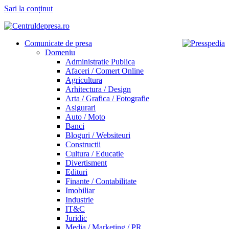
Sari la conținut
Comunicate de presa
Domeniu
Administratie Publica
Afaceri / Comert Online
Agricultura
Arhitectura / Design
Arta / Grafica / Fotografie
Asigurari
Auto / Moto
Banci
Bloguri / Websiteuri
Constructii
Cultura / Educatie
Divertisment
Edituri
Finante / Contabilitate
Imobiliar
Industrie
IT&C
Juridic
Media / Marketing / PR