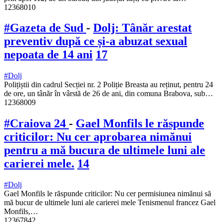
12368010
#Gazeta de Sud
-
Dolj: Tânăr arestat
preventiv după ce și-a abuzat sexual
nepoata de 14 ani
17
#Dolj
Polițiștii din cadrul Secției nr. 2 Poliție Breasta au reținut, pentru 24
de ore, un tânăr în vârstă de 26 de ani, din comuna Brabova, sub…
12368009
#Craiova 24
-
Gael Monfils le răspunde
criticilor: Nu cer aprobarea nimănui
pentru a mă bucura de ultimele luni ale
carierei mele.
14
#Dolj
Gael Monfils le răspunde criticilor: Nu cer permisiunea nimănui să
mă bucur de ultimele luni ale carierei mele Tenismenul francez Gael
Monfils,…
12367842