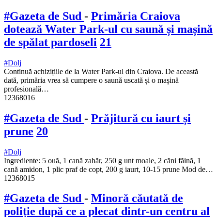
#Gazeta de Sud
-
Primăria Craiova
dotează Water Park-ul cu saună și mașină
de spălat pardoseli
21
#Dolj
Continuă achizițiile de la Water Park-ul din Craiova. De această
dată, primăria vrea să cumpere o saună uscată și o mașină
profesională…
12368016
#Gazeta de Sud
-
Prăjitură cu iaurt și
prune
20
#Dolj
Ingrediente: 5 ouă, 1 cană zahăr, 250 g unt moale, 2 căni făină, 1
cană amidon, 1 plic praf de copt, 200 g iaurt, 10-15 prune Mod de…
12368015
#Gazeta de Sud
-
Minoră căutată de
poliție după ce a plecat dintr-un centru al