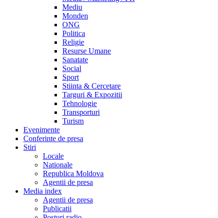
Mediu
Monden
ONG
Politica
Religie
Resurse Umane
Sanatate
Social
Sport
Stiinta & Cercetare
Targuri & Expozitii
Tehnologie
Transporturi
Turism
Evenimente
Conferinte de presa
Stiri
Locale
Nationale
Republica Moldova
Agentii de presa
Media index
Agentii de presa
Publicatii
Posturi radio