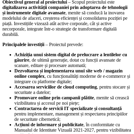
Obiectivul general al proiectului
– Scopul proiectului este
digitalizarea activității companiei prin adoptarea de tehnologii
și
instrumente digitale avansate
, menite să conducă la inovarea
modelului de afaceri, creșterea eficienței și consolidarea poziției pe
piață. Investițiile vizează atât active corporale, cât și active
necorporale, integrate într-o strategie de transformare digitală
durabilă.
Principalele investiții
– Proiectul prevede:
Achiziția unui sistem digital de prelucrare a lentilelor cu
găurire
, de ultimă generație, dotat cu funcții avansate de
scanare, editare și procesare automată;
Dezvoltarea și implementarea unui site web / magazin
online complex
, cu funcționalități moderne de e-commerce și
integrare cu platforme digitale;
Accesarea serviciilor de cloud computing
, pentru stocare și
securitate a datelor;
Promovare online prin campanii plătite
, menite să crească
vizibilitatea și accesul pe noi piețe;
Contractarea de servicii IT specializate și consultanță
pentru implementare, management și respectarea principiilor
de securitate cibernetică;
Acțiuni de informare și publicitate
, în conformitate cu
Manualul de Identitate Vizuală 2021-2027, pentru vizibilitatea