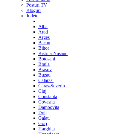
Posturi TV
Bloguri
Judete
Alba
Arad
Arges
Bacau
Bihor
Bistrita-Nasaud
Botosani
Braila
Brasov
Buzau
Calarasi
Caras-Severin
Cluj
Constanta
Covasna
Dambovita
Dolj
Galati
Gorj
Harghita