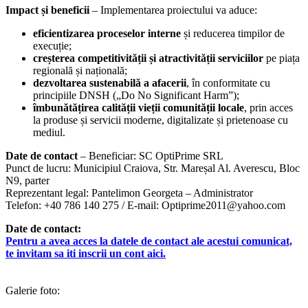
Impact și beneficii
– Implementarea proiectului va aduce:
eficientizarea proceselor interne
și reducerea timpilor de
execuție;
creșterea competitivității și atractivității serviciilor
pe piața
regională și națională;
dezvoltarea sustenabilă a afacerii
, în conformitate cu
principiile DNSH („Do No Significant Harm”);
îmbunătățirea calității vieții comunității locale
, prin acces
la produse și servicii moderne, digitalizate și prietenoase cu
mediul.
Date de contact
– Beneficiar: SC OptiPrime SRL
Punct de lucru: Municipiul Craiova, Str. Mareșal Al. Averescu, Bloc
N9, parter
Reprezentant legal: Pantelimon Georgeta – Administrator
Telefon: +40 786 140 275 / E-mail: Optiprime2011@yahoo.com
Date de contact:
Pentru a avea acces la datele de contact ale acestui comunicat,
te invitam sa iti inscrii un cont aici.
Galerie foto: