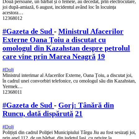
Două persoane, un bărbat și o femeie, au decedat, prin electrocutare,
joi după-amiază, 6 august, incidentul având loc în locuința
acestora…
12368012
#Gazeta de Sud
-
Ministrul Afacerilor
Externe Oana Țoiu a discutat cu
omologul din Kazahstan despre petrolul
care vine prin Marea Neagră
19
#Dolj
Ministrul interimar al Afacerilor Externe, Oana Țoiu, a discutat joi,
în cadrul unei convorbiri telefonice, cu omologul său din Kazahstan,
Yermek…
12368011
#Gazeta de Sud
-
Gorj: Tânără din
Runcu, dată dispărută
21
#Dolj
Polițiști din cadrul Poliţiei Municipiului Târgu Jiu au fost sesizați joi,
prin apel 112, de un bărbat, din județul Iași, cu privire la…