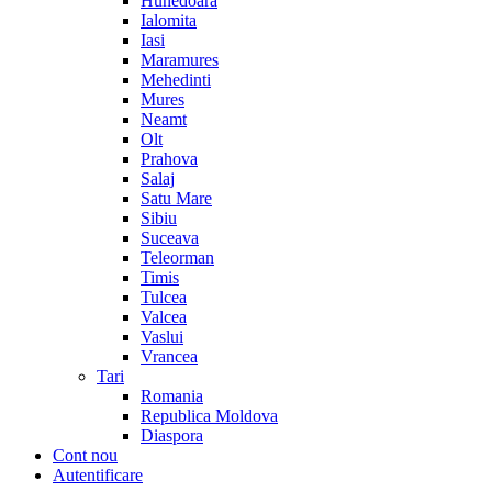
Hunedoara
Ialomita
Iasi
Maramures
Mehedinti
Mures
Neamt
Olt
Prahova
Salaj
Satu Mare
Sibiu
Suceava
Teleorman
Timis
Tulcea
Valcea
Vaslui
Vrancea
Tari
Romania
Republica Moldova
Diaspora
Cont nou
Autentificare