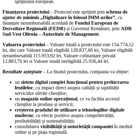
sprijinului european.
Finanțarea proiectului
– Proiectul este sprijinit prin
schema de
ajutor de minimis „Digitalizare în folosul IMM-urilor”
, cu
finanțare nerambursabilă acordată de
Fondul European de
Dezvoltare Regională (FEDR)
și Guvernul României, prin
ADR
Sud-Vest
Oltenia – Autoritate de Management
.
Valoarea proiectului
– Valoare totală a proiectului este 154.774,12
lei, din care Valoare totală eligibilă 128.837,68 lei, Valoare eligibilă
nerambursabilă 115.953,92 lei, Valoare cofinanțare privată
12.883,76 lei si Valoare totală neeligibilă 25.936,44 lei.
Rezultate așteptate
– La finalul proiectului, compania va obține:
un
sistem digital complet funcțional pentru prelucrarea
lentilelor
, cu impact direct asupra calității și rapidității
serviciilor oferite clienților;
un
magazin online operațional
, ce va facilita accesul
clienților la produse și servicii;
creșterea gradului de utilizare a tehnologiilor digitale
moderne
, cu efecte pozitive asupra competitivității,
profitabilității și sustenabilității;
consolidarea
vizibilității și notorietății companiei
în mediul
online și pe piața regională.