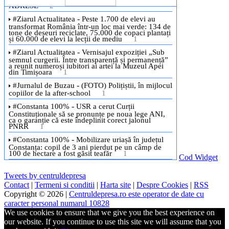
Cod Widget
Tweets by centruldepresa
Contact
|
Termeni si conditii
|
Harta site
|
Despre Cookies
|
RSS
Copyright © 2026 |
Centruldepresa.ro este operator de date cu
caracter personal numarul 10828
We use cookies to ensure that we give you the best experience on
our website. If you continue to use this site we will assume that you